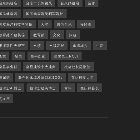
台东妈祖庙
台东市长陈铭风
台東媽祖廟
合作
国民健康署
国民健康署吴昭军署长
国立海洋科技博物馆
天津
康芮台风
慢经济
教育处长蔡美瑶
教育部
文化
旅遊
東海龍門天聖宮
永續
永续发展
永续城乡
生活
產業
發展
白手起家
皇昱九天NO.1
皇昱事业群
皇昱建设十大建商
社会处长陈淑兰
糖尿病
联合国永续发展目标SDGs
育达科技大学
蔡许宏AI博士
蔡许宏建筑博士
青年
饶庆铃县长
高血压