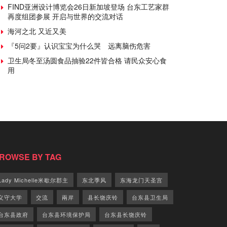
FIND亚洲设计博览会26日新加坡登场 台东工艺家群
再度组团参展 开启与世界的交流对话
海河之北 又近又美
『5问2要』认识宝宝为什么哭 远离脑伤危害
卫生局冬至汤圆食品抽验22件皆合格 请民众安心食
用
ROWSE BY TAG
Lady Michelle米歇尔郡主
东北季风
东海龙门天圣宫
义守大学
交流
兩岸
县长饶庆铃
台东县卫生局
台东县政府
台东县环境保护局
台东县长饶庆铃