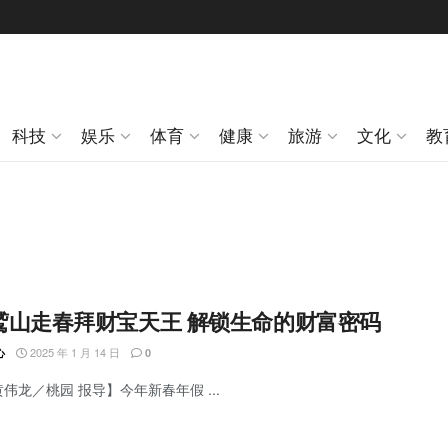
科技
娱乐
体育
健康
旅游
文化
教
鹫山走春拜财宝天王 解锁生命的财富密码
2025 年 1 月 14 日
心
0
黄伟龙／桃园 报导】今年新春年假 ...