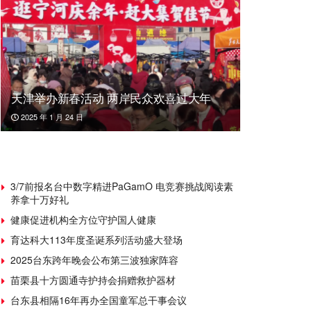
天津举办新春活动 两岸民众欢喜过大年
2025 年 1 月 24 日
3/7前报名台中数字精进PaGamO 电竞赛挑战阅读素
养拿十万好礼
健康促进机构全方位守护国人健康
育达科大113年度圣诞系列活动盛大登场
2025台东跨年晚会公布第三波独家阵容
苗栗县十方圆通寺护持会捐赠救护器材
台东县相隔16年再办全国童军总干事会议