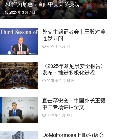
和平”为底色，直面中美关系挑战
2025 年 3 月 7 日
外交主题记者会丨王毅对美
连发五问
2025 年 3 月 7 日
《2025年慕尼黑安全报告》
发布：推进多极化进程
2025 年 2 月 15 日
直击慕安会：中国外长王毅
中国专场讲话全文
2025 年 2 月 15 日
DoMoFormosa Hills酒店公