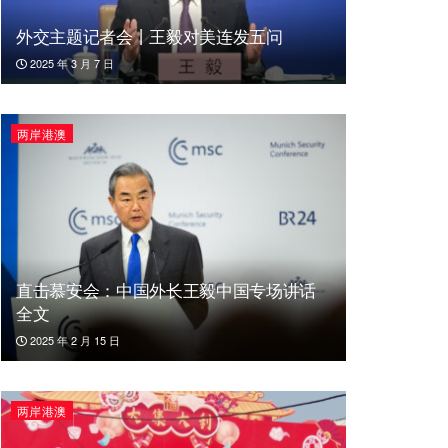
外交主题记者会丨王毅对美连发五问
2025 年 3 月 7 日
两岸港澳
直击慕安会：中国外长王毅中国专场讲话
全文
2025 年 2 月 15 日
两岸港澳