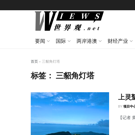
要闻
国际
两岸港澳
财经产业
首页
»
三貂角灯塔
标签：
三貂角灯塔
上灵
BY
项目中
【记者 