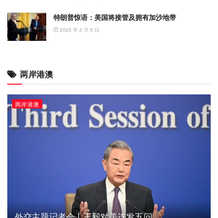
特朗普惊语：美国将接管及拥有加沙地带
2025 年 2 月 5 日
两岸港澳
两岸港澳
外交主题记者会丨王毅对美连发五问