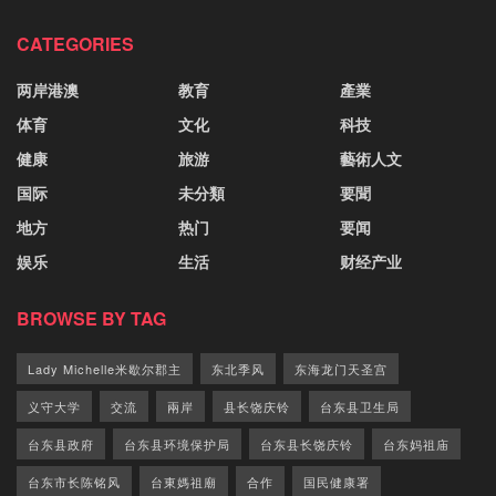
CATEGORIES
两岸港澳
教育
產業
体育
文化
科技
健康
旅游
藝術人文
国际
未分類
要聞
地方
热门
要闻
娱乐
生活
财经产业
BROWSE BY TAG
Lady Michelle米歇尔郡主
东北季风
东海龙门天圣宫
义守大学
交流
兩岸
县长饶庆铃
台东县卫生局
台东县政府
台东县环境保护局
台东县长饶庆铃
台东妈祖庙
台东市长陈铭风
台東媽祖廟
合作
国民健康署