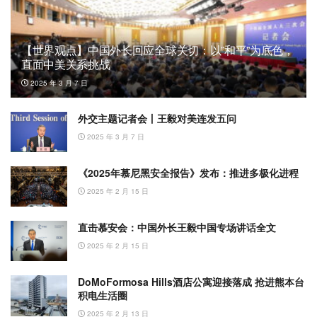
【世界观点】中国外长回应全球关切：以”和平”为底色，
直面中美关系挑战
2025 年 3 月 7 日
外交主题记者会丨王毅对美连发五问
2025 年 3 月 7 日
《2025年慕尼黑安全报告》发布：推进多极化进程
2025 年 2 月 15 日
直击慕安会：中国外长王毅中国专场讲话全文
2025 年 2 月 15 日
DoMoFormosa Hills酒店公寓迎接落成 抢进熊本台
积电生活圈
2025 年 2 月 13 日