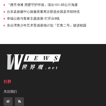
『携手净滩 用爱守护环保』清出101.65公斤海废
台东县旅服中心旅服质量再次获选全国县市组特优
幸福公路与客家主题巡展-打开台9线
东台湾青少年艺术育成基地计划『艺青二号』驶进校园
社群
关注我们