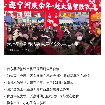
天津举办新春活动 两岸民众欢喜过大年
2025 年 1 月 24 日
台东县府抽验市售环境用药全数合格
前镇高中办理小区实察作品发表会 师生共创新草衙在地情
农村水保署『天茶壹号店』快闪2024国际茶展
因旅遊愛上一座城！青年西進創業實現夢想
育达科技大学广秀森林幼儿园推动环保与爱心教育
异常出血 小心子宫内膜癌