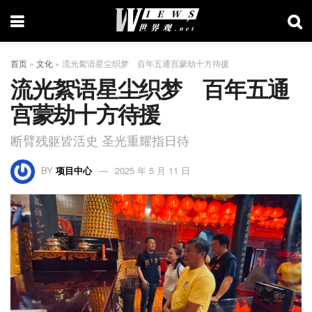
首页
»
文化
»
流光絮语星尘织梦 百年五通宫蒙劫十方待援
流光絮语星尘织梦 百年五通
宫蒙劫十方待援
断臂残躯皆活史 圣光重耀指日待
BY
项目中心
2025 年 5 月 11 日