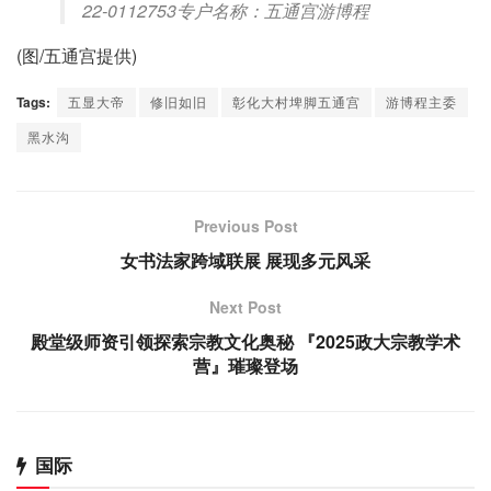
22-0112753专户名称：五通宫游博程
(图/五通宫提供)
Tags:
五显大帝
修旧如旧
彰化大村埤脚五通宫
游博程主委
黑水沟
Previous Post
女书法家跨域联展 展现多元风采
Next Post
殿堂级师资引领探索宗教文化奥秘 『2025政大宗教学术
营』璀璨登场
国际