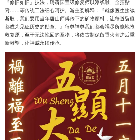
『修旧如旧』技法，聘请国宝级修复师以漆线雕、金箔贴
附……等传统工法细心呵护。游主委解释：『就像医生接续
断肢，我们要用当年唐山师傅传下的矿物颜料，让每道裂痕
都成为见证历史的勋章。』每尊神尊我们都会竭尽所能地抢
救复原，至于无法挽回的圣物，将依古制保留香火寄炉后重
新雕塑，让神威永续传承。