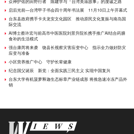
众神护佑的田野行者 陈建学与『台湾美庙故事』的虔诚之路
启后光前—台湾甲子书会四十周年书法展 11月10日上午开幕式
台东县政府携手卡夫龙安文化园区 推动原民文化复振与南岛国
际交流
AI博士蔡许宏与前高市中医医院刘景升院长携手推广AI结合药膳
食补的生活模式
强台康芮将来袭 饶县长视察灾害应变中心 指示全力做好防灾
应变与准备
小区营养推广中心 守护长辈健康
纪念国父诞辰 新党：全面实践三民主义 实现中国复兴
台东大学有机菠萝释迦生态标章产业链成形 将推急速冷冻产品外
销