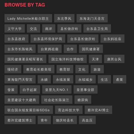
BROWSE BY TAG
Lady Michelle米歇尔郡主
东北季风
东海龙门天圣宫
义守大学
交流
兩岸
县长饶庆铃
台东县卫生局
台东县政府
台东县环境保护局
台东县长饶庆铃
台东妈祖庙
台东市长陈铭风
台東媽祖廟
合作
国民健康署
国民健康署吴昭军署长
国立海洋科技博物馆
天津
康芮台风
慢经济
教育处长蔡美瑶
教育部
文化
旅遊
東海龍門天聖宮
永續
永续发展
永续城乡
生活
產業
發展
白手起家
皇昱九天NO.1
皇昱事业群
皇昱建设十大建商
社会处长陈淑兰
糖尿病
联合国永续发展目标SDGs
育达科技大学
蔡许宏AI博士
蔡许宏建筑博士
青年
饶庆铃县长
高血压