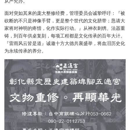
从严究办。
面对突如其来的庞大整修经费，管理委员会诚挚呼吁：『被
砍断的不只是神像手臂，更是整个世代的文化脐带；恳请大
家将对神明的疼惜，化作实际行动。』从神衣刺绣、法器重
铸，到百年供桌复刻，每项工程都是文化传承的百年大计。
『雷雨风云皆是道』诚邀十方大德共襄盛举，将血泪历史化
为永续传承的养分。