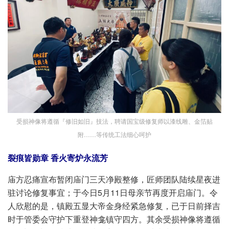
受损神像将遵循『修旧如旧』技法，聘请国宝级修复师以漆线雕、金箔贴
附……等传统工法细心呵护
裂痕皆勋章 香火寄炉永流芳
庙方忍痛宣布暂闭庙门三天净殿整修，匠师团队陆续星夜进
驻讨论修复事宜；于今日5月11日母亲节再度开启庙门。令
人欣慰的是，镇殿五显大帝金身经紧急修复，已于日前择吉
时于管委会守护下重登神龛镇守四方。其余受损神像将遵循