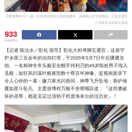
主委游博程(左一)是一位在庙埕旁长大的在地青年，这份神人共守的情谊，正是五通宫
三百年不灭的香火真谛
933
SHARES
【记者 陈法水／彰化 报导】彰化大村埤脚五通宫，这座守
护乡里三百余年的信仰灯塔，于2025年5月7日午后骤遭浩
劫。一名精神失常头戴安全帽手持利刃的45岁陈姓男子闯入
圣殿，如狂风扫落叶般摧毁数十尊百年神像。监视画面录下
令人心碎的一幕：镰刀寒光闪烁间，神尊飞升坠地；香炉倾
覆如星斗坠凡。主委游博程万般不舍哽咽叹道：『这些遭破
坏的圣尊，都是见证过清朝子民渡海来台的活历史』！