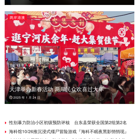
两岸港澳
天津举办新春活动 两岸民众欢喜过大年
2025 年 1 月 24 日
性别暴力防治小区初级预防评核 台东县荣获全国第2组第2名
海科馆10/26推沉浸式殭尸冒险游戏『海科不眠夜黑影悄悄现』