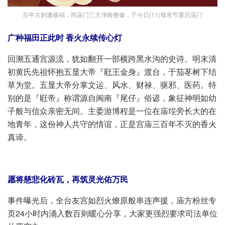
百年古剎遭横祸，闭庙门三天净殿整修，于今日(11)母亲节重启庙门
广种福田正此时 香火永续传心灯
回溯五通宫源流，犹如翻开一部横跨黑水沟的史诗。明末清
初黄氏先祖怀抱五显大帝『屘王金身』渡台，于茄苳树下结
草为堂。五显大帝分掌文运、风水、财禄、驱邪、医药。特
别的是『屘帝』称谓源自闽南『尾仔』俗谚，象征神明如幼
子般与信众亲密无间。主委游博程是一位在庙埕旁长大的在
地青年，这份神人共守的情谊，正是宫庙三百年不灭的香火
真谛。
愿将慈悲化砖瓦，再筑灵光佑万民
事件曝光后，全台友宫如烈火燎原般串连声援，庙方粉丝专
页24小时内涌入数百则暖心分享，大家更强烈要求司法单位