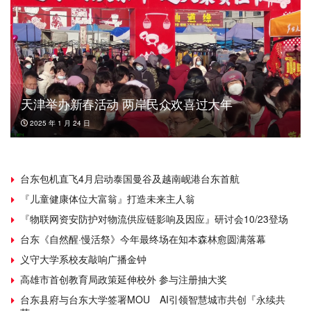
天津举办新春活动 两岸民众欢喜过大年
2025 年 1 月 24 日
台东包机直飞4月启动泰国曼谷及越南岘港台东首航
『儿童健康体位大富翁』打造未来主人翁
『物联网资安防护对物流供应链影响及因应』研讨会10/23登场
台东《自然醒·慢活祭》今年最终场在知本森林愈圆满落幕
义守大学系校友敲响广播金钟
高雄市首创教育局政策延伸校外 参与注册抽大奖
台东县府与台东大学签署MOU AI引领智慧城市共创『永续共