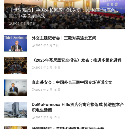
【世界观点】中国外长回应全球关切：以”和平”为底色，
直面中美关系挑战
2025 年 3 月 7 日
外交主题记者会丨王毅对美连发五问
2025 年 3 月 7 日
《2025年慕尼黑安全报告》发布：推进多极化进程
2025 年 2 月 15 日
直击慕安会：中国外长王毅中国专场讲话全文
2025 年 2 月 15 日
DoMoFormosa Hills酒店公寓迎接落成 抢进熊本台
积电生活圈
2025 年 2 月 13 日
特朗普惊语：美国将接管及拥有加沙地带