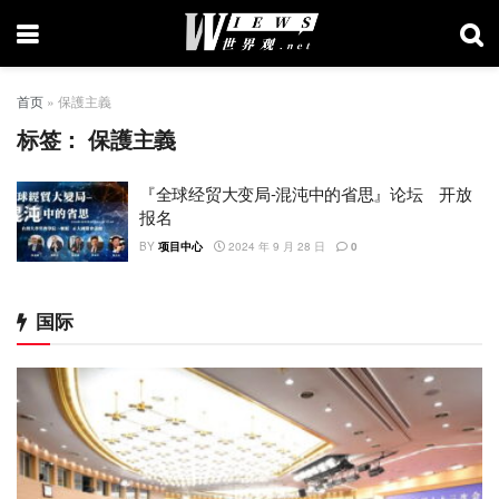
首页
»
保護主義
标签：
保護主義
『全球经贸大变局-混沌中的省思』论坛 开放
报名
BY
项目中心
2024 年 9 月 28 日
0
国际