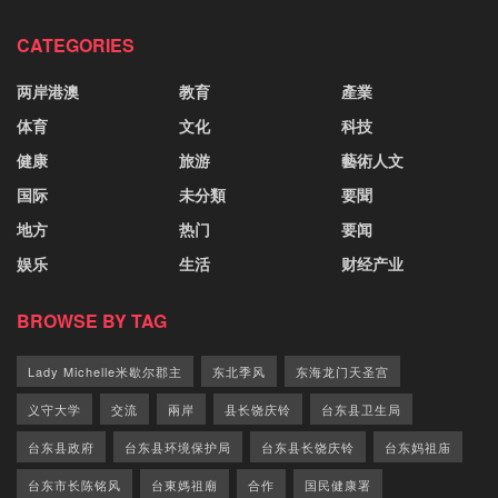
CATEGORIES
两岸港澳
教育
產業
体育
文化
科技
健康
旅游
藝術人文
国际
未分類
要聞
地方
热门
要闻
娱乐
生活
财经产业
BROWSE BY TAG
Lady Michelle米歇尔郡主
东北季风
东海龙门天圣宫
义守大学
交流
兩岸
县长饶庆铃
台东县卫生局
台东县政府
台东县环境保护局
台东县长饶庆铃
台东妈祖庙
台东市长陈铭风
台東媽祖廟
合作
国民健康署