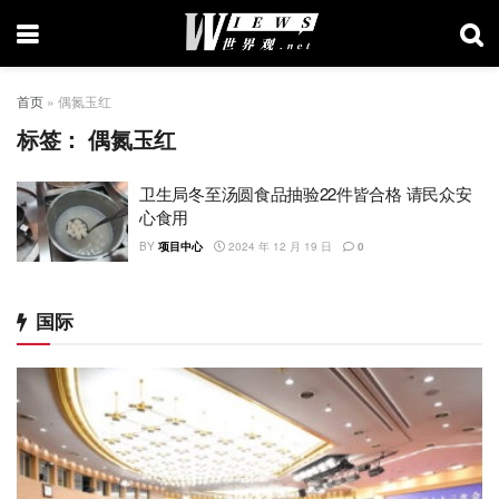
首页
»
偶氮玉红
标签：
偶氮玉红
卫生局冬至汤圆食品抽验22件皆合格 请民众安
心食用
BY
项目中心
2024 年 12 月 19 日
0
国际