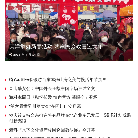
天津举办新春活动 两岸民众欢喜过大年
2025 年 1 月 24 日
骑YouBike低碳游台东体验山海之美与慢活年节氛围
直击慕安会：中国外长王毅中国专场讲话全文
海科本周日『秋忆传爱 情声意浓 演唱会』登场
“第六届世界川菜大会”在四川广安启幕
饶庆铃支持台东打造特有品牌在地产业多元发展 SBIR计划成果
创新亮眼
海科『水下文化资产校园巡回微型展』今开幕