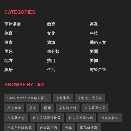
CATEGORIES
两岸港澳
教育
產業
体育
文化
科技
健康
旅游
藝術人文
国际
未分類
要聞
地方
热门
要闻
娱乐
生活
财经产业
BROWSE BY TAG
Lady Michelle米歇尔郡主
东北季风
东海龙门天圣宫
义守大学
交流
兩岸
县长饶庆铃
台东县卫生局
台东县政府
台东县环境保护局
台东县长饶庆铃
台东妈祖庙
台东市长陈铭风
台東媽祖廟
合作
国民健康署