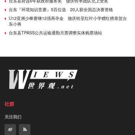
台东县府连6年获政府服务奖 饶庆铃率团队北上受奖
台东『环境知识竞赛』5百位选 20人获全国总决赛资格
U12亚洲少棒赛继12强再夺金 饶庆铃至红叶小学赠红榜恭贺台
东小将
台东县TPASS公共运输通勤月票调整实体购票场站
社群
关注我们