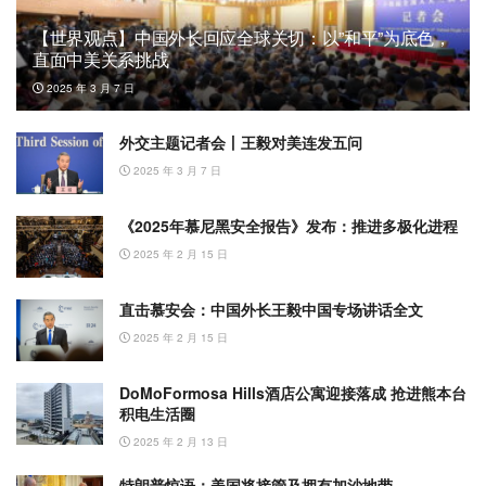
【世界观点】中国外长回应全球关切：以”和平”为底色，
直面中美关系挑战
2025 年 3 月 7 日
外交主题记者会丨王毅对美连发五问
2025 年 3 月 7 日
《2025年慕尼黑安全报告》发布：推进多极化进程
2025 年 2 月 15 日
直击慕安会：中国外长王毅中国专场讲话全文
2025 年 2 月 15 日
DoMoFormosa Hills酒店公寓迎接落成 抢进熊本台
积电生活圈
2025 年 2 月 13 日
特朗普惊语：美国将接管及拥有加沙地带