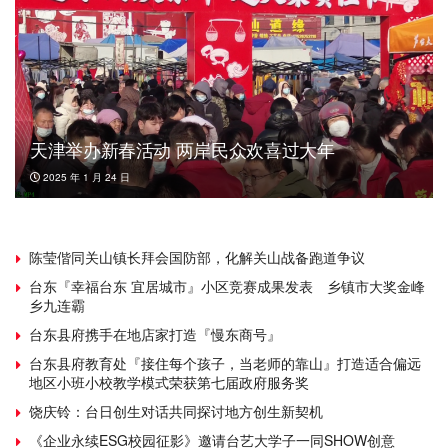
天津举办新春活动 两岸民众欢喜过大年
2025 年 1 月 24 日
陈莹偕同关山镇长拜会国防部，化解关山战备跑道争议
台东『幸福台东 宜居城市』小区竞赛成果发表 乡镇市大奖金峰
乡九连霸
台东县府携手在地店家打造『慢东商号』
台东县府教育处『接住每个孩子，当老师的靠山』打造适合偏远
地区小班小校教学模式荣获第七届政府服务奖
饶庆铃：台日创生对话共同探讨地方创生新契机
《企业永续ESG校园征影》邀请台艺大学子一同SHOW创意