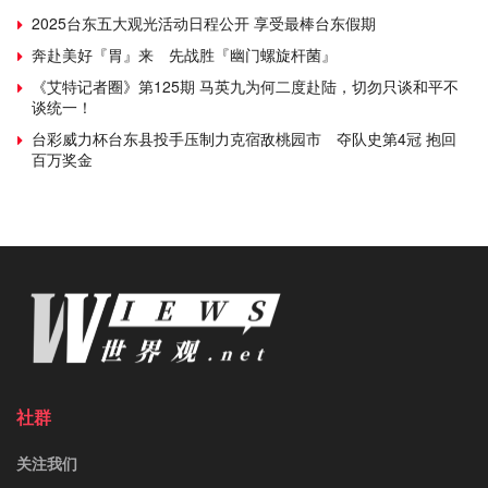
2025台东五大观光活动日程公开 享受最棒台东假期
奔赴美好『胃』来 先战胜『幽门螺旋杆菌』
《艾特记者圈》第125期 马英九为何二度赴陆，切勿只谈和平不
谈统一！
台彩威力杯台东县投手压制力克宿敌桃园市 夺队史第4冠 抱回
百万奖金
社群
关注我们