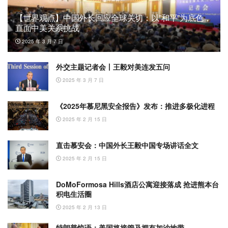
【世界观点】中国外长回应全球关切：以”和平”为底色，
直面中美关系挑战
2025 年 3 月 7 日
外交主题记者会丨王毅对美连发五问
2025 年 3 月 7 日
《2025年慕尼黑安全报告》发布：推进多极化进程
2025 年 2 月 15 日
直击慕安会：中国外长王毅中国专场讲话全文
2025 年 2 月 15 日
DoMoFormosa Hills酒店公寓迎接落成 抢进熊本台
积电生活圈
2025 年 2 月 13 日
特朗普惊语：美国将接管及拥有加沙地带