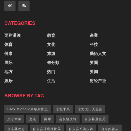
CATEGORIES
两岸港澳
教育
產業
体育
文化
科技
健康
旅游
藝術人文
国际
未分類
要聞
地方
热门
要闻
娱乐
生活
财经产业
BROWSE BY TAG
Lady Michelle米歇尔郡主
东北季风
东海龙门天圣宫
义守大学
交流
兩岸
县长饶庆铃
台东县卫生局
台东县政府
台东县环境保护局
台东县长饶庆铃
台东妈祖庙