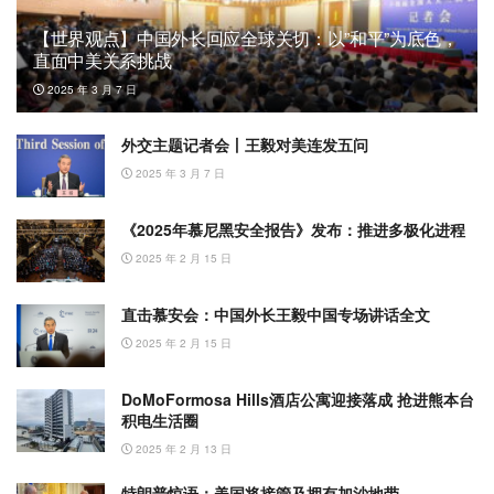
【世界观点】中国外长回应全球关切：以”和平”为底色，
直面中美关系挑战
2025 年 3 月 7 日
外交主题记者会丨王毅对美连发五问
2025 年 3 月 7 日
《2025年慕尼黑安全报告》发布：推进多极化进程
2025 年 2 月 15 日
直击慕安会：中国外长王毅中国专场讲话全文
2025 年 2 月 15 日
DoMoFormosa Hills酒店公寓迎接落成 抢进熊本台
积电生活圈
2025 年 2 月 13 日
特朗普惊语：美国将接管及拥有加沙地带