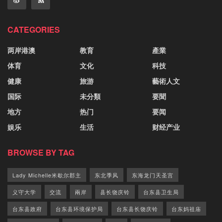
CATEGORIES
两岸港澳
教育
產業
体育
文化
科技
健康
旅游
藝術人文
国际
未分類
要聞
地方
热门
要闻
娱乐
生活
财经产业
BROWSE BY TAG
Lady Michelle米歇尔郡主
东北季风
东海龙门天圣宫
义守大学
交流
兩岸
县长饶庆铃
台东县卫生局
台东县政府
台东县环境保护局
台东县长饶庆铃
台东妈祖庙