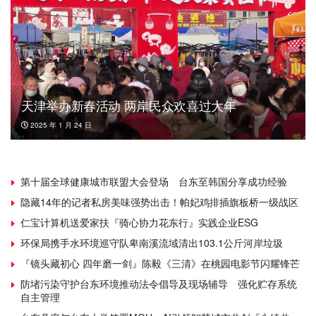
天津举办新春活动 两岸民众欢喜过大年
2025 年 1 月 24 日
第十届全球健康城市联盟大会登场 台东至韩国分享成功经验
隐藏14年的记者私房美味强势出击！帕妃鸡排插旗板桥一级战区
仁宝计算机送爱家扶『骑心协力花东行』实践企业ESG
环保局携手水环境巡守队卑南溪流域清出103.1公斤河岸垃圾
『镜头藏初心 四年磨一剑』陈毅《三清》在桃园电影节闪耀锋芒
防堵污染守护台东环境推动法令倡导及现场辅导 强化贮存系统
自主管理