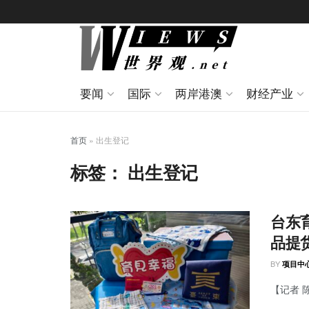
要闻
国际
两岸港澳
财经产业
首页
»
出生登记
标签：
出生登记
台东
品提
BY
项目中
【记者 