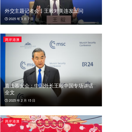
外交主题记者会丨王毅对美连发五问
2025 年 3 月 7 日
两岸港澳
直击慕安会：中国外长王毅中国专场讲话
全文
2025 年 2 月 15 日
两岸港澳