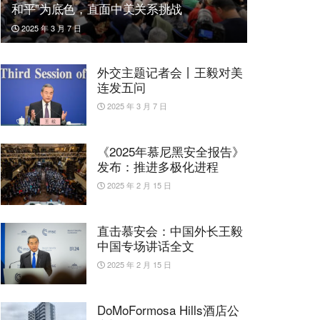
和平”为底色，直面中美关系挑战
2025 年 3 月 7 日
外交主题记者会丨王毅对美
连发五问
2025 年 3 月 7 日
《2025年慕尼黑安全报告》
发布：推进多极化进程
2025 年 2 月 15 日
直击慕安会：中国外长王毅
中国专场讲话全文
2025 年 2 月 15 日
DoMoFormosa Hills酒店公