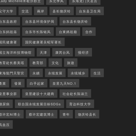
Lady Michelle米歇尔郡主
东北季风
东海龙门天圣宫
义守大学
交流
兩岸
县长饶庆铃
台东县卫生局
台东县政府
台东县环境保护局
台东县长饶庆铃
台东妈祖庙
台东市长陈铭风
台東媽祖廟
合作
国民健康署
国民健康署吴昭军署长
国立海洋科技博物馆
天津
康芮台风
慢经济
教育处长蔡美瑶
教育部
文化
旅遊
東海龍門天聖宮
永續
永续发展
永续城乡
生活
產業
發展
白手起家
皇昱九天NO.1
皇昱事业群
皇昱建设十大建商
社会处长陈淑兰
糖尿病
联合国永续发展目标SDGs
育达科技大学
蔡许宏AI博士
蔡许宏建筑博士
青年
饶庆铃县长
高血压