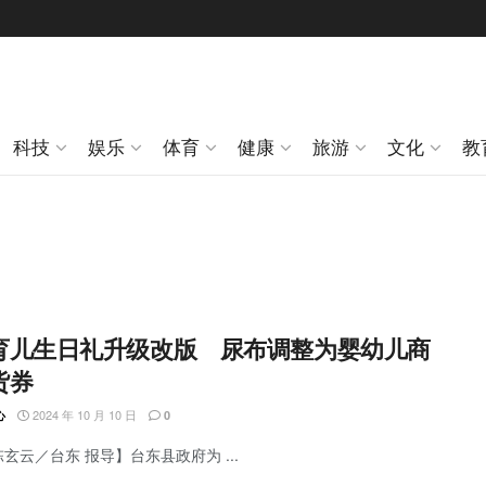
科技
娱乐
体育
健康
旅游
文化
教
育儿生日礼升级改版 尿布调整为婴幼儿商
货券
2024 年 10 月 10 日
心
0
陈玄云／台东 报导】台东县政府为 ...