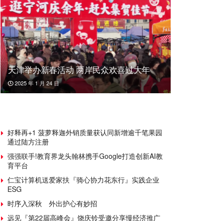
天津举办新春活动 两岸民众欢喜过大年
2025 年 1 月 24 日
好释再+1 菠萝释迦外销质量获认同新增逾千笔果园
通过陆方注册
强强联手!教育界龙头翰林携手Google打造创新AI教
育平台
仁宝计算机送爱家扶『骑心协力花东行』实践企业
ESG
时序入深秋 外出护心有妙招
远见『第22届高峰会』饶庆铃受邀分享慢经济推广