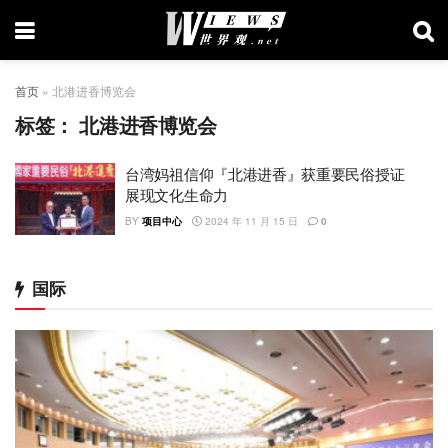
首页
»
北港进香博览会
标签：
北港进香博览会
台湾妈祖信仰『北港进香』获重要民俗授证
展现文化生命力
BY
项目中心
2024 年 11 月 15 日
0
国际