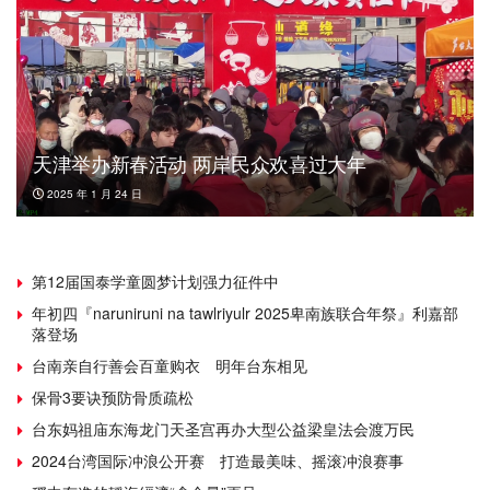
天津举办新春活动 两岸民众欢喜过大年
2025 年 1 月 24 日
第12届国泰学童圆梦计划强力征件中
年初四『naruniruni na tawlriyulr 2025卑南族联合年祭』利嘉部
落登场
台南亲自行善会百童购衣 明年台东相见
保骨3要诀预防骨质疏松
台东妈祖庙东海龙门天圣宫再办大型公益梁皇法会渡万民
2024台湾国际冲浪公开赛 打造最美味、摇滚冲浪赛事