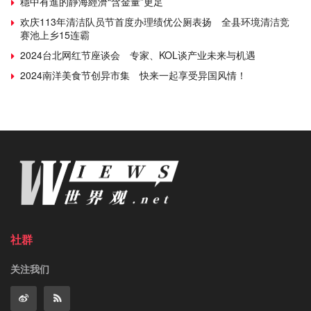
穩中有進的靜海經濟“含金量”更足
欢庆113年清洁队员节首度办理绩优公厕表扬 全县环境清洁竞
赛池上乡15连霸
2024台北网红节座谈会 专家、KOL谈产业未来与机遇
2024南洋美食节创异市集 快来一起享受异国风情！
社群
关注我们