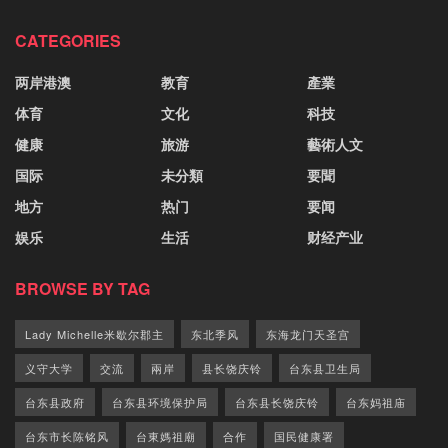
CATEGORIES
两岸港澳
教育
產業
体育
文化
科技
健康
旅游
藝術人文
国际
未分類
要聞
地方
热门
要闻
娱乐
生活
财经产业
BROWSE BY TAG
Lady Michelle米歇尔郡主
东北季风
东海龙门天圣宫
义守大学
交流
兩岸
县长饶庆铃
台东县卫生局
台东县政府
台东县环境保护局
台东县长饶庆铃
台东妈祖庙
台东市长陈铭风
台東媽祖廟
合作
国民健康署