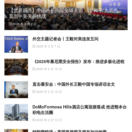
【世界观点】中国外长回应全球关切：以”和平”为底色，
直面中美关系挑战
2025 年 3 月 7 日
外交主题记者会丨王毅对美连发五问
2025 年 3 月 7 日
《2025年慕尼黑安全报告》发布：推进多极化进程
2025 年 2 月 15 日
直击慕安会：中国外长王毅中国专场讲话全文
2025 年 2 月 15 日
DoMoFormosa Hills酒店公寓迎接落成 抢进熊本台
积电生活圈
2025 年 2 月 13 日
特朗普惊语：美国将接管及拥有加沙地带