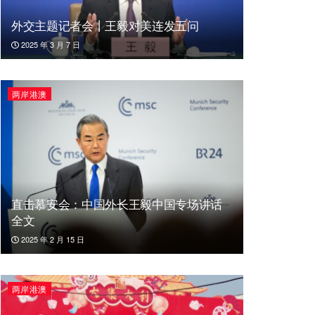
外交主题记者会丨王毅对美连发五问
2025 年 3 月 7 日
两岸港澳
直击慕安会：中国外长王毅中国专场讲话
全文
2025 年 2 月 15 日
两岸港澳