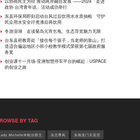
以协商民主为径 推动两岸融合发展 ——2024「走进
政协·台湾青年说」活动成功举行
东县环保局即刻启动台风过后饮用水水质抽检 守护
民众用水安全吁煮沸后再饮用
冬游澎湖 走读菊岛元宵乞龟、生态导览魅力无限
台东县府教育处『接住每个孩子，当老师的靠山』打
造适合偏远地区小班小校教学模式荣获第七届政府服
务奖
创业课十一月场-亚洲智慧停车平台的崛起：USPACE
的创业之旅
ROWSE BY TAG
Lady Michelle米歇尔郡主
东北季风
东海龙门天圣宫