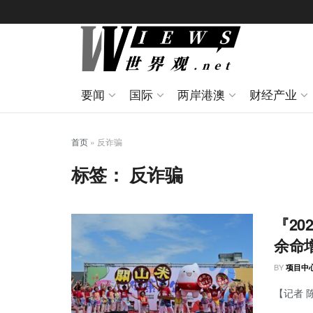
要闻
国际
两岸港澳
财经产业
首页
»
反诈骗
标签：
反诈骗
『2
余命
BY
项目中
【记者 