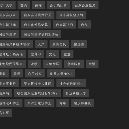
义守大学
交流
兩岸
县长饶庆铃
台东县卫生局
台东县政府
台东县环境保护局
台东县长饶庆铃
台东妈祖庙
台东市长陈铭风
台東媽祖廟
合作
国民健康署
国民健康署吴昭军署长
国立海洋科技博物馆
天津
康芮台风
慢经济
教育处长蔡美瑶
教育部
文化
旅遊
東海龍門天聖宮
永續
永续发展
永续城乡
生活
產業
發展
白手起家
皇昱九天NO.1
皇昱事业群
皇昱建设十大建商
社会处长陈淑兰
糖尿病
联合国永续发展目标SDGs
育达科技大学
蔡许宏AI博士
蔡许宏建筑博士
青年
饶庆铃县长
高血压