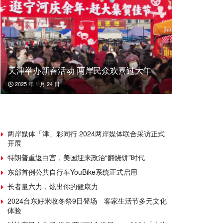
天津举办新春活动 两岸民众欢喜过大年
2025 年 1 月 24 日
两岸媒体「津」彩同行 2024两岸媒体联合采访正式
开展
特朗普重返白宫，美国迎来政治“翻烧饼”时代
东部首例公共自行车YouBike系统正式启用
长者量六力，炫出你的健康力
2024台东好米收冬祭9日登场 客家生活节多元文化
体验