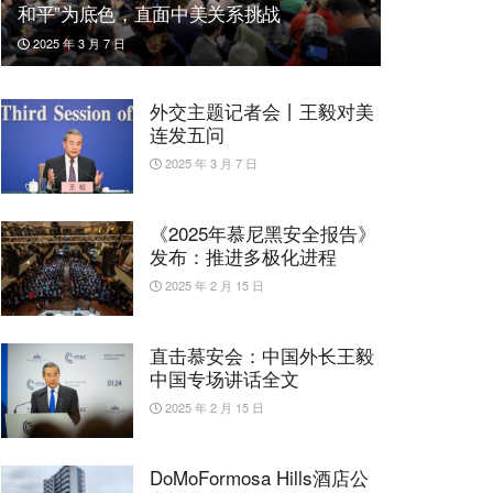
和平”为底色，直面中美关系挑战
2025 年 3 月 7 日
外交主题记者会丨王毅对美
连发五问
2025 年 3 月 7 日
《2025年慕尼黑安全报告》
发布：推进多极化进程
2025 年 2 月 15 日
直击慕安会：中国外长王毅
中国专场讲话全文
2025 年 2 月 15 日
DoMoFormosa Hills酒店公