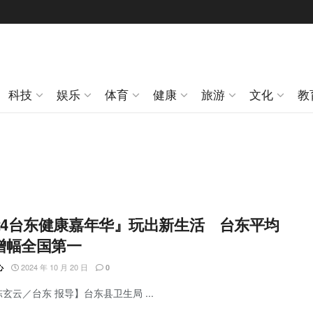
科技
娱乐
体育
健康
旅游
文化
教
024台东健康嘉年华』玩出新生活 台东平均
增幅全国第一
2024 年 10 月 20 日
心
0
陈玄云／台东 报导】台东县卫生局 ...