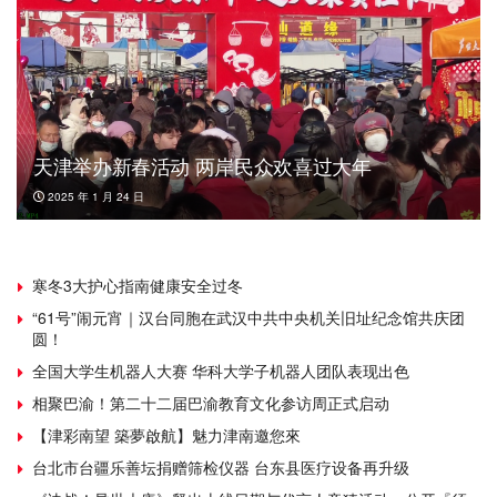
天津举办新春活动 两岸民众欢喜过大年
2025 年 1 月 24 日
寒冬3大护心指南健康安全过冬
“61号”闹元宵｜汉台同胞在武汉中共中央机关旧址纪念馆共庆团
圆！
全国大学生机器人大赛 华科大学子机器人团队表现出色
相聚巴渝！第二十二届巴渝教育文化参访周正式启动
【津彩南望 築夢啟航】魅力津南邀您來
台北市台疆乐善坛捐赠筛检仪器 台东县医疗设备再升级