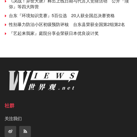
《决战！异世大唐》释出上线日期与代言人竞猜活动 公开『须
弥』等四大阵营
台东『环境知识竞赛』5百位选 20人获全国总决赛资格
性别暴力防治小区初级预防评核 台东县荣获全国第2组第2名
『艺起来我家』庭院分享会荣获日本优良设计奖
社群
关注我们