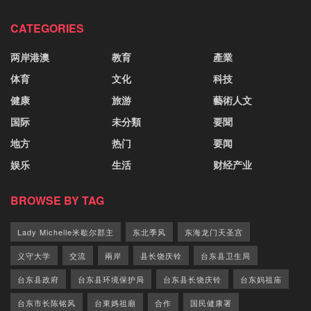
CATEGORIES
两岸港澳
教育
產業
体育
文化
科技
健康
旅游
藝術人文
国际
未分類
要聞
地方
热门
要闻
娱乐
生活
财经产业
BROWSE BY TAG
Lady Michelle米歇尔郡主
东北季风
东海龙门天圣宫
义守大学
交流
兩岸
县长饶庆铃
台东县卫生局
台东县政府
台东县环境保护局
台东县长饶庆铃
台东妈祖庙
台东市长陈铭风
台東媽祖廟
合作
国民健康署