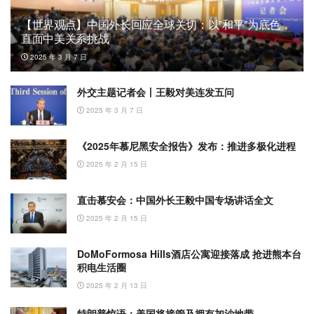
【世界观点】中国外长回应全球关切：以”和平”为底色，
直面中美关系挑战
2025 年 3 月 7 日
外交主题记者会丨王毅对美连发五问
2025 年 3 月 7 日
《2025年慕尼黑安全报告》发布：推进多极化进程
2025 年 2 月 15 日
直击慕安会：中国外长王毅中国专场讲话全文
2025 年 2 月 15 日
DoMoFormosa Hills酒店公寓迎接落成 抢进熊本台
积电生活圈
2025 年 2 月 13 日
特朗普惊语：美国将接管及拥有加沙地带