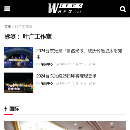
首页
»
叶广工作室
标签：
叶广工作室
2024台东光祭『自然光域』饶庆铃邀您沐浴知
本
BY
项目中心
2024 年 10 月 27 日
0
2024台东光祭25日即将璀璨登场
BY
项目中心
2024 年 10 月 19 日
0
国际