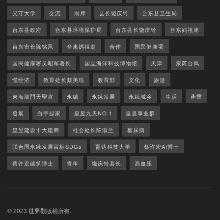
义守大学
交流
兩岸
县长饶庆铃
台东县卫生局
台东县政府
台东县环境保护局
台东县长饶庆铃
台东妈祖庙
台东市长陈铭风
台東媽祖廟
合作
国民健康署
国民健康署吴昭军署长
国立海洋科技博物馆
天津
康芮台风
慢经济
教育处长蔡美瑶
教育部
文化
旅遊
東海龍門天聖宮
永續
永续发展
永续城乡
生活
產業
發展
白手起家
皇昱九天NO.1
皇昱事业群
皇昱建设十大建商
社会处长陈淑兰
糖尿病
联合国永续发展目标SDGs
育达科技大学
蔡许宏AI博士
蔡许宏建筑博士
青年
饶庆铃县长
高血压
© 2023
世界觀
版權所有.