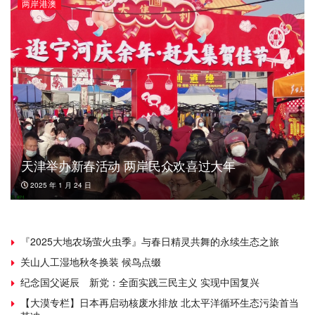
两岸港澳
天津举办新春活动 两岸民众欢喜过大年
2025 年 1 月 24 日
『2025大地农场萤火虫季』与春日精灵共舞的永续生态之旅
关山人工湿地秋冬换装 候鸟点缀
纪念国父诞辰 新党：全面实践三民主义 实现中国复兴
【大漠专栏】日本再启动核废水排放 北太平洋循环生态污染首当