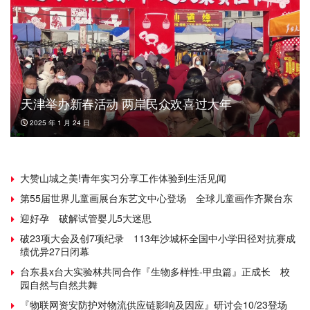
天津举办新春活动 两岸民众欢喜过大年
2025 年 1 月 24 日
大赞山城之美!青年实习分享工作体验到生活见闻
第55届世界儿童画展台东艺文中心登场 全球儿童画作齐聚台东
迎好孕 破解试管婴儿5大迷思
破23项大会及创7项纪录 113年沙城杯全国中小学田径对抗赛成
绩优异27日闭幕
台东县x台大实验林共同合作『生物多样性-甲虫篇』正成长 校
园自然与自然共舞
『物联网资安防护对物流供应链影响及因应』研讨会10/23登场