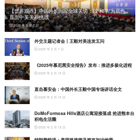
【世界观点】中国外长回应全球关切：以”和平”为底色，
直面中美关系挑战
2025 年 3 月 7 日
外交主题记者会丨王毅对美连发五问
2025 年 3 月 7 日
《2025年慕尼黑安全报告》发布：推进多极化进程
2025 年 2 月 15 日
直击慕安会：中国外长王毅中国专场讲话全文
2025 年 2 月 15 日
DoMoFormosa Hills酒店公寓迎接落成 抢进熊本台
积电生活圈
2025 年 2 月 13 日
特朗普惊语：美国将接管及拥有加沙地带