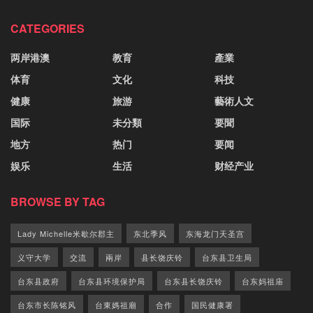
CATEGORIES
两岸港澳
教育
產業
体育
文化
科技
健康
旅游
藝術人文
国际
未分類
要聞
地方
热门
要闻
娱乐
生活
财经产业
BROWSE BY TAG
Lady Michelle米歇尔郡主
东北季风
东海龙门天圣宫
义守大学
交流
兩岸
县长饶庆铃
台东县卫生局
台东县政府
台东县环境保护局
台东县长饶庆铃
台东妈祖庙
台东市长陈铭风
台東媽祖廟
合作
国民健康署