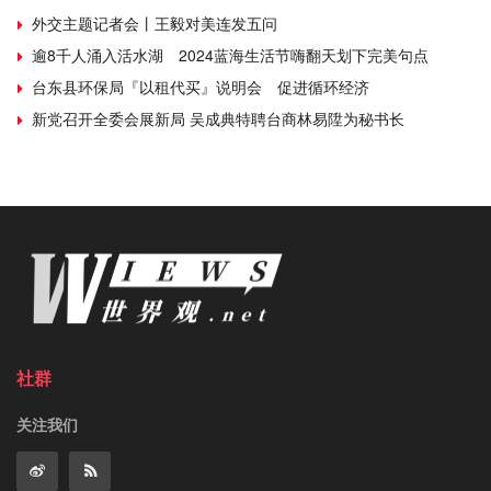
外交主题记者会丨王毅对美连发五问
逾8千人涌入活水湖 2024蓝海生活节嗨翻天划下完美句点
台东县环保局『以租代买』说明会 促进循环经济
新党召开全委会展新局 吴成典特聘台商林易陞为秘书长
社群
关注我们