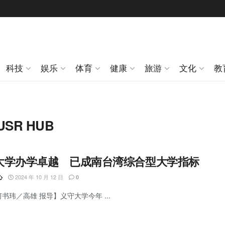
科技
娱乐
体育
健康
旅游
文化
教
R HUB
大学办学卓越 已成南台湾综合型大学指标
2024 年 10 月 12 日
心
0
何书玮／高雄 报导】义守大学今年 ...