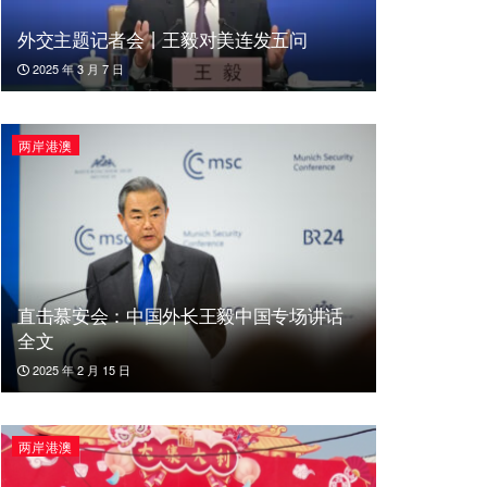
外交主题记者会丨王毅对美连发五问
2025 年 3 月 7 日
两岸港澳
直击慕安会：中国外长王毅中国专场讲话
全文
2025 年 2 月 15 日
两岸港澳