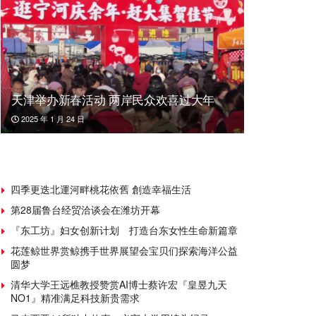
天津举办新春活动 两岸民众欢喜过大年
2025 年 1 月 24 日
四季更迭北運河畔桃花依舊 創造幸福生活
第28届鲁台经贸洽谈会在潍坊开幕
『东工坊』妇女创新计划 打造台东女性生命新篇章
花莲鲸世界赏鲸携手世界展望会宝贝们探索海洋公益
圆梦
清华大学王远樵教授赞赏AI博士蔡许宏『皇昱九天
NO1』精准满足科技新贵需求