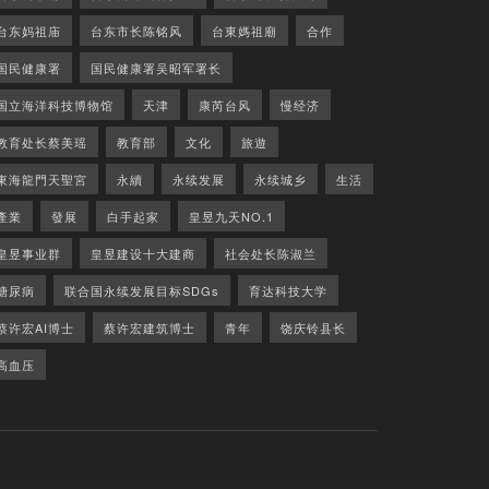
台东妈祖庙
台东市长陈铭风
台東媽祖廟
合作
国民健康署
国民健康署吴昭军署长
国立海洋科技博物馆
天津
康芮台风
慢经济
教育处长蔡美瑶
教育部
文化
旅遊
東海龍門天聖宮
永續
永续发展
永续城乡
生活
產業
發展
白手起家
皇昱九天NO.1
皇昱事业群
皇昱建设十大建商
社会处长陈淑兰
糖尿病
联合国永续发展目标SDGs
育达科技大学
蔡许宏AI博士
蔡许宏建筑博士
青年
饶庆铃县长
高血压