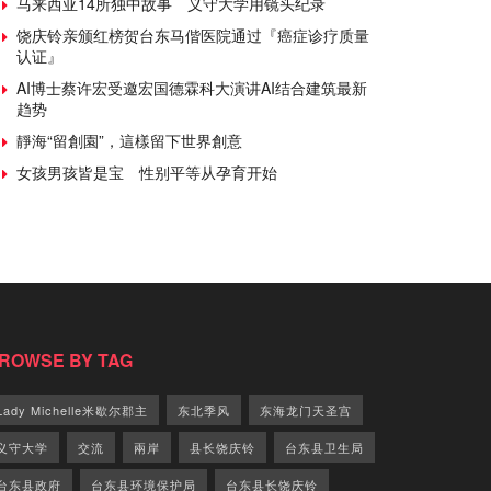
马来西亚14所独中故事 义守大学用镜头纪录
饶庆铃亲颁红榜贺台东马偕医院通过『癌症诊疗质量
认证』
AI博士蔡许宏受邀宏国德霖科大演讲AI结合建筑最新
趋势
靜海“留創園”，這樣留下世界創意
女孩男孩皆是宝 性别平等从孕育开始
ROWSE BY TAG
Lady Michelle米歇尔郡主
东北季风
东海龙门天圣宫
义守大学
交流
兩岸
县长饶庆铃
台东县卫生局
台东县政府
台东县环境保护局
台东县长饶庆铃