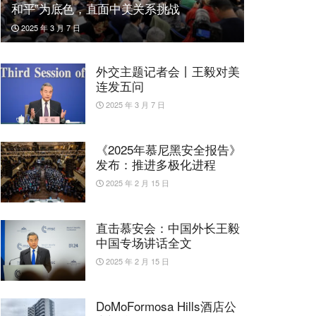
和平”为底色，直面中美关系挑战
2025 年 3 月 7 日
外交主题记者会丨王毅对美
连发五问
2025 年 3 月 7 日
《2025年慕尼黑安全报告》
发布：推进多极化进程
2025 年 2 月 15 日
直击慕安会：中国外长王毅
中国专场讲话全文
2025 年 2 月 15 日
DoMoFormosa Hills酒店公