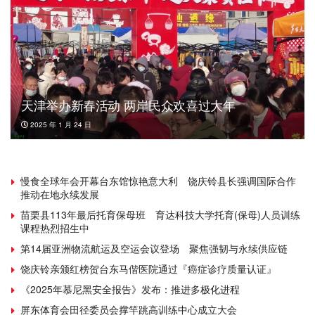
天津举办新春活动 两岸民众欢喜过大年
2025 年 1 月 24 日
慢食全球年会开幕台东馆惊艳意大利 饶庆铃县长强调国际合作
推动在地永续发展
苗栗县113年最后托育保母班 育达科技大学托育(保母)人员训练
课程热烈招生中
第14届亚洲物流航运及空运会议登场 聚焦强韧与永续供应链
饶庆铃亲颁红榜贺台东马偕医院通过『癌症诊疗质量认证』
《2025年慕尼黑安全报告》发布：推进多极化进程
屏东体育会田径委员会撑竿跳高训练中心成立大会