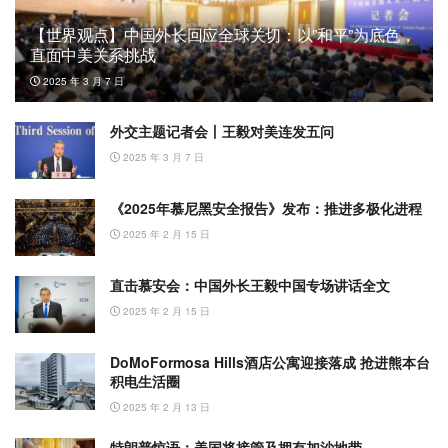
【世界观点】中国外长回应全球关切：以”和平”为底色，
直面中美关系挑战
2025 年 3 月 7 日
外交主题记者会丨王毅对美连发五问
2025 年 3 月 7 日
《2025年慕尼黑安全报告》发布：推进多极化进程
2025 年 2 月 15 日
直击慕安会：中国外长王毅中国专场讲话全文
2025 年 2 月 15 日
DoMoFormosa Hills酒店公寓迎接落成 抢进熊本台
积电生活圈
2025 年 2 月 13 日
特朗普惊语：美国将接管及拥有加沙地带