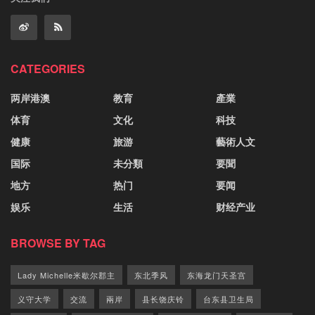
CATEGORIES
两岸港澳
教育
產業
体育
文化
科技
健康
旅游
藝術人文
国际
未分類
要聞
地方
热门
要闻
娱乐
生活
财经产业
BROWSE BY TAG
Lady Michelle米歇尔郡主
东北季风
东海龙门天圣宫
义守大学
交流
兩岸
县长饶庆铃
台东县卫生局