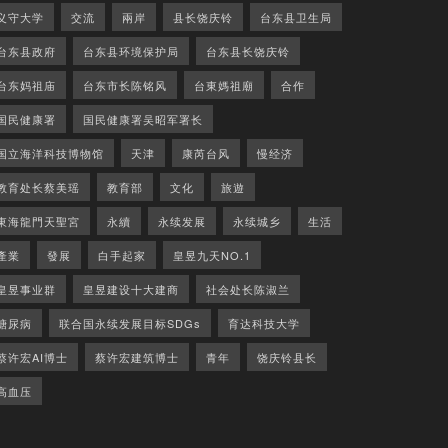
义守大学
交流
兩岸
县长饶庆铃
台东县卫生局
台东县政府
台东县环境保护局
台东县长饶庆铃
台东妈祖庙
台东市长陈铭风
台東媽祖廟
合作
国民健康署
国民健康署吴昭军署长
国立海洋科技博物馆
天津
康芮台风
慢经济
教育处长蔡美瑶
教育部
文化
旅遊
東海龍門天聖宮
永續
永续发展
永续城乡
生活
產業
發展
白手起家
皇昱九天NO.1
皇昱事业群
皇昱建设十大建商
社会处长陈淑兰
糖尿病
联合国永续发展目标SDGs
育达科技大学
蔡许宏AI博士
蔡许宏建筑博士
青年
饶庆铃县长
高血压