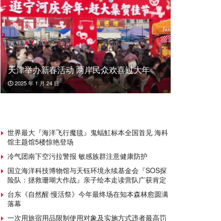
天津举办新春活动 两岸民众欢喜过大年
2025 年 1 月 24 日
世界最大『海洋飞行魔毯』鬼蝠魟标本全国首见 海科
馆主题馆5楼惊艳登场
冷气团南下空污拉警报 敏感族群注意健康防护
国立海洋科技博物馆与天钰环境永续基金会『SOS探
险队：拯救珊瑚大作战』亲子绘本走读营队广获肯定
台东《自然醒·慢活祭》今年最终场在知本森林愈圆满
落幕
一次用旅宿用品限制使用对象及实施方式违者最高罚