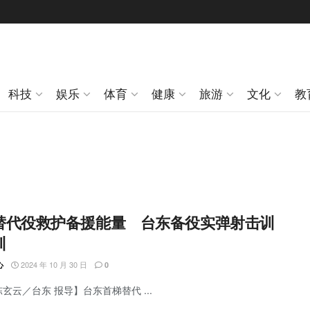
科技
娱乐
体育
健康
旅游
文化
教
替代役救护备援能量 台东备役实弹射击训
训
2024 年 10 月 30 日
心
0
陈玄云／台东 报导】台东首梯替代 ...