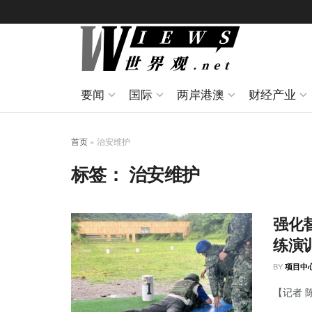
要闻
国际
两岸港澳
财经产业
首页
»
治安维护
标签：
治安维护
强化
练演
BY
项目中
【记者 