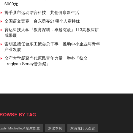
6000元
携手县市运动结合科技 共创健康新生活
全国语文竞赛 台东勇夺21项个人赛特优
育达科技大学『教育深耕．卓越绽放』113高教深耕
成果展
雷明圣接任台东工策会总干事 推动中小企业与青年
产业发展
义守大学凝聚当代原民青年力量 举办『祭义
Lregiyan Senay音乐祭』
ROWSE BY TAG
Lady Michelle米歇尔郡主
东北季风
东海龙门天圣宫