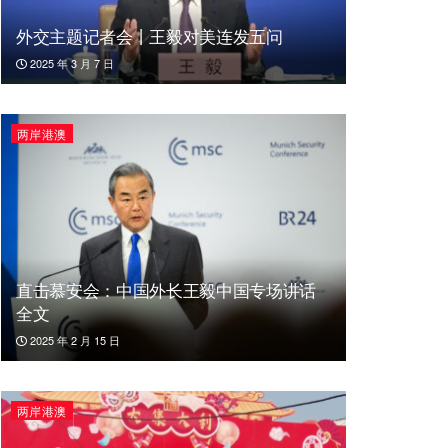
外交主题记者会丨王毅对美连发五问
2025 年 3 月 7 日
两岸港澳
直击慕安会：中国外长王毅中国专场讲话
全文
2025 年 2 月 15 日
两岸港澳