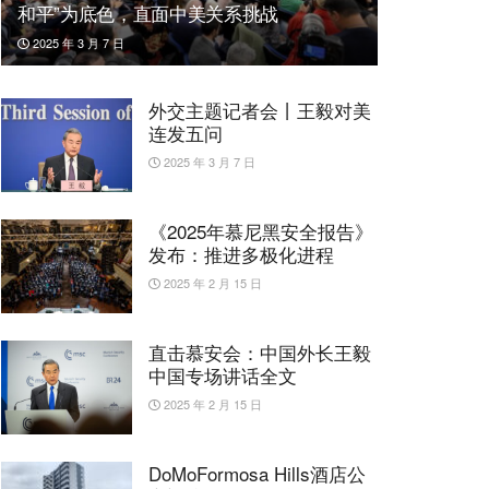
和平”为底色，直面中美关系挑战
2025 年 3 月 7 日
外交主题记者会丨王毅对美
连发五问
2025 年 3 月 7 日
《2025年慕尼黑安全报告》
发布：推进多极化进程
2025 年 2 月 15 日
直击慕安会：中国外长王毅
中国专场讲话全文
2025 年 2 月 15 日
DoMoFormosa Hills酒店公