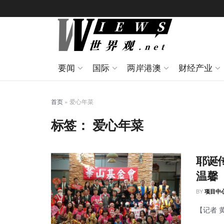
要闻
国际
两岸港澳
财经产业
首页
»
爱心年菜
标签：
爱心年菜
耶诞
温馨
BY
项目中
【记者 