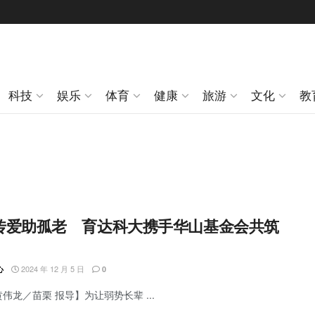
科技
娱乐
体育
健康
旅游
文化
教
传爱助孤老 育达科大携手华山基金会共筑
2024 年 12 月 5 日
心
0
黄伟龙／苗栗 报导】为让弱势长辈 ...