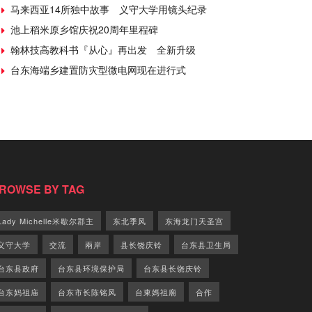
马来西亚14所独中故事 义守大学用镜头纪录
池上稻米原乡馆庆祝20周年里程碑
翰林技高教科书『从心』再出发 全新升级
台东海端乡建置防灾型微电网现在进行式
ROWSE BY TAG
Lady Michelle米歇尔郡主
东北季风
东海龙门天圣宫
义守大学
交流
兩岸
县长饶庆铃
台东县卫生局
台东县政府
台东县环境保护局
台东县长饶庆铃
台东妈祖庙
台东市长陈铭风
台東媽祖廟
合作