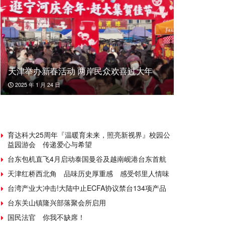
天津举办新春活动 两岸民众欢喜过大年
2025 年 1 月 24 日
育达科大25周年『温暖育未来，照亮新视界』校园公
益园游会 传递爱心与希望
台东包机直飞4月启动泰国曼谷及越南岘港台东首航
天津红桥西北角 品味历史厚重感 感受邻里人情味
台湾产业大冲击!大陆中止ECFA协议禁台134项产品
台东关山镇隆兴部落聚会所启用
国民法官 你我不缺席！