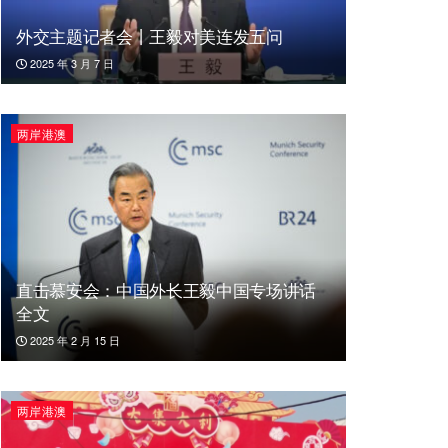
外交主题记者会丨王毅对美连发五问
2025 年 3 月 7 日
两岸港澳
直击慕安会：中国外长王毅中国专场讲话
全文
2025 年 2 月 15 日
两岸港澳