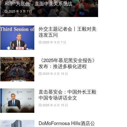
和平”为底色，直面中美关系挑战
2025 年 3 月 7 日
外交主题记者会丨王毅对美
连发五问
2025 年 3 月 7 日
《2025年慕尼黑安全报告》
发布：推进多极化进程
2025 年 2 月 15 日
直击慕安会：中国外长王毅
中国专场讲话全文
2025 年 2 月 15 日
DoMoFormosa Hills酒店公