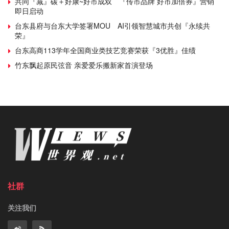
共同『减』碳＋好康~好市成双 『传市品牌 好市加倍券』营销
即日启动
台东县府与台东大学签署MOU AI引领智慧城市共创『永续共
荣』
台东高商113学年全国商业类技艺竞赛荣获『3优胜』佳绩
竹东飘起原民弦音 亲爱爱乐搬新家首演登场
社群
关注我们