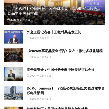
【世界观点】中国外长回应全球关切：以”和平”为底色，
直面中美关系挑战
2025 年 3 月 7 日
外交主题记者会丨王毅对美连发五问
2025 年 3 月 7 日
《2025年慕尼黑安全报告》发布：推进多极化进程
2025 年 2 月 15 日
直击慕安会：中国外长王毅中国专场讲话全文
2025 年 2 月 15 日
DoMoFormosa Hills酒店公寓迎接落成 抢进熊本台
积电生活圈
2025 年 2 月 13 日
特朗普惊语：美国将接管及拥有加沙地带