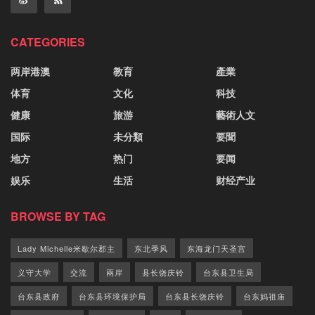
CATEGORIES
两岸港澳
教育
產業
体育
文化
科技
健康
旅游
藝術人文
国际
未分類
要聞
地方
热门
要闻
娱乐
生活
财经产业
BROWSE BY TAG
Lady Michelle米歇尔郡主
东北季风
东海龙门天圣宫
义守大学
交流
兩岸
县长饶庆铃
台东县卫生局
台东县政府
台东县环境保护局
台东县长饶庆铃
台东妈祖庙