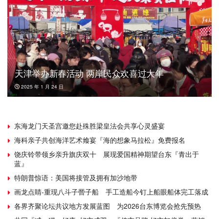
天津举办新春活动 两岸民众欢喜过大年
2025 年 1 月 24 日
东海龙门天圣宫邀您赴殊胜梁皇法会共享心灵盛宴
海科亲子共创海洋艺术飨宴『海的想象马拉松』免费报名
饶庆铃带领乡亲升旗庆双十 展现爱国精神期望台东『青出于
蓝』
特朗普惊语：美国将接管及拥有加沙地带
画龙点睛-重现八斗子罾子船 手工造船今钉上船眼船体完工落成
各界齐聚论坛共议地方发展蓝图 为2026台东博览会抢先预热