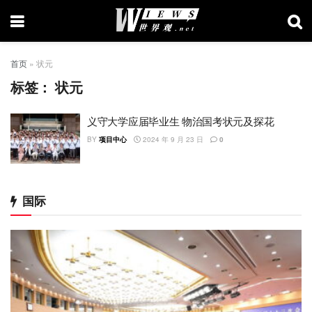
首页
»
状元
标签：
状元
义守大学应届毕业生 物治国考状元及探花
BY
项目中心
2024 年 9 月 23 日
0
国际