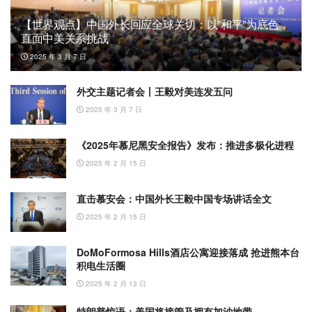
【世界观点】中国外长回应全球关切：以”和平”为底色，
直面中美关系挑战
2025 年 3 月 7 日
外交主题记者会丨王毅对美连发五问
2025 年 3 月 7 日
《2025年慕尼黑安全报告》发布：推进多极化进程
2025 年 2 月 15 日
直击慕安会：中国外长王毅中国专场讲话全文
2025 年 2 月 15 日
DoMoFormosa Hills酒店公寓迎接落成 抢进熊本台
积电生活圈
2025 年 2 月 13 日
特朗普惊语：美国将接管及拥有加沙地带