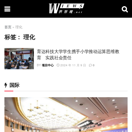
首页
»
理化
标签：
理化
育达科技大学学生携手小学推动运算思维教
育 实践社会责任
BY
项目中心
2024 年 11 月 9 日
0
国际