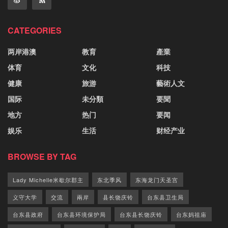
CATEGORIES
两岸港澳
教育
產業
体育
文化
科技
健康
旅游
藝術人文
国际
未分類
要聞
地方
热门
要闻
娱乐
生活
财经产业
BROWSE BY TAG
Lady Michelle米歇尔郡主
东北季风
东海龙门天圣宫
义守大学
交流
兩岸
县长饶庆铃
台东县卫生局
台东县政府
台东县环境保护局
台东县长饶庆铃
台东妈祖庙