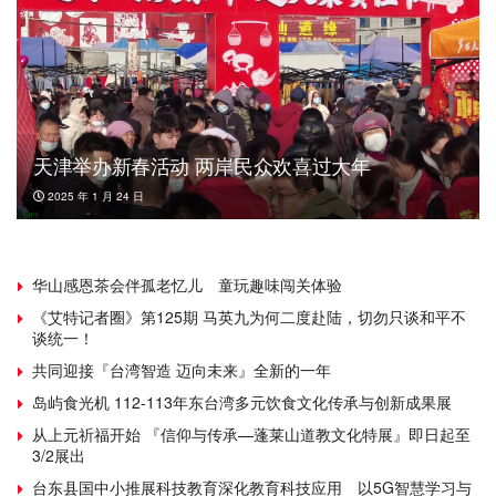
天津举办新春活动 两岸民众欢喜过大年
2025 年 1 月 24 日
华山感恩茶会伴孤老忆儿 童玩趣味闯关体验
《艾特记者圈》第125期 马英九为何二度赴陆，切勿只谈和平不
谈统一！
共同迎接『台湾智造 迈向未来』全新的一年
岛屿食光机 112-113年东台湾多元饮食文化传承与创新成果展
从上元祈福开始 『信仰与传承—蓬莱山道教文化特展』即日起至
3/2展出
台东县国中小推展科技教育深化教育科技应用 以5G智慧学习与