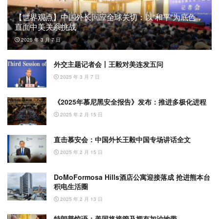
【世界观点】中国外长回应全球关切：以”和平”为底色，
直面中美关系挑战
2025 年 3 月 7 日
外交主题记者会丨王毅对美连发五问
2025 年 3 月 7 日
《2025年慕尼黑安全报告》发布：推进多极化进程
2025 年 2 月 15 日
直击慕安会：中国外长王毅中国专场讲话全文
2025 年 2 月 15 日
DoMoFormosa Hills酒店公寓迎接落成 抢进熊本台
积电生活圈
2025 年 2 月 13 日
特朗普惊语：美国将接管及拥有加沙地带