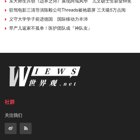
东大师生共创《边界之诗》展现跨域风华 儿文硕士生获金钟奖
驻驾电影三清导演陈毅公司Threads被祂霸屏 三天吸5万点阅
义守大学学子前进德国 国际移动力丰沛
早产儿返家不孤单！医护团队成『神队友』
社群
关注我们