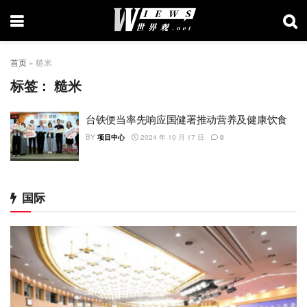
首页
»
糙米
标签：
糙米
台铁便当率先响应国健署推动营养及健康饮食
BY
项目中心
2024 年 10 月 17 日
0
国际