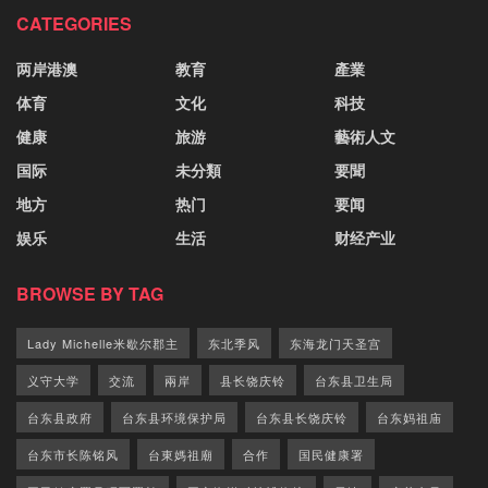
CATEGORIES
两岸港澳
教育
產業
体育
文化
科技
健康
旅游
藝術人文
国际
未分類
要聞
地方
热门
要闻
娱乐
生活
财经产业
BROWSE BY TAG
Lady Michelle米歇尔郡主
东北季风
东海龙门天圣宫
义守大学
交流
兩岸
县长饶庆铃
台东县卫生局
台东县政府
台东县环境保护局
台东县长饶庆铃
台东妈祖庙
台东市长陈铭风
台東媽祖廟
合作
国民健康署