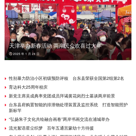
天津举办新春活动 两岸民众欢喜过大年
2025 年 1 月 24 日
性别暴力防治小区初级预防评核 台东县荣获全国第2组第2名
育达科大25周年校庆
新党主席吴成典率党团成员拜谒黄花岗烈士墓谈两岸前景
台东县府购置智能的排泄物处理装置及监控系统 打造智能照护
新标竿
“弘扬朱子文化共绘融合画卷”两岸书画交流在浦城举办
流光絮语星尘织梦 百年五通宫蒙劫十方待援