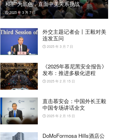
和平”为底色，直面中美关系挑战
2025 年 3 月 7 日
外交主题记者会丨王毅对美
连发五问
2025 年 3 月 7 日
《2025年慕尼黑安全报告》
发布：推进多极化进程
2025 年 2 月 15 日
直击慕安会：中国外长王毅
中国专场讲话全文
2025 年 2 月 15 日
DoMoFormosa Hills酒店公