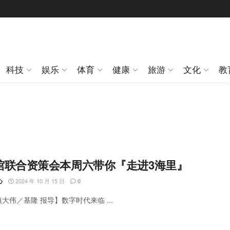
科技
娱乐
体育
健康
旅游
文化
教
馆联合资策会本周六带你『走进3海里』
2024 年 10 月 15 日
心
0
慎大伟／基隆 报导】数字时代来临 ...