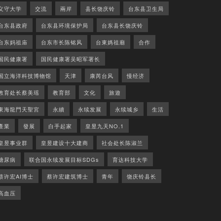
义守大学
交流
兩岸
县长饶庆铃
台东县卫生局
台东县政府
台东县环境保护局
台东县长饶庆铃
台东妈祖庙
台东市长陈铭风
台東媽祖廟
合作
国民健康署
国民健康署吴昭军署长
国立海洋科技博物馆
天津
康芮台风
慢经济
教育处长蔡美瑶
教育部
文化
旅遊
東海龍門天聖宮
永續
永续发展
永续城乡
生活
產業
發展
白手起家
皇昱九天NO.1
皇昱事业群
皇昱建设十大建商
社会处长陈淑兰
糖尿病
联合国永续发展目标SDGs
育达科技大学
蔡许宏AI博士
蔡许宏建筑博士
青年
饶庆铃县长
高血压