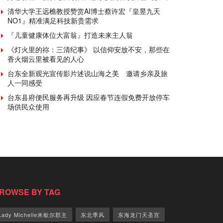
清华大学王远樵教授赞赏AI博士蔡许宏『皇昱九天
NO1』精准满足科技新贵需求
『儿童健康体位大富翁』打造未来主人翁
《灯火里的祢：三清纪事》 以信仰安放不安，那些在
香火烟云里被看见的人心
台东全新观光宣传影片述说山海之美 邀请乡亲及旅
人一同感受
台东县府便民服务再升级 因应春节连假免费开放停车
场供民众使用
ROWSE BY TAG
Lady Michelle米歇尔郡主
东北季风
东海龙门天圣宫