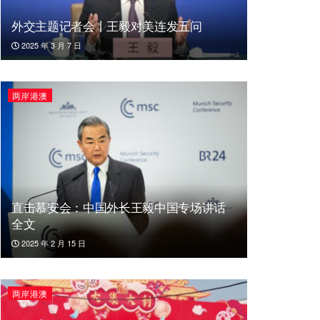
外交主题记者会丨王毅对美连发五问
2025 年 3 月 7 日
两岸港澳
直击慕安会：中国外长王毅中国专场讲话
全文
2025 年 2 月 15 日
两岸港澳