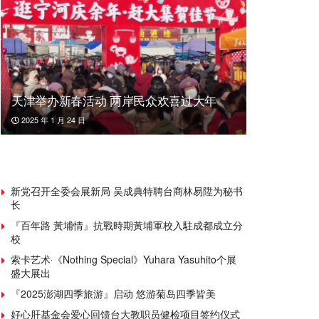
天津举办新春活动 两岸民众欢喜过大年
2025 年 1 月 24 日
新党召开全委会展新局 吴成典特聘台商林易陞为秘书
长
『百年路 黃埔情』抗戰時期黃埔軍校入駐成都成立分
校
索卡艺术‧《Nothing Special》Yuhara Yasuhito个展
盛大展出
『2025澎湖四季旅游』启动 悠游菊岛四季皆美
好心肝基金会爱心回馈台大教职员健检项目签约仪式