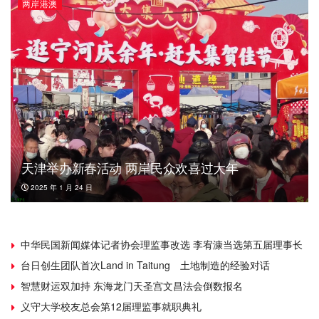
两岸港澳
天津举办新春活动 两岸民众欢喜过大年
2025 年 1 月 24 日
中华民国新闻媒体记者协会理监事改选 李宥漮当选第五届理事长
台日创生团队首次Land in Taitung 土地制造的经验对话
智慧财运双加持 东海龙门天圣宫文昌法会倒数报名
义守大学校友总会第12届理监事就职典礼