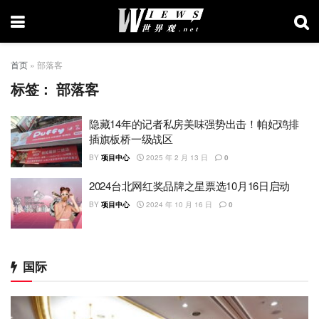
首页
»
部落客
标签：
部落客
隐藏14年的记者私房美味强势出击！帕妃鸡排
插旗板桥一级战区
BY
项目中心
2025 年 2 月 13 日
0
2024台北网红奖品牌之星票选10月16日启动
BY
项目中心
2024 年 10 月 16 日
0
国际