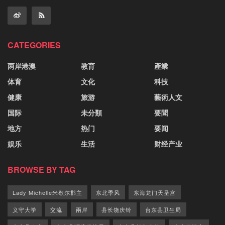
CATEGORIES
两岸港澳
教育
產業
体育
文化
科技
健康
旅游
藝術人文
国际
未分類
要聞
地方
热门
要闻
娱乐
生活
财经产业
BROWSE BY TAG
Lady Michelle米歇尔郡主
东北季风
东海龙门天圣宫
义守大学
交流
兩岸
县长饶庆铃
台东县卫生局