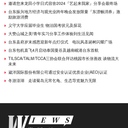
邀请您来龙田小学日式宿舍2024『艺起来我家』分享会最终场
台东振兴地方经济与观光业跨年晚会发放限量『东漂畅消券』激
励旅游消费
义守大学应届毕业生 物治国考状元及探花
大赞山城之美!青年实习分享工作体验到生活见闻
台东县府岁末感恩迎新年点灯仪式 电玩风圣诞树闪耀广场
台东包机直飞4月启动泰国曼谷及越南岘港台东首航
TILSCA/TALM/TCCA三协会联合拜访桃园市长张善政 谈物流大
未来
崴洋国际股份有限公司通过安全认证优质企业(AEO)认证
冬游澎湖 走读菊岛元宵乞龟、生态导览魅力无限