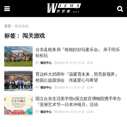
首页
»
闯关游戏
标签：
闯关游戏
台东县税务局『租税好好玩童乐会』 亲子同乐
轻松玩
BY
项目中心
2024 年 12 月 10 日
0
育达科大25周年『温暖育未来，照亮新视界』
校园公益园游会 传递爱心与希望
BY
项目中心
2024 年 11 月 21 日
0
国立台东生活美学馆x国立故宫博物院携手举办
『亚洲艺术节—日本冲绳月』活动
BY
项目中心
2024 年 10 月 15 日
0