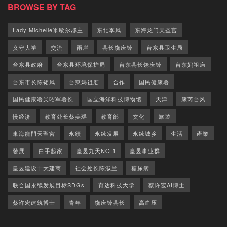
BROWSE BY TAG
Lady Michelle米歇尔郡主
东北季风
东海龙门天圣宫
义守大学
交流
兩岸
县长饶庆铃
台东县卫生局
台东县政府
台东县环境保护局
台东县长饶庆铃
台东妈祖庙
台东市长陈铭风
台東媽祖廟
合作
国民健康署
国民健康署吴昭军署长
国立海洋科技博物馆
天津
康芮台风
慢经济
教育处长蔡美瑶
教育部
文化
旅遊
東海龍門天聖宮
永續
永续发展
永续城乡
生活
產業
發展
白手起家
皇昱九天NO.1
皇昱事业群
皇昱建设十大建商
社会处长陈淑兰
糖尿病
联合国永续发展目标SDGs
育达科技大学
蔡许宏AI博士
蔡许宏建筑博士
青年
饶庆铃县长
高血压