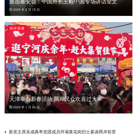
直击慕安会：中国外长王毅中国专场讲话全文
2025 年 2 月 15 日
两岸港澳
天津举办新春活动 两岸民众欢喜过大年
2025 年 1 月 24 日
新党主席吴成典率党团成员拜谒黄花岗烈士墓谈两岸前景