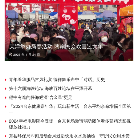
天津举办新春活动 两岸民众欢喜过大年
2025 年 1 月 24 日
青年着华服品古风礼宴 徜徉舞乐声中「对话」历史
第十六届海峡论坛·海峡百姓论坛在平潭开幕
穩中有進的靜海經濟“含金量”更足
『2024台东健康嘉年华』玩出新生活 台东平均余命增幅全国第
一
2024幸福电影院今登场 台东包场邀请弱势团体看多部精选影视
绽放社福力
东县环保局即刻启动台风过后饮用水水质抽检 守护民众用水安