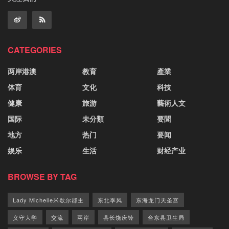
CATEGORIES
两岸港澳
教育
產業
体育
文化
科技
健康
旅游
藝術人文
国际
未分類
要聞
地方
热门
要闻
娱乐
生活
财经产业
BROWSE BY TAG
Lady Michelle米歇尔郡主
东北季风
东海龙门天圣宫
义守大学
交流
兩岸
县长饶庆铃
台东县卫生局