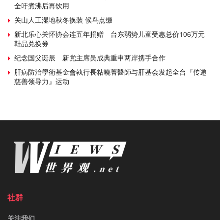
全吁煮沸后再饮用
关山人工湿地秋冬换装 候鸟点缀
新北乐心关怀协会连五年捐赠 台东弱势儿童受惠总价106万元
鞋品兑换券
纪念国父诞辰 新党主席吴成典重申两岸携手合作
肝病防治學術基金會執行長粘曉菁醫師与肝基会发起全台『传递
慈善领导力』运动
社群
关注我们