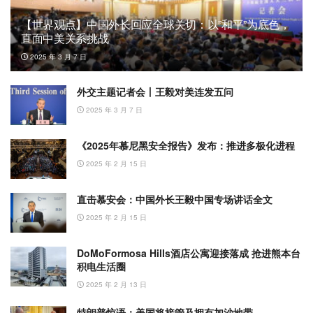
【世界观点】中国外长回应全球关切：以”和平”为底色，
直面中美关系挑战
2025 年 3 月 7 日
外交主题记者会丨王毅对美连发五问
2025 年 3 月 7 日
《2025年慕尼黑安全报告》发布：推进多极化进程
2025 年 2 月 15 日
直击慕安会：中国外长王毅中国专场讲话全文
2025 年 2 月 15 日
DoMoFormosa Hills酒店公寓迎接落成 抢进熊本台
积电生活圈
2025 年 2 月 13 日
特朗普惊语：美国将接管及拥有加沙地带