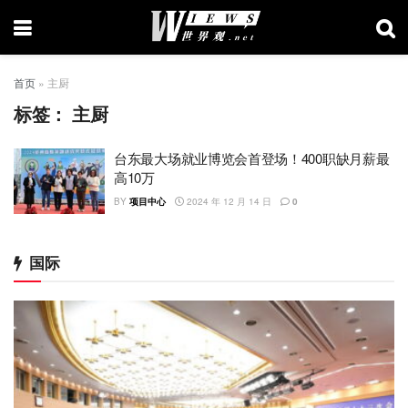
首页
»
主厨
标签：
主厨
台东最大场就业博览会首登场！400职缺月薪最
高10万
BY
项目中心
2024 年 12 月 14 日
0
国际