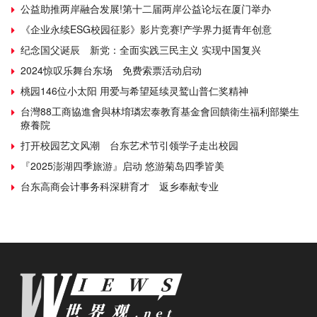
公益助推两岸融合发展!第十二届两岸公益论坛在厦门举办
《企业永续ESG校园征影》影片竞赛!产学界力挺青年创意
纪念国父诞辰 新党：全面实践三民主义 实现中国复兴
2024惊叹乐舞台东场 免费索票活动启动
桃园146位小太阳 用爱与希望延续灵鹫山普仁奖精神
台灣88工商協進會與林堉璘宏泰教育基金會回饋衛生福利部樂生
療養院
打开校园艺文风潮 台东艺术节引领学子走出校园
『2025澎湖四季旅游』启动 悠游菊岛四季皆美
台东高商会计事务科深耕育才 返乡奉献专业