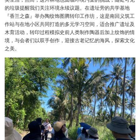
的垃圾提醒我们关注环境永续议题。在遗址旁的共学基地
『香兰之森』举办陶纹饰图腾转印工作坊，这是南回义筑工
作站与在地小区共同打造的多元学习空间，适合推广遗址及
木育活动，转印过程模拟史前人类制作陶器后加上纹饰的情
境，与会者们以双手创作，迎接古老记忆的海风，探索文化
之美。