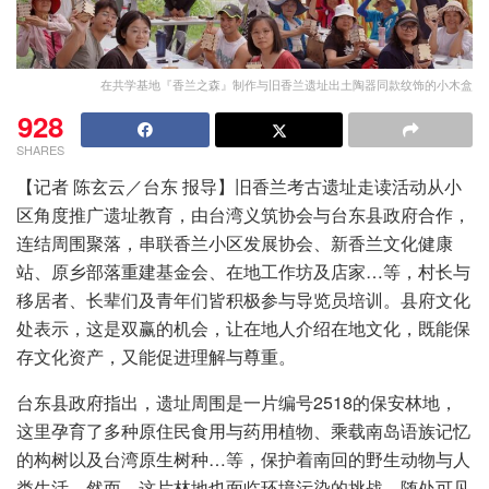
在共学基地『香兰之森』制作与旧香兰遗址出土陶器同款纹饰的小木盒
928
SHARES
【记者 陈玄云／台东 报导】旧香兰考古遗址走读活动从小
区角度推广遗址教育，由台湾义筑协会与台东县政府合作，
连结周围聚落，串联香兰小区发展协会、新香兰文化健康
站、原乡部落重建基金会、在地工作坊及店家…等，村长与
移居者、长辈们及青年们皆积极参与导览员培训。县府文化
处表示，这是双赢的机会，让在地人介绍在地文化，既能保
存文化资产，又能促进理解与尊重。
台东县政府指出，遗址周围是一片编号2518的保安林地，
这里孕育了多种原住民食用与药用植物、乘载南岛语族记忆
的构树以及台湾原生树种…等，保护着南回的野生动物与人
类生活，然而，这片林地也面临环境污染的挑战，随处可见