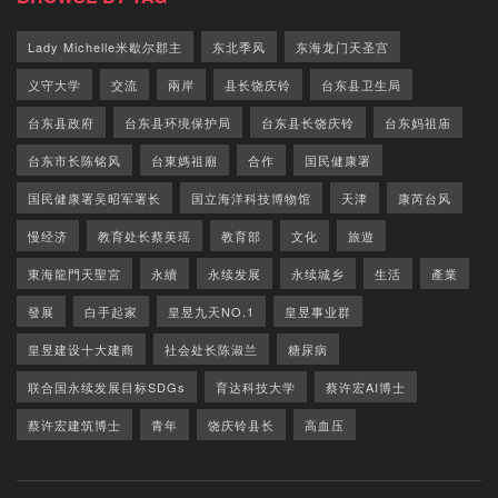
Lady Michelle米歇尔郡主
东北季风
东海龙门天圣宫
义守大学
交流
兩岸
县长饶庆铃
台东县卫生局
台东县政府
台东县环境保护局
台东县长饶庆铃
台东妈祖庙
台东市长陈铭风
台東媽祖廟
合作
国民健康署
国民健康署吴昭军署长
国立海洋科技博物馆
天津
康芮台风
慢经济
教育处长蔡美瑶
教育部
文化
旅遊
東海龍門天聖宮
永續
永续发展
永续城乡
生活
產業
發展
白手起家
皇昱九天NO.1
皇昱事业群
皇昱建设十大建商
社会处长陈淑兰
糖尿病
联合国永续发展目标SDGs
育达科技大学
蔡许宏AI博士
蔡许宏建筑博士
青年
饶庆铃县长
高血压