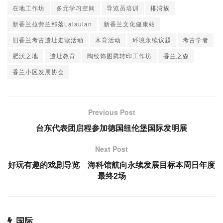
在地工作坊
多元学习空间
导览员培训
排湾族
新香兰拉劳兰部落Lalaulan
新香兰文化健康站
旧香兰考古遗址走读活动
木育活动
环境永续议题
考古学者
肥沃之地
遗址教育
陶纹饰图腾转印工作坊
香兰之森
香兰小区发展协会
Previous Post
台东代表团启程参加德国纽伦堡国际发明展
Next Post
好玩有趣的戏剧导览 海科馆航向永续发展目标本周日年度
最终2场
国际