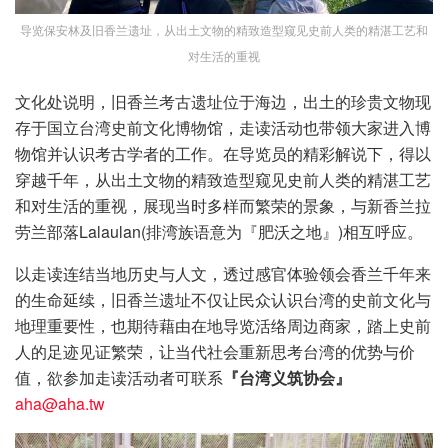
导览保安林及旧香兰遗址，从出土文物的精致造型窥见史前人类的精湛工艺和
对生活的重视
文化处说明，旧香兰考古遗址位于海边，出土的珍贵文物现
存于国立台湾史前文化博物馆，走读活动也带领大家进入博
物馆并认识考古学者的工作。在导览员的精彩解说下，得以
穿越千年，从出土文物的精致造型窥见史前人类的精湛工艺
和对生活的重视，展现当时多样而繁荣的景象，与新香兰拉
劳兰部落Lalaulan(排湾族语意为『肥沃之地』)相互呼应。
以走读连结当地历史与人文，透过感官体验领会香兰千年来
的生命延续，旧香兰遗址不仅让民众认识台湾的史前文化与
地理重要性，也期待藉由在地导览活络周边商家，踏上史前
人的足迹见证繁荣，让当代社会重新思考台湾的优势与价
值，欲参加走读活动者可联系
『台湾义筑协会』
aha@aha.tw