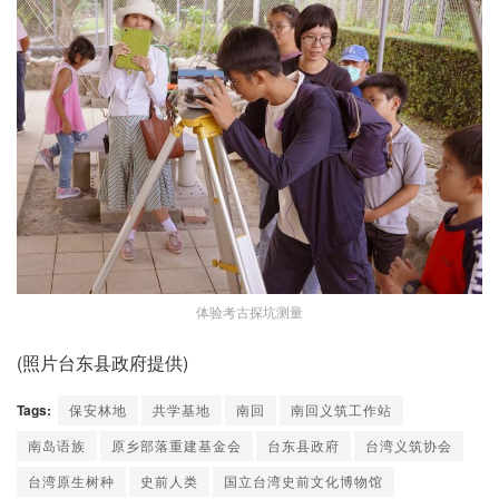
体验考古探坑测量
(照片台东县政府提供)
Tags:
保安林地
共学基地
南回
南回义筑工作站
南岛语族
原乡部落重建基金会
台东县政府
台湾义筑协会
台湾原生树种
史前人类
国立台湾史前文化博物馆