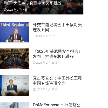
和平”为底色，直面中美关系挑战
2025 年 3 月 7 日
外交主题记者会丨王毅对美
连发五问
2025 年 3 月 7 日
《2025年慕尼黑安全报告》
发布：推进多极化进程
2025 年 2 月 15 日
直击慕安会：中国外长王毅
中国专场讲话全文
2025 年 2 月 15 日
DoMoFormosa Hills酒店公