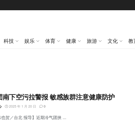
科技
娱乐
体育
健康
旅游
文化
教
团南下空污拉警报 敏感族群注意健康防护
2025 年 1 月 20 日
心
0
陈也贺／台北 报导】近期冷气团挟 ...