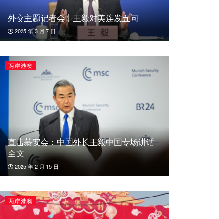
外交主题记者会丨王毅对美连发五问
2025 年 3 月 7 日
两岸港澳
直击慕安会：中国外长王毅中国专场讲话
全文
2025 年 2 月 15 日
两岸港澳