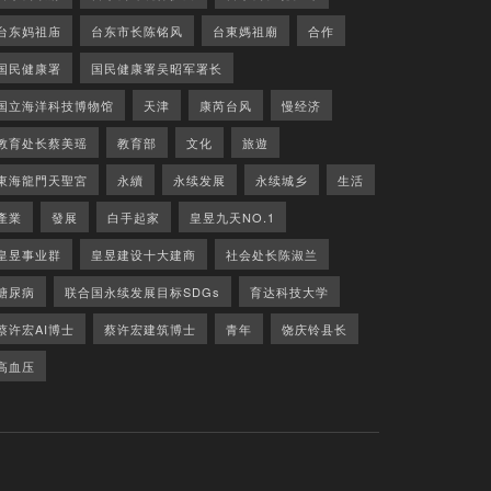
台东妈祖庙
台东市长陈铭风
台東媽祖廟
合作
国民健康署
国民健康署吴昭军署长
国立海洋科技博物馆
天津
康芮台风
慢经济
教育处长蔡美瑶
教育部
文化
旅遊
東海龍門天聖宮
永續
永续发展
永续城乡
生活
產業
發展
白手起家
皇昱九天NO.1
皇昱事业群
皇昱建设十大建商
社会处长陈淑兰
糖尿病
联合国永续发展目标SDGs
育达科技大学
蔡许宏AI博士
蔡许宏建筑博士
青年
饶庆铃县长
高血压