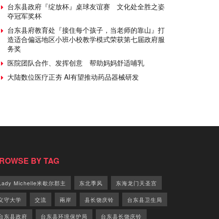
台东县政府『绽放杯』桌球友谊赛 文化处全胜之姿
夺冠军奖杯
台东县府教育处『接住每个孩子，当老师的靠山』打
造适合偏远地区小班小校教学模式荣获第七届政府服
务奖
医院团队合作、发挥创意 帮助妈妈舒适哺乳
大陆数位医疗正夯 AI有望推动药品器械研发
ROWSE BY TAG
Lady Michelle米歇尔郡主
东北季风
东海龙门天圣宫
义守大学
交流
兩岸
县长饶庆铃
台东县卫生局
台东县政府
台东县环境保护局
台东县长饶庆铃