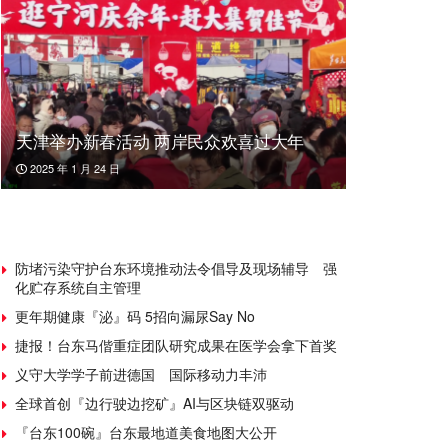
天津举办新春活动 两岸民众欢喜过大年
2025 年 1 月 24 日
防堵污染守护台东环境推动法令倡导及现场辅导 强
化贮存系统自主管理
更年期健康『泌』码 5招向漏尿Say No
捷报！台东马偕重症团队研究成果在医学会拿下首奖
义守大学学子前进德国 国际移动力丰沛
全球首创『边行驶边挖矿』AI与区块链双驱动
『台东100碗』台东最地道美食地图大公开