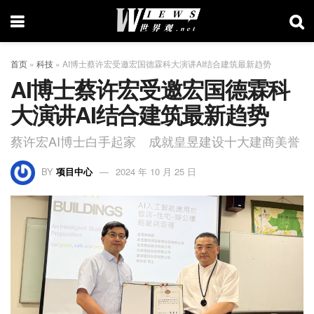
首页
»
科技
»
AI博士蔡许宏受邀宏国德霖科大演讲AI结合建筑最新趋势
AI博士蔡许宏受邀宏国德霖科
大演讲AI结合建筑最新趋势
蔡许宏AI博士白手起家 成就皇昱建设十大建商美誉
BY
项目中心
2024 年 10 月 25 日