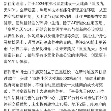
新住宅理念，并于2024年推出皇昱建设十大建商『皇昱九
天NO1』全新建案，利用AI技术智能化管理居住环境，从室
内空气质量控制、照明调节到家居安防，让住户能够在更加
健康、便利且舒适的环境中生活。除了AI智能化住宅应用，
『皇昱九天NO1』还结合预防医学中心与创新的公设规划，
从养生饮食、休闲娱乐以及健康管理等角度，满足住户身心
灵放松需求，进而达到健康养生的目的。蔡许宏AI博士更首
创『公设共享』会员制概念，让未来购买『皇昱九天』系列
建案的住户，都能享有多元化养生公设的使用权，创造更丰
富的生活体验。
蔡许宏AI博士白手起家创立了皇昱建设，在新竹地区深耕超
过30年，兴建了18栋小区大楼和5000栋豪宅，凭借其前瞻
视野与创新精神，不断推动皇昱建设十大建商的成长与突
破，同时赢得新竹十大建商的美誉。『皇昱九天NO.1』位
处生活机能完善的新竹市中心，拥有10分钟即可抵达联外道
路的交通优势，未来将兴建地上13层、地下2层，共66户的
饭店式管理科技感十足小豪宅，结合最新AI智能科技与传统