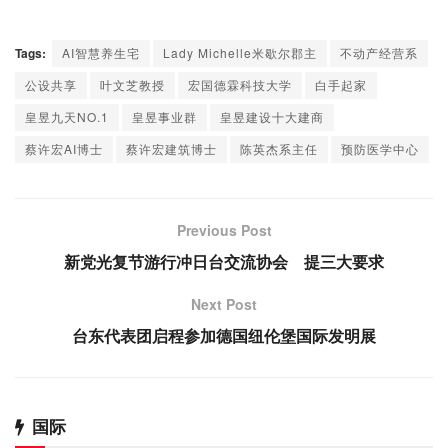
Tags:
AI智慧养生宅
Lady Michelle米歇尔郡主
不动产经营系
公设共享
叶文芝教授
宏国德霖科技大学
白手起家
皇昱九天NO.1
皇昱事业群
皇昱建设十大建商
蔡许宏AI博士
蔡许宏建筑博士
陈英杰系主任
预防医学中心
Previous Post
新党光复节游行冲日台交流协会 提三大要求
Next Post
台东代表团启程参加德国纽伦堡国际发明展
国际