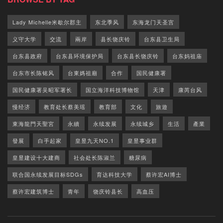
Lady Michelle米歇尔郡主
东北季风
东海龙门天圣宫
义守大学
交流
兩岸
县长饶庆铃
台东县卫生局
台东县政府
台东县环境保护局
台东县长饶庆铃
台东妈祖庙
台东市长陈铭风
台東媽祖廟
合作
国民健康署
国民健康署吴昭军署长
国立海洋科技博物馆
天津
康芮台风
慢经济
教育处长蔡美瑶
教育部
文化
旅遊
東海龍門天聖宮
永續
永续发展
永续城乡
生活
產業
發展
白手起家
皇昱九天NO.1
皇昱事业群
皇昱建设十大建商
社会处长陈淑兰
糖尿病
联合国永续发展目标SDGs
育达科技大学
蔡许宏AI博士
蔡许宏建筑博士
青年
饶庆铃县长
高血压