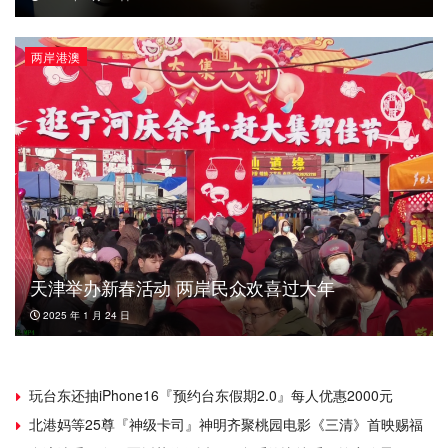
两岸港澳
天津举办新春活动 两岸民众欢喜过大年
2025 年 1 月 24 日
玩台东还抽iPhone16『预约台东假期2.0』每人优惠2000元
北港妈等25尊『神级卡司』神明齐聚桃园电影《三清》首映赐福