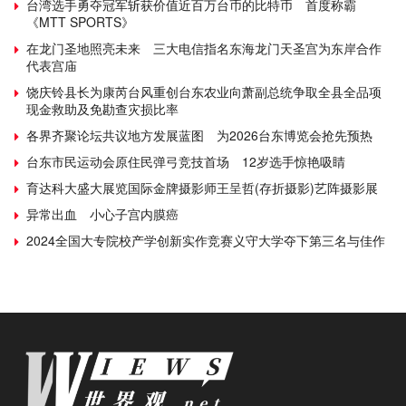
台湾选手勇夺冠军斩获价值近百万台币的比特币 首度称霸
《MTT SPORTS》
在龙门圣地照亮未来 三大电信指名东海龙门天圣宫为东岸合作
代表宫庙
饶庆铃县长为康芮台风重创台东农业向萧副总统争取全县全品项
现金救助及免勘查灾损比率
各界齐聚论坛共议地方发展蓝图 为2026台东博览会抢先预热
台东市民运动会原住民弹弓竞技首场 12岁选手惊艳吸睛
育达科大盛大展览国际金牌摄影师王呈哲(存折摄影)艺阵摄影展
异常出血 小心子宫内膜癌
2024全国大专院校产学创新实作竞赛义守大学夺下第三名与佳作