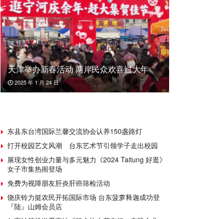
天津举办新春活动 两岸民众欢喜过大年
2025 年 1 月 24 日
东县东台湾国际兰馨交流协会认养150盏路灯
打开校园艺文风潮 台东艺术节引领学子走出校园
展现女性创业力量与多元魅力《2024 Taitung 好逛》
女子市集热闹登场
免费为视障朋友肝炎肝癌筛检活动
饶庆铃力挺农民开拓国际市场 台东菠萝释迦成功登
『陆』山姆会员店