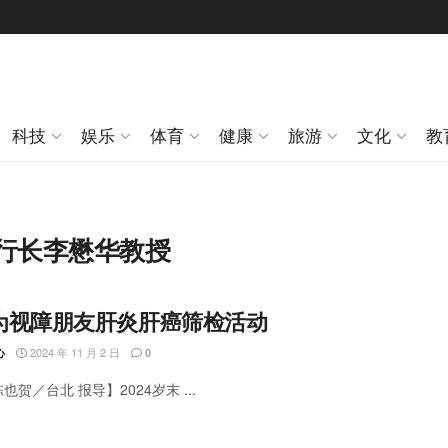
科技
娱乐
体育
健康
旅游
文化
教
行长李懋华教授
为视障朋友肝炎肝癌筛检活动
2024 年 11 月 2 日
心
0
也贺／台北 报导】2024岁末 ...