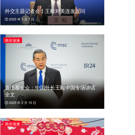
外交主题记者会丨王毅对美连发五问
2025 年 3 月 7 日
两岸港澳
直击慕安会：中国外长王毅中国专场讲话
全文
2025 年 2 月 15 日
两岸港澳