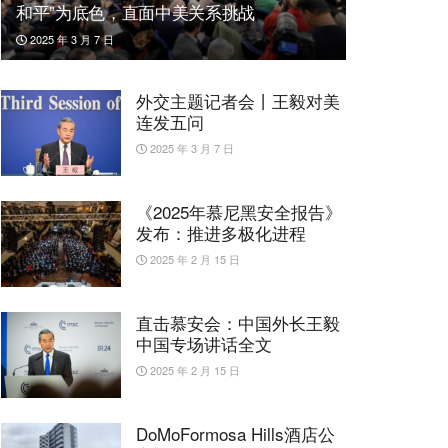
和平”为底色，直面中美关系挑战
2025 年 3 月 7 日
外交主题记者会丨王毅对美
连发五问
2025 年 3 月 7 日
《2025年慕尼黑安全报告》
发布：推进多极化进程
2025 年 2 月 15 日
直击慕安会：中国外长王毅
中国专场讲话全文
2025 年 2 月 15 日
DoMoFormosa Hills酒店公