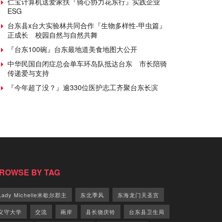
仁宝计算机送爱家扶『骑心协力花东行』实践企业
ESG
台东县x台大实验林共同合作『生物多样性-甲虫篇』
正成长 校园自然与自然共舞
『台东100碗』台东最地道美食地图大公开
中华民国自闭症总会单车环岛队抵达台东 市长陪骑
传递爱与支持
『今年超了没？』逾330位医护志工齐聚台东长滨
ROWSE BY TAG
Lady Michelle米歇尔郡主
东北季风
东海龙门天圣宫
义守大学
交流
兩岸
县长饶庆铃
台东县卫生局