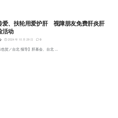
传爱、扶轮用爱护肝 视障朋友免费肝炎肝
检活动
2024 年 10 月 29 日
心
0
陈也贺／台北 报导】肝基会、台北 ...