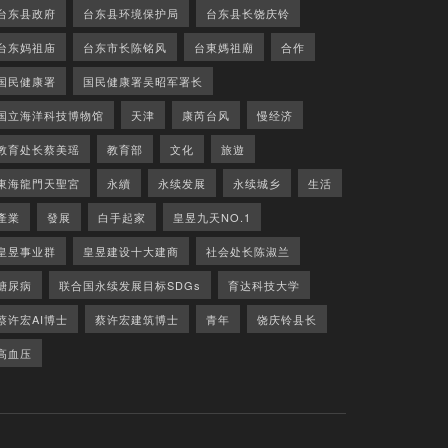
台东县政府
台东县环境保护局
台东县长饶庆铃
台东妈祖庙
台东市长陈铭风
台東媽祖廟
合作
国民健康署
国民健康署吴昭军署长
国立海洋科技博物馆
天津
康芮台风
慢经济
教育处长蔡美瑶
教育部
文化
旅遊
東海龍門天聖宮
永續
永续发展
永续城乡
生活
產業
發展
白手起家
皇昱九天NO.1
皇昱事业群
皇昱建设十大建商
社会处长陈淑兰
糖尿病
联合国永续发展目标SDGs
育达科技大学
蔡许宏AI博士
蔡许宏建筑博士
青年
饶庆铃县长
高血压