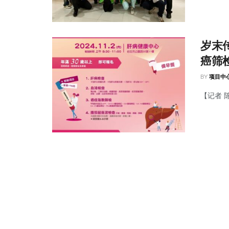
岁末
癌筛
BY
项目中
【记者 