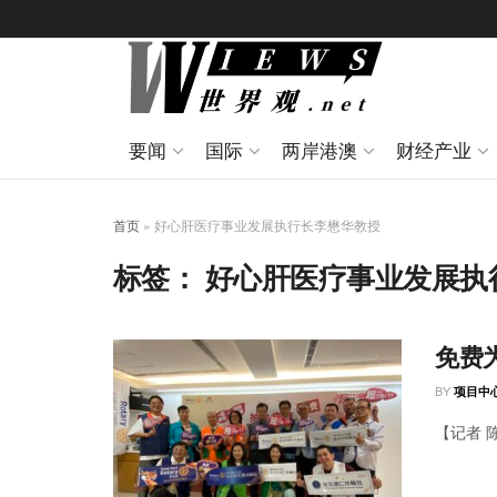
要闻
国际
两岸港澳
财经产业
首页
»
好心肝医疗事业发展执行长李懋华教授
标签：
好心肝医疗事业发展执
免费
BY
项目中
【记者 陈