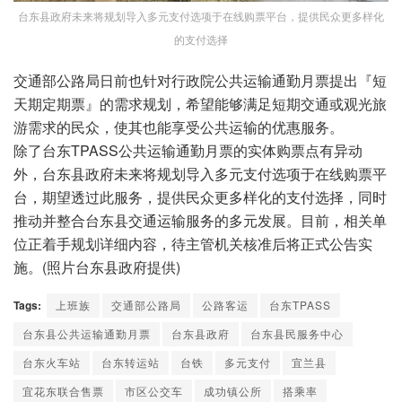
台东县政府未来将规划导入多元支付选项于在线购票平台，提供民众更多样化
的支付选择
交通部公路局日前也针对行政院公共运输通勤月票提出『短
天期定期票』的需求规划，希望能够满足短期交通或观光旅
游需求的民众，使其也能享受公共运输的优惠服务。
除了台东TPASS公共运输通勤月票的实体购票点有异动
外，台东县政府未来将规划导入多元支付选项于在线购票平
台，期望透过此服务，提供民众更多样化的支付选择，同时
推动并整合台东县交通运输服务的多元发展。目前，相关单
位正着手规划详细内容，待主管机关核准后将正式公告实
施。(照片台东县政府提供)
Tags:
上班族
交通部公路局
公路客运
台东TPASS
台东县公共运输通勤月票
台东县政府
台东县民服务中心
台东火车站
台东转运站
台铁
多元支付
宜兰县
宜花东联合售票
市区公交车
成功镇公所
搭乘率