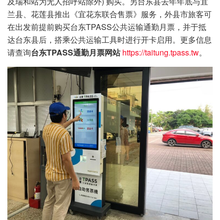
及瑞和站为无人招呼站除外) 购买。另台东县去年年底与宜
兰县、花莲县推出《宜花东联合售票》服务，外县市旅客可
在出发前提前购买台东TPASS公共运输通勤月票，并于抵
达台东县后，搭乘公共运输工具时进行开卡启用。更多信息
请查询
台东TPASS通勤月票网站
https://taitung.tpass.tw
。