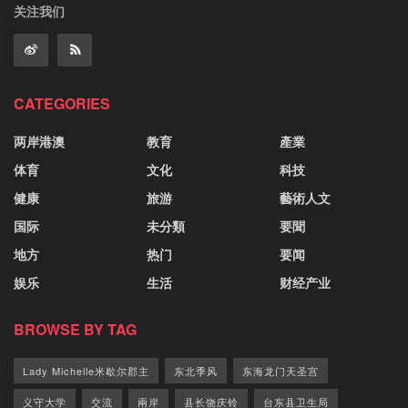
关注我们
CATEGORIES
两岸港澳
教育
產業
体育
文化
科技
健康
旅游
藝術人文
国际
未分類
要聞
地方
热门
要闻
娱乐
生活
财经产业
BROWSE BY TAG
Lady Michelle米歇尔郡主
东北季风
东海龙门天圣宫
义守大学
交流
兩岸
县长饶庆铃
台东县卫生局