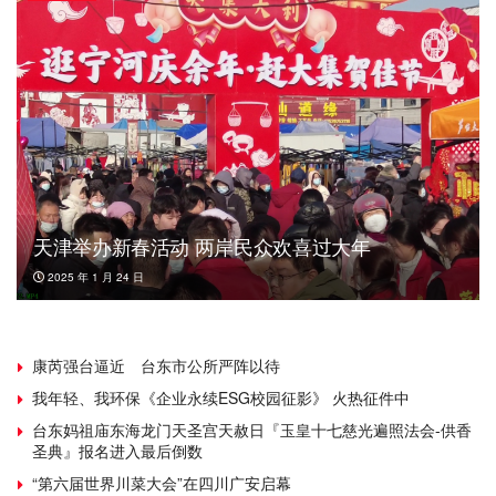
天津举办新春活动 两岸民众欢喜过大年
2025 年 1 月 24 日
康芮强台逼近 台东市公所严阵以待
我年轻、我环保《企业永续ESG校园征影》 火热征件中
台东妈祖庙东海龙门天圣宫天赦日『玉皇十七慈光遍照法会-供香
圣典』报名进入最后倒数
“第六届世界川菜大会”在四川广安启幕