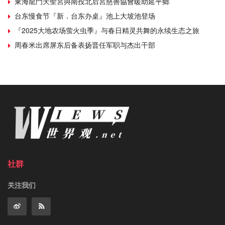
東海龍門天聖宮與南投北后宮慈善協會暖助延平鄉
台东慢食节『新．台东办桌』池上大坡池登场
『2025大地农场萤火虫季』与春日精灵共舞的永续生态之旅
周春米出席屏东后备表扬晋任军职与杰出干部
社群
关注我们