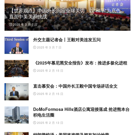
【世界观点】中国外长回应全球关切：以”和平”为底色，
直面中美关系挑战
2025 年 3 月 7 日
外交主题记者会丨王毅对美连发五问
2025 年 3 月 7 日
《2025年慕尼黑安全报告》发布：推进多极化进程
2025 年 2 月 15 日
直击慕安会：中国外长王毅中国专场讲话全文
2025 年 2 月 15 日
DoMoFormosa Hills酒店公寓迎接落成 抢进熊本台
积电生活圈
2025 年 2 月 13 日
特朗普惊语：美国将接管及拥有加沙地带