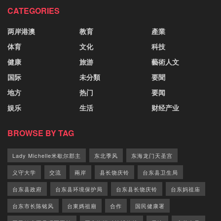
CATEGORIES
两岸港澳
教育
產業
体育
文化
科技
健康
旅游
藝術人文
国际
未分類
要聞
地方
热门
要闻
娱乐
生活
财经产业
BROWSE BY TAG
Lady Michelle米歇尔郡主
东北季风
东海龙门天圣宫
义守大学
交流
兩岸
县长饶庆铃
台东县卫生局
台东县政府
台东县环境保护局
台东县长饶庆铃
台东妈祖庙
台东市长陈铭风
台東媽祖廟
合作
国民健康署