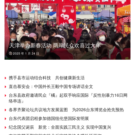
天津举办新春活动 两岸民众欢喜过大年
2025 年 1 月 24 日
携手县市运动结合科技 共创健康新生活
直击慕安会：中国外长王毅中国专场讲话全文
台东县政府邀请民众『橘』起双手响应国际『反性别暴力16日网
络串连』
各界齐聚论坛共议地方发展蓝图 为2026台东博览会抢先预热
台东代表团启程参加德国纽伦堡国际发明展
纪念国父诞辰 新党：全面实践三民主义 实现中国复兴