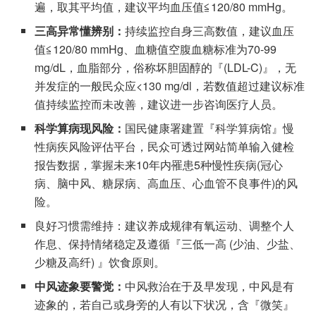
遍，取其平均值，建议平均血压值≦120/80 mmHg。
三高异常懂辨别：
持续监控自身三高数值，建议血压
值≦120/80 mmHg、血糖值空腹血糖标准为70-99
mg/dL，血脂部分，俗称坏胆固醇的『(LDL-C)』，无
并发症的一般民众应<130 mg/dl，若数值超过建议标准
值持续监控而未改善，建议进一步咨询医疗人员。
科学算病现风险：
国民健康署建置『科学算病馆』慢
性病疾风险评估平台，民众可透过网站简单输入健检
报告数据，掌握未来10年内罹患5种慢性疾病(冠心
病、脑中风、糖尿病、高血压、心血管不良事件)的风
险。
良好习惯需维持：建议养成规律有氧运动、调整个人
作息、保持情绪稳定及遵循『三低一高 (少油、少盐、
少糖及高纤) 』饮食原则。
中风迹象要警觉：
中风救治在于及早发现，中风是有
迹象的，若自己或身旁的人有以下状况，含『微笑』