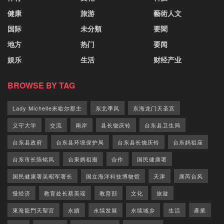
健康
旅游
藝術人文
国际
未分類
要聞
地方
热门
要闻
娱乐
生活
财经产业
BROWSE BY TAG
Lady Michelle米歇尔郡主
东北季风
东海龙门天圣宫
义守大学
交流
兩岸
县长饶庆铃
台东县卫生局
台东县政府
台东县环境保护局
台东县长饶庆铃
台东妈祖庙
台东市长陈铭风
台東媽祖廟
合作
国民健康署
国民健康署吴昭军署长
国立海洋科技博物馆
天津
康芮台风
慢经济
教育处长蔡美瑶
教育部
文化
旅遊
東海龍門天聖宮
永續
永续发展
永续城乡
生活
產業