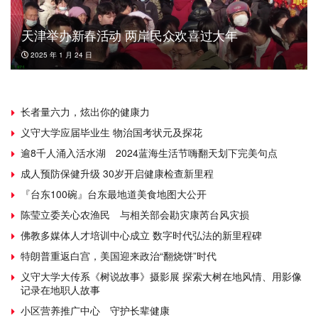
天津举办新春活动 两岸民众欢喜过大年
2025 年 1 月 24 日
长者量六力，炫出你的健康力
义守大学应届毕业生 物治国考状元及探花
逾8千人涌入活水湖 2024蓝海生活节嗨翻天划下完美句点
成人预防保健升级 30岁开启健康检查新里程
『台东100碗』台东最地道美食地图大公开
陈莹立委关心农渔民 与相关部会勘灾康芮台风灾损
佛教多媒体人才培训中心成立 数字时代弘法的新里程碑
特朗普重返白宫，美国迎来政治“翻烧饼”时代
义守大学大传系《树说故事》摄影展 探索大树在地风情、用影像
记录在地职人故事
小区营养推广中心 守护长辈健康