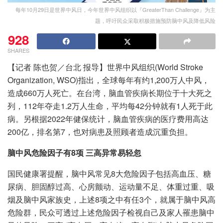
每年10月29日是世界中风日，今年世界中风组织以『GreaterThan Challenge』为主
题，呼吁民众采取积极措施预防脑中风及降低风险
928
SHARES
【记者 陈也贺／台北 报导】世界中风组织(World Stroke
Organization, WSO)指出，全球每年有约1,200万人中风，
造成660万人死亡。在台湾，脑血管疾病长期位于十大死之
列，112年夺走1.2万人生命，平均每42分钟就有1人死于此
病。另根据2022年健保统计，脑血管疾病的医疗费用高达
200亿，排名第7，也对病患及照顾者造成沉重负担。
脑中风危险因子有
8
项
三高异常易轻忽
国民健康署提醒，脑中风常见8大危险因子包括高血压、糖
尿病、胆固醇过高、心房颤动、运动量不足、体重过重、吸
烟及脑中风家族史，上述8项之中有任3个，就属于脑中风高
危险群，民众可透过上述危险因子检视自己及家人罹患脑中