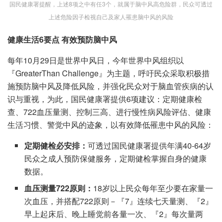
国民健康署提醒，上述8项之中有任3个，就属于脑中风高危险群，民众可透过
上述危险因子检视自己及家人罹患脑中风的风险
健康生活
6
要点
有效预防脑中风
每年10月29日是世界中风日，今年世界中风组织以
『GreaterThan Challenge』为主题，呼吁民众采取积极措
施预防脑中风及降低风险，并强化民众对于脑血管疾病的认
识与重视，为此，国民健康署提供6项建议：定期健康检
查、722血压量测、控制三高、进行慢性病风险评估、健康
生活习惯、警觉中风的迹象，以有效降低罹患中风的风险：
定期健检必安排：
可透过国民健康署提供年满40-64岁
民众之成人预防保健服务，定期健检掌握自身的健康
数据。
血压测量722原则：
18岁以上民众每年至少要在家量一
次血压，并搭配722原则－『7』连续七天量测、『2』
早上起床后、晚上睡觉前各量一次、『2』每次量两