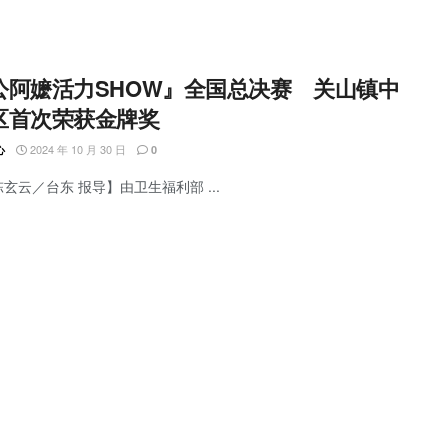
公阿嬷活力SHOW』全国总决赛 关山镇中
区首次荣获金牌奖
2024 年 10 月 30 日
心
0
陈玄云／台东 报导】由卫生福利部 ...