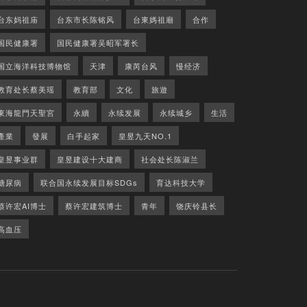
台东妈祖庙
台东市长陈铭风
台東媽祖廟
合作
国民健康署
国民健康署吴昭军署长
国立海洋科技博物馆
天津
康芮台风
慢经济
教育处长蔡美瑶
教育部
文化
旅遊
東海龍門天聖宮
永續
永续发展
永续城乡
生活
產業
發展
白手起家
皇昱九天NO.1
皇昱事业群
皇昱建设十大建商
社会处长陈淑兰
糖尿病
联合国永续发展目标SDGs
育达科技大学
蔡许宏AI博士
蔡许宏建筑博士
青年
饶庆铃县长
高血压