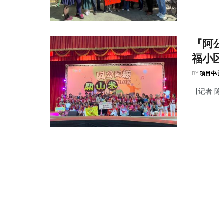
『阿
福小
BY
项目中
【记者 