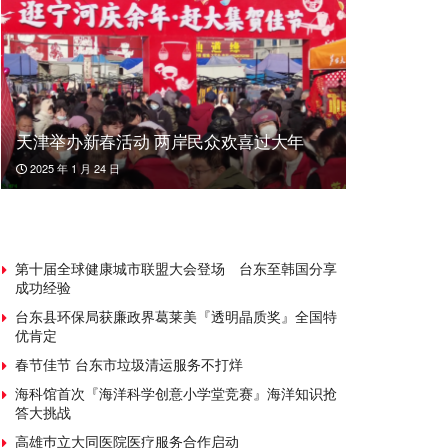
天津举办新春活动 两岸民众欢喜过大年
2025 年 1 月 24 日
第十届全球健康城市联盟大会登场 台东至韩国分享
成功经验
台东县环保局获廉政界葛莱美『透明晶质奖』全国特
优肯定
春节佳节 台东市垃圾清运服务不打烊
海科馆首次『海洋科学创意小学堂竞赛』海洋知识抢
答大挑战
高雄巿立大同医院医疗服务合作启动