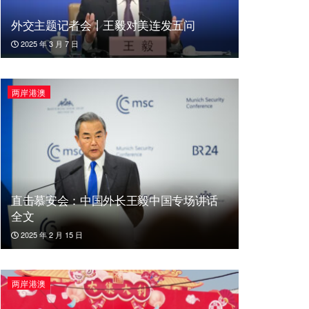
外交主题记者会丨王毅对美连发五问
2025 年 3 月 7 日
两岸港澳
直击慕安会：中国外长王毅中国专场讲话
全文
2025 年 2 月 15 日
两岸港澳