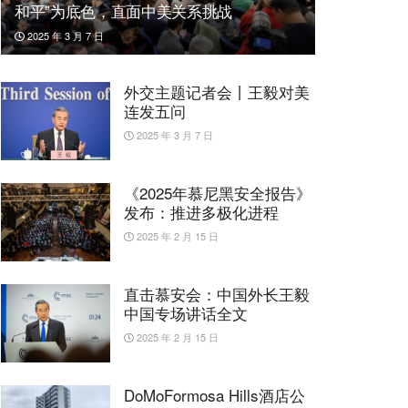
和平”为底色，直面中美关系挑战
2025 年 3 月 7 日
外交主题记者会丨王毅对美
连发五问
2025 年 3 月 7 日
《2025年慕尼黑安全报告》
发布：推进多极化进程
2025 年 2 月 15 日
直击慕安会：中国外长王毅
中国专场讲话全文
2025 年 2 月 15 日
DoMoFormosa Hills酒店公