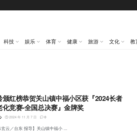
科技
娱乐
体育
健康
旅游
文化
教
铃颁红榜恭贺关山镇中福小区获『2024长者
老化竞赛-全国总决赛』金牌奖
2024 年 11 月 7 日
心
0
陈玄云／台东 报导】关山镇中福小 ...