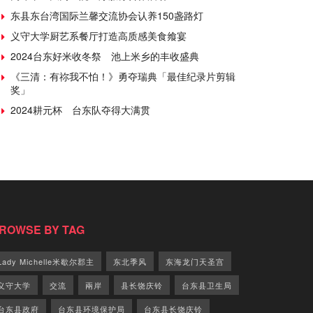
东县东台湾国际兰馨交流协会认养150盏路灯
义守大学厨艺系餐厅打造高质感美食飨宴
2024台东好米收冬祭 池上米乡的丰收盛典
《三清：有祢我不怕！》勇夺瑞典「最佳纪录片剪辑
奖」
2024耕元杯 台东队夺得大满贯
ROWSE BY TAG
Lady Michelle米歇尔郡主
东北季风
东海龙门天圣宫
义守大学
交流
兩岸
县长饶庆铃
台东县卫生局
台东县政府
台东县环境保护局
台东县长饶庆铃