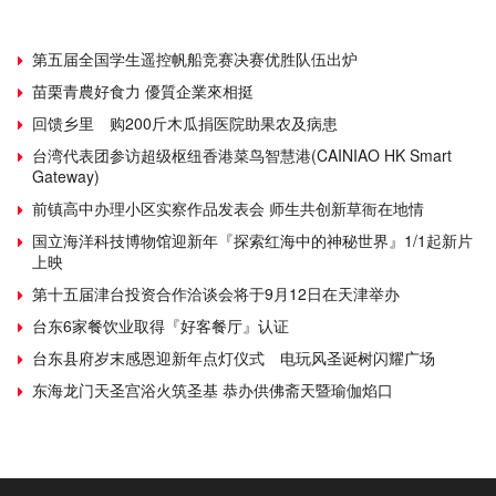
第五届全国学生遥控帆船竞赛决赛优胜队伍出炉
苗栗青農好食力 優質企業來相挺
回馈乡里 购200斤木瓜捐医院助果农及病患
台湾代表团参访超级枢纽香港菜鸟智慧港(CAINIAO HK Smart
Gateway)
前镇高中办理小区实察作品发表会 师生共创新草衙在地情
国立海洋科技博物馆迎新年『探索红海中的神秘世界』1/1起新片
上映
第十五届津台投资合作洽谈会将于9月12日在天津举办
台东6家餐饮业取得『好客餐厅』认证
台东县府岁末感恩迎新年点灯仪式 电玩风圣诞树闪耀广场
东海龙门天圣宫浴火筑圣基 恭办供佛斋天暨瑜伽焰口