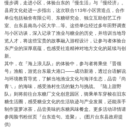
慢步调，走进小区，体验台东的『慢生活』与『慢经济』。
县府文化处进一步指出，这次联合113年小区营造点，合作
单位包括袖舍有限公司、东糖研究会、独立互助创艺工作
室、台东县南岛小区大学…等。这些单位经过多年田野调查
与小区访谈，深入记录了渔业与糖业的历史，并培训当地导
览人才，将这些宝贵的故事融入游程设计，让参与者体验台
东产业的深厚底蕴，也感受社造精神对地方文化的延续与创
新。
其中，在『海上浪儿队』的体验中，参与者将乘坐『晋领
号』渔船，游览台东最大港口——成功新港，透过台语解说
与环境教育导览，了解当地渔业文化与海洋生态，品尝『尚
青ㄟ』的海味，感受渔村生活的魅力与挑战。『陆上甜野
队』则将前往台东糖厂文化创意园区，骑乘单车穿梭在旧东
糖生活圈，感受糖业文化的生活轨迹与产业发展，还能亲手
制作菠萝冰茶，品尝美味的东糖风味餐盒。更多活动详情请
参阅脸书粉丝页『台东造句。造聚』。(图片台东县政府提
供)