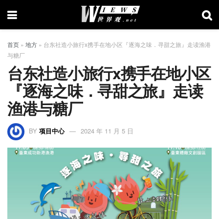
首页
»
地方
»
台东社造小旅行x携手在地小区『逐海之味．寻甜之旅』走读渔港
与糖厂
台东社造小旅行x携手在地小区
『逐海之味．寻甜之旅』走读
渔港与糖厂
BY
项目中心
2024 年 11 月 5 日