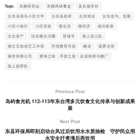
Tags:
东糖研究会
东糖风味餐盒
县长饶庆铃
台东县南岛小区大学
台东县政府
台东渔业
台东造句。造聚
小区小旅行
小区营造
慢生活
慢经济
成功新港
文化资产
旧东糖生活圈
晋领号
海上浪儿队
独立互助创艺工作室
环境教育导览
糖业
菠萝冰茶
袖舍有限公司
逐海之味．寻甜之旅：走读渔港与糖厂
陆上甜野队
Previous Post
岛屿食光机 112-113年东台湾多元饮食文化传承与创新成果
展
Next Post
东县环保局即刻启动台风过后饮用水水质抽检 守护民众用
水安全吁煮沸后再饮用