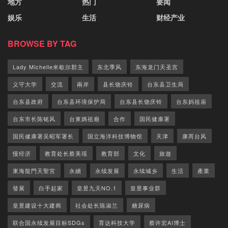
地方
热门
要闻
娱乐
生活
财经产业
BROWSE BY TAG
Lady Michelle米歇尔郡主
东北季风
东海龙门天圣宫
义守大学
交流
兩岸
县长饶庆铃
台东县卫生局
台东县政府
台东县环境保护局
台东县长饶庆铃
台东妈祖庙
台东市长陈铭风
台東媽祖廟
合作
国民健康署
国民健康署吴昭军署长
国立海洋科技博物馆
天津
康芮台风
慢经济
教育处长蔡美瑶
教育部
文化
旅遊
東海龍門天聖宮
永續
永续发展
永续城乡
生活
產業
發展
白手起家
皇昱九天NO.1
皇昱事业群
皇昱建设十大建商
社会处长陈淑兰
糖尿病
联合国永续发展目标SDGs
育达科技大学
蔡许宏AI博士