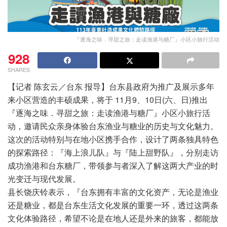
『逐海之味．寻甜之旅：走读渔港与糖厂』小区小旅行活动
928
SHARES
【记者 陈玄云／台东 报导】台东县政府为推广及展示多年
来小区营造的丰硕成果，将于 11月9、10日(六、日)推出
『逐海之味．寻甜之旅：走读渔港与糖厂』小区小旅行活
动，邀请民众亲身体验台东渔业与糖业的历史与文化魅力。
这次的活动特别与在地小区携手合作，设计了两条独具特色
的探索路径：『海上浪儿队』与『陆上甜野队』，分别走访
成功渔港和台东糖厂，带领参与者深入了解这两大产业的时
光变迁与现代发展。
县长饶庆铃表示，『台东拥有丰富的文化资产，无论是渔业
还是糖业，都是台东生活文化发展的重要一环，透过这两条
文化体验路径，希望不论是在地人还是外来的旅客，都能放