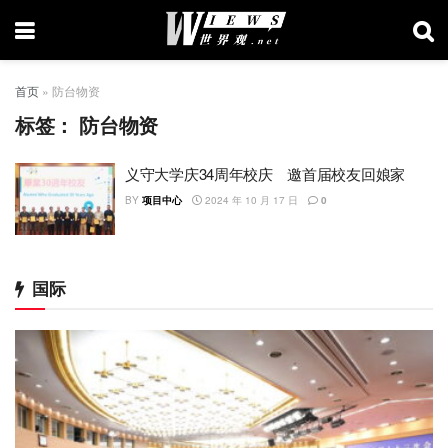
首页
»
防台物资
标签：
防台物资
义守大学庆34周年校庆 邀首届校友回娘家
BY
项目中心
2024 年 10 月 17 日
0
国际