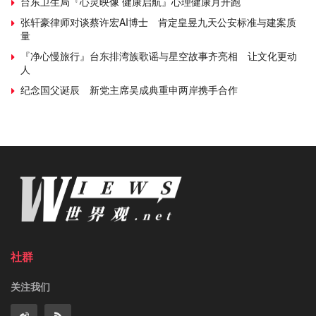
台东卫生局『心灵映像 健康启航』心理健康月开跑
张轩豪律师对谈蔡许宏AI博士 肯定皇昱九天公安标准与建案质
量
『净心慢旅行』台东排湾族歌谣与星空故事齐亮相 让文化更动
人
纪念国父诞辰 新党主席吴成典重申两岸携手合作
社群
关注我们