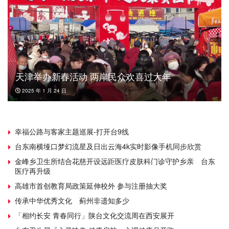
天津举办新春活动 两岸民众欢喜过大年
2025 年 1 月 24 日
幸福公路与客家主题巡展-打开台9线
台东南横垭口梦幻流星及日出云海4k实时影像手机同步欣赏
金峰乡卫生所结合花慈开设远距医疗皮肤科门诊守护乡亲 台东
医疗再升级
高雄市首创教育局政策延伸校外 参与注册抽大奖
传承中华优秀文化 蓟州非遗知多少
「相约长安 青春同行」陕台文化交流周在西安展开