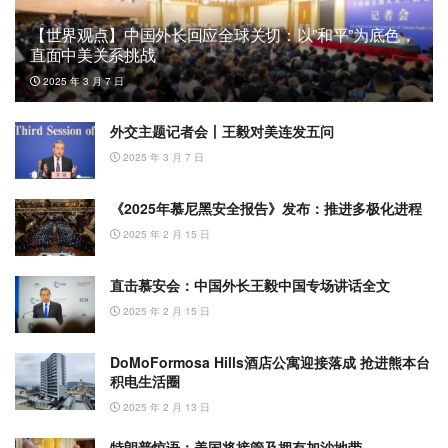
【世界观点】中国外长回应全球关切：以”和平”为底色，
直面中美关系挑战
2025 年 3 月 7 日
外交主题记者会丨王毅对美连发五问
2025 年 3 月 7 日
《2025年慕尼黑安全报告》发布：推进多极化进程
2025 年 2 月 15 日
直击慕安会：中国外长王毅中国专场讲话全文
2025 年 2 月 15 日
DoMoFormosa Hills酒店公寓迎接落成 抢进熊本台
积电生活圈
2025 年 2 月 13 日
特朗普惊语：美国将接管及拥有加沙地带