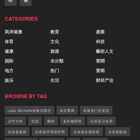
CATEGORIES
两岸港澳
教育
產業
体育
文化
科技
健康
旅游
藝術人文
国际
未分類
要聞
地方
热门
要闻
娱乐
生活
财经产业
BROWSE BY TAG
Lady Michelle米歇尔郡主
东北季风
东海龙门天圣宫
义守大学
交流
兩岸
县长饶庆铃
台东县卫生局
台东县政府
台东县环境保护局
台东县长饶庆铃
台东妈祖庙