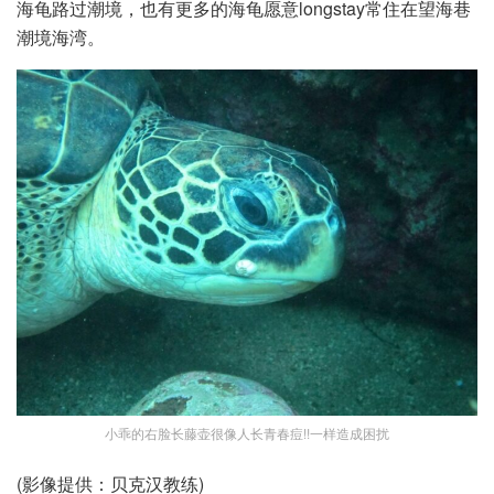
海龟路过潮境，也有更多的海龟愿意longstay常住在望海巷
潮境海湾。
小乖的右脸长藤壶很像人长青春痘!!一样造成困扰
(影像提供：贝克汉教练)