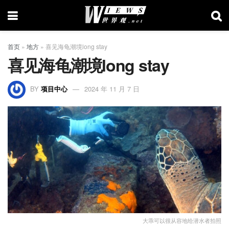
首页
»
地方
»
喜见海龟潮境long stay
喜见海龟潮境long stay
BY
项目中心
2024 年 11 月 7 日
大乖可以很从容地给潜水者拍照