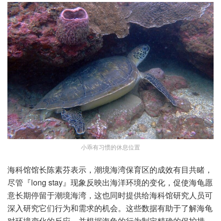
小乖有习惯的休息位置
海科馆馆长陈素芬表示，潮境海湾保育区的成效有目共睹，
尽管『long stay』现象反映出海洋环境的变化，促使海龟愿
意长期停留于潮境海湾，这也同时提供给海科馆研究人员可
深入研究它们行为和需求的机会。这些数据有助于了解海龟
对环境变化的反应，并根据海龟的行为制定精确的保护措