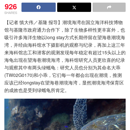
926
SHARES
【记者 慎大伟／基隆 报导】潮境海湾在国立海洋科技博物
馆与基隆市政府通力合作下，除了生物多样性更丰富外，也
吸引许多海洋生物以long stay方式长期停留在望海巷潮境海
湾，并经由海科馆水下摄影机的观察与纪录，再加上这三年
来海科馆志工和潜客的观测发现每年稳定有超过15头以上的
海龟出现在望海巷潮境海湾，海科馆研究人员更欣喜的纪录
与观察其中有两头绿蠵龟：研究人员也分别为其命名大乖
(TW02G0170)和小乖，它们每一年都会出现在潮境，推测
应该已经longstay在望海巷潮境海湾，显然潮境海湾保育区
的成效也是受到绿蠵龟所肯定。