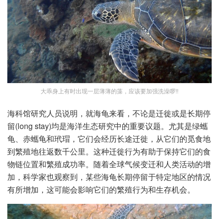
大乖身上有时出现一层薄薄的藻，应该要加强洗澡啰!!
海科馆研究人员说明，就海龟来看，不论是迁徙或是长期停
留(long stay)均是海洋生态研究中的重要议题。尤其是绿蠵
龟、赤蠵龟和玳瑁，它们会经历长途迁徙，从它们的觅食地
到繁殖地往返数千公里。这种迁徙行为有助于保持它们的食
物链位置和繁殖成功率。随着全球气候变迁和人类活动的增
加，科学家也观察到，某些海龟长期停留于特定地区的情况
有所增加，这可能会影响它们的繁殖行为和生存机会。