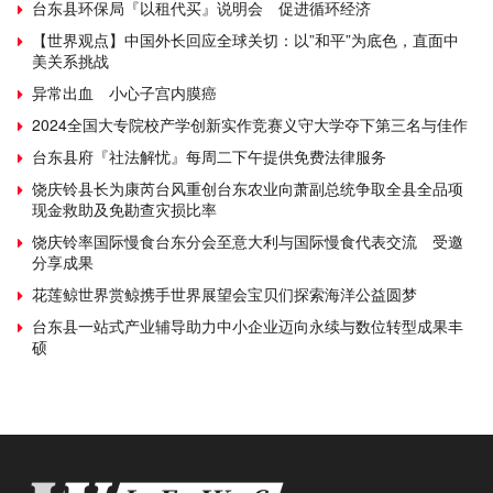
台东县环保局『以租代买』说明会 促进循环经济
【世界观点】中国外长回应全球关切：以”和平”为底色，直面中
美关系挑战
异常出血 小心子宫内膜癌
2024全国大专院校产学创新实作竞赛义守大学夺下第三名与佳作
台东县府『社法解忧』每周二下午提供免费法律服务
饶庆铃县长为康芮台风重创台东农业向萧副总统争取全县全品项
现金救助及免勘查灾损比率
饶庆铃率国际慢食台东分会至意大利与国际慢食代表交流 受邀
分享成果
花莲鲸世界赏鲸携手世界展望会宝贝们探索海洋公益圆梦
台东县一站式产业辅导助力中小企业迈向永续与数位转型成果丰
硕