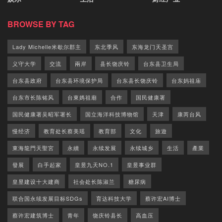
BROWSE BY TAG
Lady Michelle米歇尔郡主
东北季风
东海龙门天圣宫
义守大学
交流
兩岸
县长饶庆铃
台东县卫生局
台东县政府
台东县环境保护局
台东县长饶庆铃
台东妈祖庙
台东市长陈铭风
台東媽祖廟
合作
国民健康署
国民健康署吴昭军署长
国立海洋科技博物馆
天津
康芮台风
慢经济
教育处长蔡美瑶
教育部
文化
旅遊
東海龍門天聖宮
永續
永续发展
永续城乡
生活
產業
發展
白手起家
皇昱九天NO.1
皇昱事业群
皇昱建设十大建商
社会处长陈淑兰
糖尿病
联合国永续发展目标SDGs
育达科技大学
蔡许宏AI博士
蔡许宏建筑博士
青年
饶庆铃县长
高血压