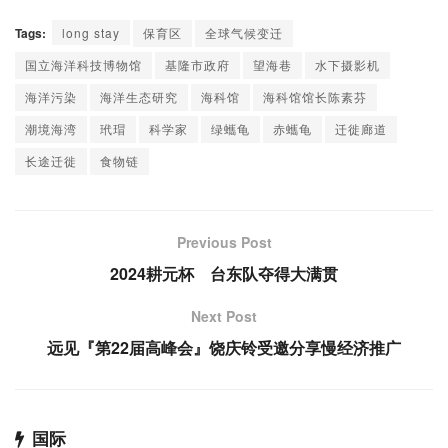
Tags:
long stay
保育区
全球气候变迁
国立海洋科技博物馆
基隆市政府
望海巷
水下摄影机
海洋污染
海洋生态研究
海科馆
海科馆馆长陈素芬
潮境海湾
玳瑁
科学家
绿蠵龟
赤蠵龟
迁徙廊道
长途迁徙
食物链
Previous Post
2024耕元杯 台东队夺得大满贯
Next Post
远见『第22届高峰会』饶庆铃受邀分享慢经济推广
国际