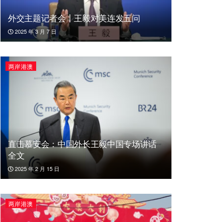
外交主题记者会丨王毅对美连发五问
2025 年 3 月 7 日
两岸港澳
直击慕安会：中国外长王毅中国专场讲话
全文
2025 年 2 月 15 日
两岸港澳