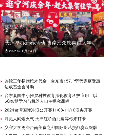
天津举办新春活动 两岸民众欢喜过大年
2025 年 1 月 24 日
连续三年捐赠棺木代金 台东市157户弱势家庭受惠
达成基金会补助
台东县国中小推展科技教育深化教育科技应用 以
5G智慧学习与机器人自主探究课程
2024台湾国际冲浪公开赛11/08-11/16浪尖开赛
寻觅人间烟火气 天津红桥西北角等你来打卡
义守大学勇夺台南美食之都国际厨艺挑战赛双银牌