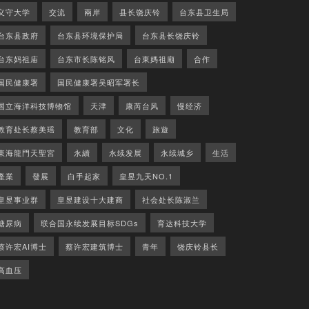
义守大学
交流
兩岸
县长饶庆铃
台东县卫生局
台东县政府
台东县环境保护局
台东县长饶庆铃
台东妈祖庙
台东市长陈铭风
台東媽祖廟
合作
国民健康署
国民健康署吴昭军署长
国立海洋科技博物馆
天津
康芮台风
慢经济
教育处长蔡美瑶
教育部
文化
旅遊
東海龍門天聖宮
永續
永续发展
永续城乡
生活
產業
發展
白手起家
皇昱九天NO.1
皇昱事业群
皇昱建设十大建商
社会处长陈淑兰
糖尿病
联合国永续发展目标SDGs
育达科技大学
蔡许宏AI博士
蔡许宏建筑博士
青年
饶庆铃县长
高血压