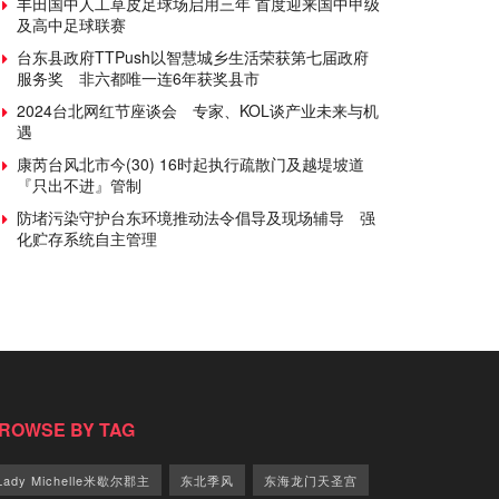
丰田国中人工草皮足球场启用三年 首度迎来国中甲级
及高中足球联赛
台东县政府TTPush以智慧城乡生活荣获第七届政府
服务奖 非六都唯一连6年获奖县市
2024台北网红节座谈会 专家、KOL谈产业未来与机
遇
康芮台风北市今(30) 16时起执行疏散门及越堤坡道
『只出不进』管制
防堵污染守护台东环境推动法令倡导及现场辅导 强
化贮存系统自主管理
ROWSE BY TAG
Lady Michelle米歇尔郡主
东北季风
东海龙门天圣宫