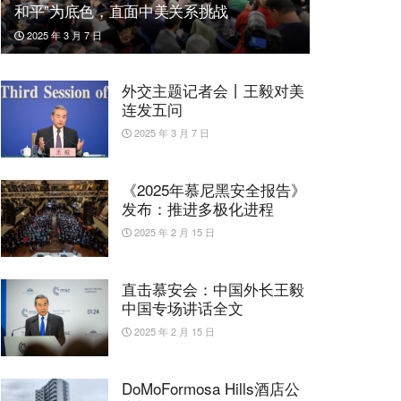
和平”为底色，直面中美关系挑战
2025 年 3 月 7 日
外交主题记者会丨王毅对美
连发五问
2025 年 3 月 7 日
《2025年慕尼黑安全报告》
发布：推进多极化进程
2025 年 2 月 15 日
直击慕安会：中国外长王毅
中国专场讲话全文
2025 年 2 月 15 日
DoMoFormosa Hills酒店公