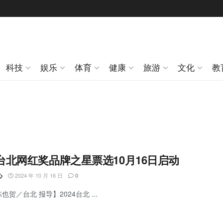
科技
娱乐
体育
健康
旅游
文化
教
4台北网红奖品牌之星票选10月16日启动
2024 年 10 月 16 日
心
0
也贺／台北 报导】2024台北 ...