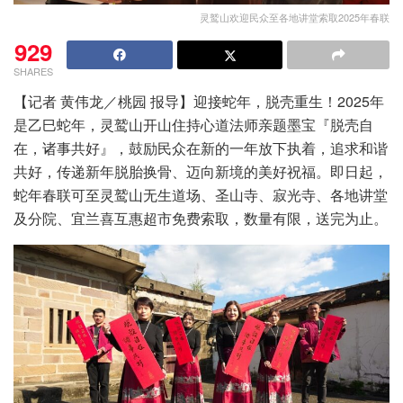
灵鹫山欢迎民众至各地讲堂索取2025年春联
929
SHARES
【记者 黄伟龙／桃园 报导】迎接蛇年，脱壳重生！2025年
是乙巳蛇年，灵鹫山开山住持心道法师亲题墨宝『脱壳自
在，诸事共好』，鼓励民众在新的一年放下执着，追求和谐
共好，传递新年脱胎换骨、迈向新境的美好祝福。即日起，
蛇年春联可至灵鹫山无生道场、圣山寺、寂光寺、各地讲堂
及分院、宜兰喜互惠超市免费索取，数量有限，送完为止。