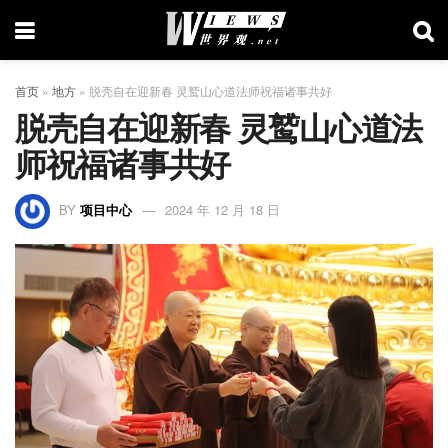
首页
»
地方
»
脱壳自在迎新春 灵鹫山心道法师祝福诸事共好
脱壳自在迎新春 灵鹫山心道法
师祝福诸事共好
BY
项目中心
2024 年 12 月 18 日