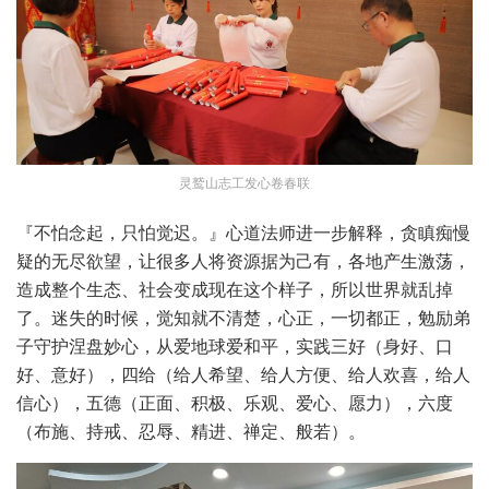
灵鹫山志工发心卷春联
『不怕念起，只怕觉迟。』心道法师进一步解释，贪瞋痴慢
疑的无尽欲望，让很多人将资源据为己有，各地产生激荡，
造成整个生态、社会变成现在这个样子，所以世界就乱掉
了。迷失的时候，觉知就不清楚，心正，一切都正，勉励弟
子守护涅盘妙心，从爱地球爱和平，实践三好（身好、口
好、意好），四给（给人希望、给人方便、给人欢喜，给人
信心），五德（正面、积极、乐观、爱心、愿力），六度
（布施、持戒、忍辱、精进、禅定、般若）。