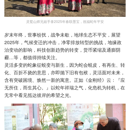
灵鹫山师兄姐手拿2025年春联墨宝，祝福蛇年平安
岁末年终，世事纷扰，战争未歇，地球生态不平安，展望
2025年，气候变迁的冲击，净零排放转型的挑战，地缘政
治变动的影响，科技创新趋势的转变，货币紧缩及通膨阴
霾…等，都值得持续关注。
灵活多变的蛇象征蜕变与新生，因为蛇会蜕皮，有再生、转
化、百折不挠的意思，亦即抛下旧有包袱，灵活面对未来，
含有突破困境、焕然一新的寓意。正如《金刚经》云：『应
无所住，而生其心。』以蛇年祥瑞之气，化危机为转机，在
无常中看见抵达彼岸的希望之光。