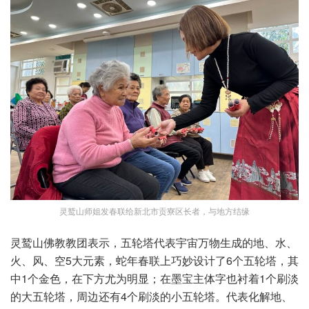
灵鹫山师姐发春联给新北市贡寮区长者，与地方结缘
灵鹫山佛教教团表示，五轮塔代表宇宙万物生成的地、水、
火、风、空5大元素，蛇年春联上巧妙设计了6个五轮塔，其
中1个金色，在下方尤为明显；在墨宝主体字也衬着1个刷淡
的大五轮塔，周边还有4个刷淡的小五轮塔。代表化解地、