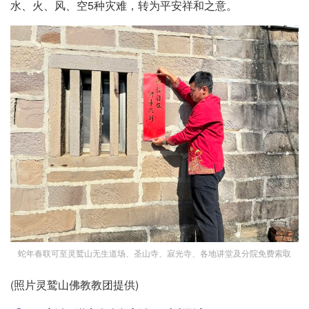
水、火、风、空5种灾难，转为平安祥和之意。
蛇年春联可至灵鹫山无生道场、圣山寺、寂光寺、各地讲堂及分院免费索取
(照片灵鹫山佛教教团提供)