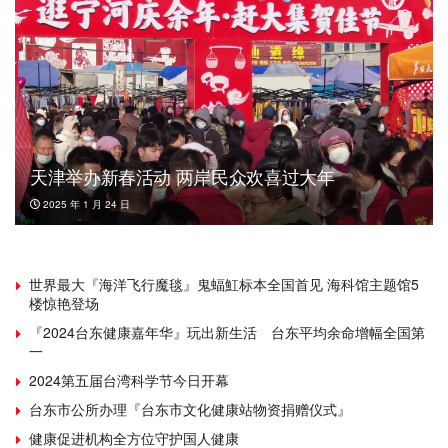
天津举办新春活动 两岸民众欢喜过大年
2025 年 1 月 24 日
世界最大『海洋飞行魔毯』鬼蝠魟标本全国首见 海科馆主题馆5
楼惊艳登场
『2024台东健康嘉年华』玩出新生活 台东平均余命增幅全国第
一
2024第五届台湾科学节今日开幕
台东市公所办理『台东市文化健康站物资捐赠仪式』
健康促进机构全方位守护国人健康