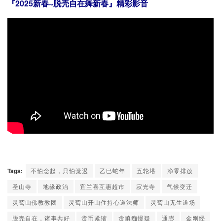
『2025新春~脱壳自在舞新春』精彩影音
Tags:
不怕念起，只怕觉迟
乙巳蛇年
五轮塔
净零排放
圣山寺
地缘政治
宜兰喜互惠超市
寂光寺
气候变迁
灵鹫山佛教教团
灵鹫山开山住持心道法师
灵鹫山无生道场
脱壳自在，诸事共好
货币紧缩
贪瞋痴慢疑
通膨
金刚经