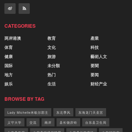
CATEGORIES
两岸港澳
教育
產業
体育
文化
科技
健康
旅游
藝術人文
国际
未分類
要聞
地方
热门
要闻
娱乐
生活
财经产业
BROWSE BY TAG
Lady Michelle米歇尔郡主
东北季风
东海龙门天圣宫
义守大学
交流
兩岸
县长饶庆铃
台东县卫生局