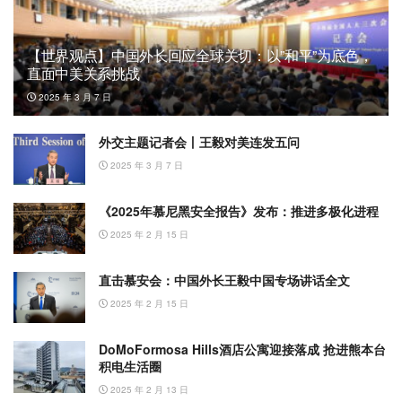
【世界观点】中国外长回应全球关切：以”和平”为底色，
直面中美关系挑战
2025 年 3 月 7 日
外交主题记者会丨王毅对美连发五问
2025 年 3 月 7 日
《2025年慕尼黑安全报告》发布：推进多极化进程
2025 年 2 月 15 日
直击慕安会：中国外长王毅中国专场讲话全文
2025 年 2 月 15 日
DoMoFormosa Hills酒店公寓迎接落成 抢进熊本台
积电生活圈
2025 年 2 月 13 日