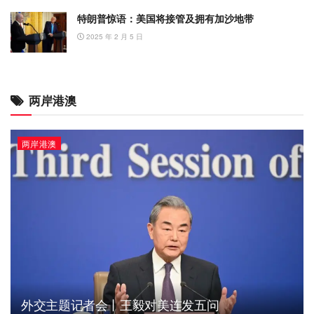
特朗普惊语：美国将接管及拥有加沙地带
2025 年 2 月 5 日
两岸港澳
两岸港澳
外交主题记者会丨王毅对美连发五问