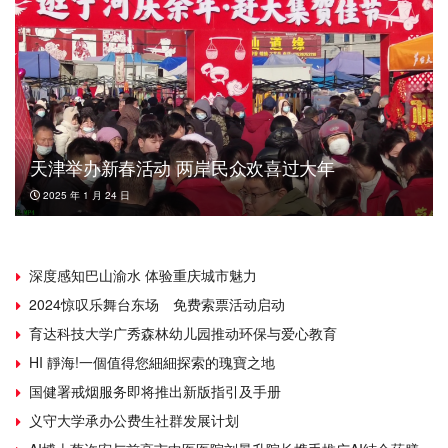
天津举办新春活动 两岸民众欢喜过大年
2025 年 1 月 24 日
深度感知巴山渝水 体验重庆城市魅力
2024惊叹乐舞台东场 免费索票活动启动
育达科技大学广秀森林幼儿园推动环保与爱心教育
HI 靜海!一個值得您細細探索的瑰寶之地
国健署戒烟服务即将推出新版指引及手册
义守大学承办公费生社群发展计划