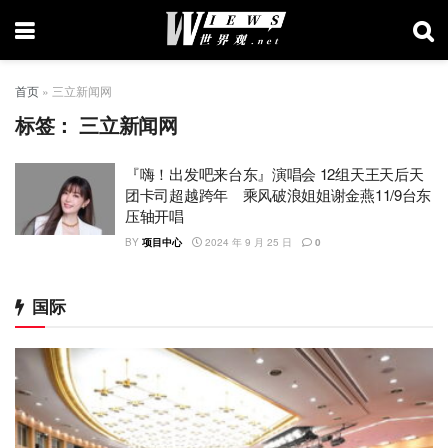
首页
»
三立新闻网
标签：
三立新闻网
『嗨！出发吧来台东』演唱会 12组天王天后天
团卡司超越跨年 乘风破浪姐姐谢金燕11/9台东
压轴开唱
BY
项目中心
2024 年 9 月 25 日
0
国际