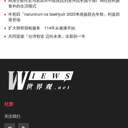
AI博士蔡许宏与前高市中医医院刘景升院长携手推广AI结合药膳
食补的生活模式
年初四『naruniruni na tawlriyulr 2025卑南族联合年祭』利嘉部
落登场
扩大肺癌筛检服务 114年从健康开始
共同迎接『台湾智造 迈向未来』全新的一年
社群
关注我们