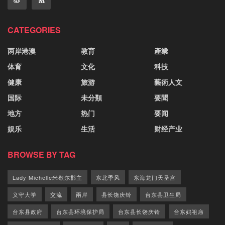
CATEGORIES
两岸港澳
教育
產業
体育
文化
科技
健康
旅游
藝術人文
国际
未分類
要聞
地方
热门
要闻
娱乐
生活
财经产业
BROWSE BY TAG
Lady Michelle米歇尔郡主
东北季风
东海龙门天圣宫
义守大学
交流
兩岸
县长饶庆铃
台东县卫生局
台东县政府
台东县环境保护局
台东县长饶庆铃
台东妈祖庙