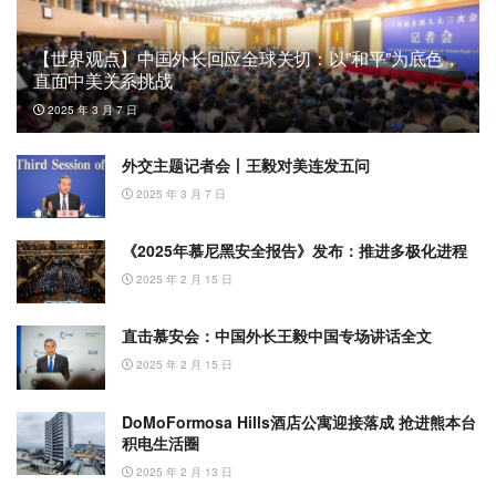
【世界观点】中国外长回应全球关切：以”和平”为底色，
直面中美关系挑战
2025 年 3 月 7 日
外交主题记者会丨王毅对美连发五问
2025 年 3 月 7 日
《2025年慕尼黑安全报告》发布：推进多极化进程
2025 年 2 月 15 日
直击慕安会：中国外长王毅中国专场讲话全文
2025 年 2 月 15 日
DoMoFormosa Hills酒店公寓迎接落成 抢进熊本台
积电生活圈
2025 年 2 月 13 日