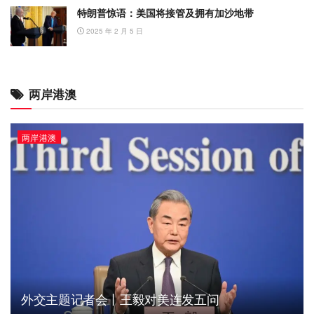
特朗普惊语：美国将接管及拥有加沙地带
2025 年 2 月 5 日
两岸港澳
两岸港澳
外交主题记者会丨王毅对美连发五问