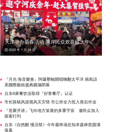
天津举办新春活动 两岸民众欢喜过大年
2025 年 1 月 24 日
『月光‧海音樂會』阿爆壓軸開唱嗨翻太平洋 南島語
系國際藝術盛典圓滿閉幕
台东6家餐饮业取得『好客餐厅』认证
市长陈铭风巡视风灾灾情 市公所全力投入善后作业
『造聚开讲』飞向地方策展的多重宇宙 邀民众加入
探索行列
台东《自然醒·慢活祭》今年最终场在知本森林愈圆满
落幕