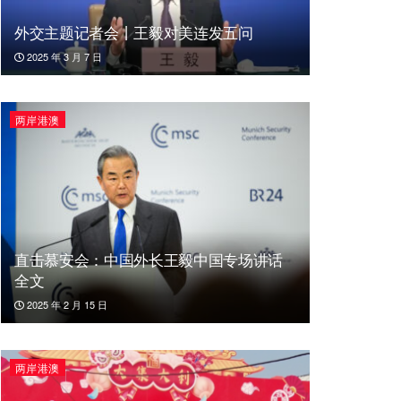
外交主题记者会丨王毅对美连发五问
2025 年 3 月 7 日
两岸港澳
直击慕安会：中国外长王毅中国专场讲话
全文
2025 年 2 月 15 日
两岸港澳