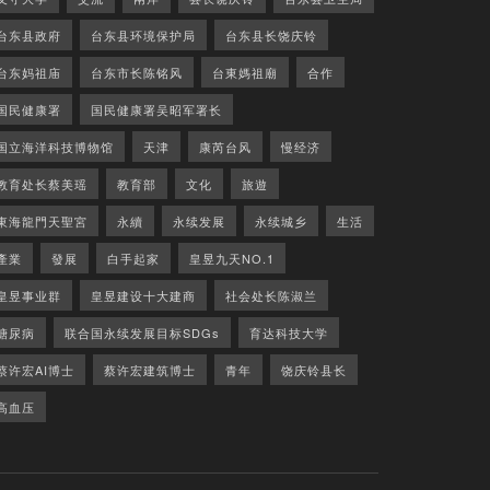
台东县政府
台东县环境保护局
台东县长饶庆铃
台东妈祖庙
台东市长陈铭风
台東媽祖廟
合作
国民健康署
国民健康署吴昭军署长
国立海洋科技博物馆
天津
康芮台风
慢经济
教育处长蔡美瑶
教育部
文化
旅遊
東海龍門天聖宮
永續
永续发展
永续城乡
生活
產業
發展
白手起家
皇昱九天NO.1
皇昱事业群
皇昱建设十大建商
社会处长陈淑兰
糖尿病
联合国永续发展目标SDGs
育达科技大学
蔡许宏AI博士
蔡许宏建筑博士
青年
饶庆铃县长
高血压