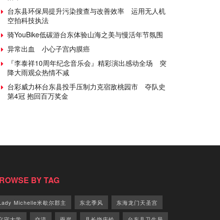
台东县环保局提升污染搜查与改善效率 运用无人机
空拍科技执法
骑YouBike低碳游台东体验山海之美与慢活年节氛围
异常出血 小心子宫内膜癌
『李泰祥10周年纪念音乐会』精彩演出感动全场 突
降大雨观众热情不减
台彩威力杯台东县投手压制力克宿敌桃园市 夺队史
第4冠 抱回百万奖金
ROWSE BY TAG
Lady Michelle米歇尔郡主
东北季风
东海龙门天圣宫
义守大学
交流
兩岸
县长饶庆铃
台东县卫生局