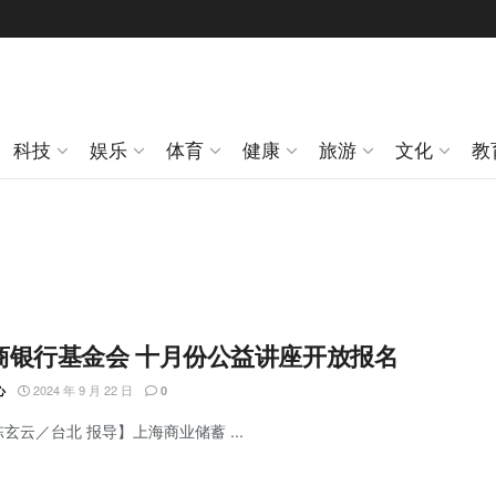
科技
娱乐
体育
健康
旅游
文化
教
商银行基金会 十月份公益讲座开放报名
2024 年 9 月 22 日
心
0
陈玄云／台北 报导】上海商业储蓄 ...