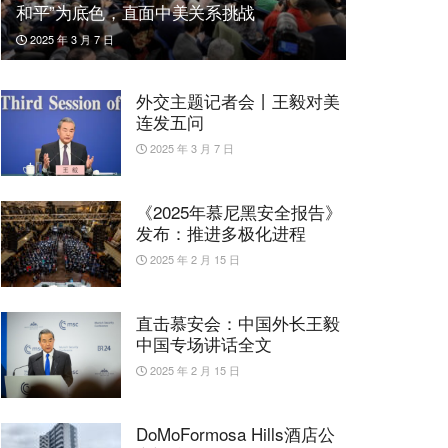
和平”为底色，直面中美关系挑战
2025 年 3 月 7 日
外交主题记者会丨王毅对美
连发五问
2025 年 3 月 7 日
《2025年慕尼黑安全报告》
发布：推进多极化进程
2025 年 2 月 15 日
直击慕安会：中国外长王毅
中国专场讲话全文
2025 年 2 月 15 日
DoMoFormosa Hills酒店公