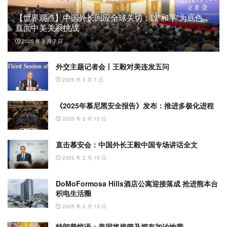
【世界观点】中国外长回应全球关切：以”和平”为底色，
直面中美关系挑战
2025 年 3 月 7 日
外交主题记者会丨王毅对美连发五问
2025 年 3 月 7 日
《2025年慕尼黑安全报告》发布：推进多极化进程
2025 年 2 月 15 日
直击慕安会：中国外长王毅中国专场讲话全文
2025 年 2 月 15 日
DoMoFormosa Hills酒店公寓迎接落成 抢进熊本台
积电生活圈
2025 年 2 月 13 日
特朗普惊语：美国将接管及拥有加沙地带