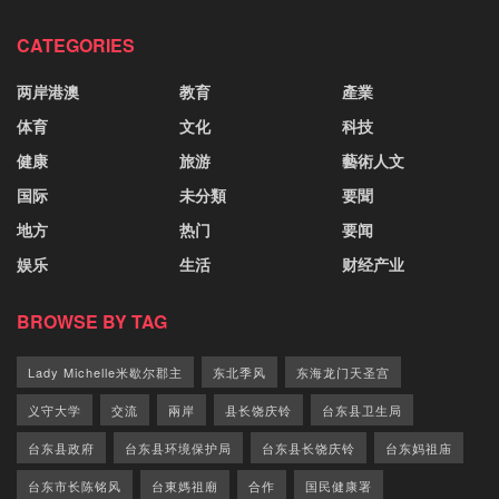
CATEGORIES
两岸港澳
教育
產業
体育
文化
科技
健康
旅游
藝術人文
国际
未分類
要聞
地方
热门
要闻
娱乐
生活
财经产业
BROWSE BY TAG
Lady Michelle米歇尔郡主
东北季风
东海龙门天圣宫
义守大学
交流
兩岸
县长饶庆铃
台东县卫生局
台东县政府
台东县环境保护局
台东县长饶庆铃
台东妈祖庙
台东市长陈铭风
台東媽祖廟
合作
国民健康署