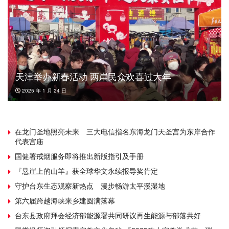
天津举办新春活动 两岸民众欢喜过大年
2025 年 1 月 24 日
在龙门圣地照亮未来 三大电信指名东海龙门天圣宫为东岸合作
代表宫庙
国健署戒烟服务即将推出新版指引及手册
『悬崖上的山羊』获全球华文永续报导奖肯定
守护台东生态观察新热点 漫步畅游太平溪湿地
第六届跨越海峡来乡建圆满落幕
台东县政府拜会经济部能源署共同研议再生能源与部落共好