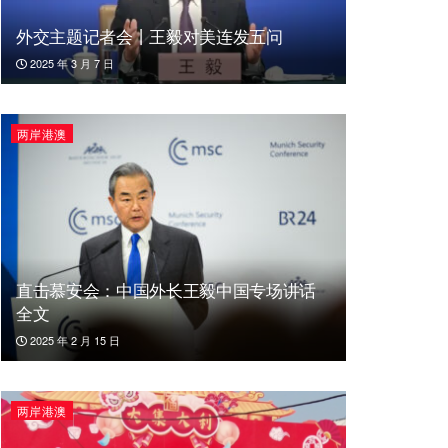
外交主题记者会丨王毅对美连发五问
2025 年 3 月 7 日
两岸港澳
直击慕安会：中国外长王毅中国专场讲话
全文
2025 年 2 月 15 日
两岸港澳