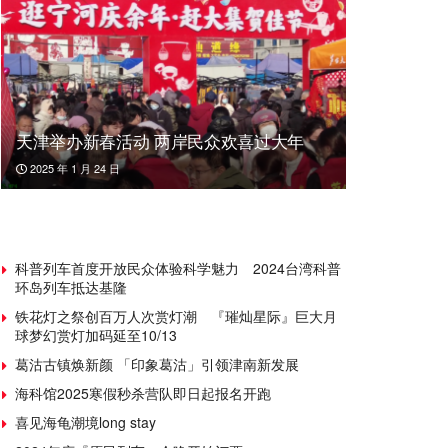
天津举办新春活动 两岸民众欢喜过大年
2025 年 1 月 24 日
科普列车首度开放民众体验科学魅力 2024台湾科普
环岛列车抵达基隆
铁花灯之祭创百万人次赏灯潮 『璀灿星际』巨大月
球梦幻赏灯加码延至10/13
葛沽古镇焕新颜 「印象葛沽」引领津南新发展
海科馆2025寒假秒杀营队即日起报名开跑
喜见海龟潮境long stay