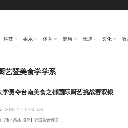
科技
娱乐
体育
健康
旅游
文化
教
厨艺暨美食学学系
大学勇夺台南美食之都国际厨艺挑战赛双银
2024 年 11 月 4 日
心
0
何书玮／高雄 报导】韩国美食料理 ...