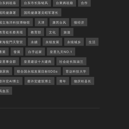
台东妈祖庙
台东市长陈铭风
台東媽祖廟
合作
国民健康署
国民健康署吴昭军署长
国立海洋科技博物馆
天津
康芮台风
慢经济
教育处长蔡美瑶
教育部
文化
旅遊
東海龍門天聖宮
永續
永续发展
永续城乡
生活
產業
發展
白手起家
皇昱九天NO.1
皇昱事业群
皇昱建设十大建商
社会处长陈淑兰
糖尿病
联合国永续发展目标SDGs
育达科技大学
蔡许宏AI博士
蔡许宏建筑博士
青年
饶庆铃县长
高血压