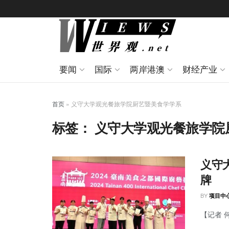
要闻
国际
两岸港澳
财经产业
首页
»
义守大学观光餐旅学院厨艺暨美食学学系
标签：
义守大学观光餐旅学院
义守
牌
BY
项目中
【记者 