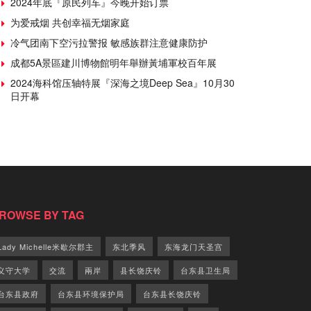
2024年底『原民列车』今晚开始订票
为爱戒烟 共创幸福无烟家庭
冷气团南下空污拉警报 敏感族群注意健康防护
成都5A景區建川博物館明年舉辦黃埔軍校百年展
2024海科馆压轴特展『深海之境Deep Sea』10月30
日开幕
ROWSE BY TAG
Lady Michelle米歇尔郡主
东北季风
东海龙门天圣宫
义守大学
交流
兩岸
县长饶庆铃
台东县卫生局
台东县政府
台东县环境保护局
台东县长饶庆铃