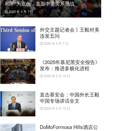
和平”为底色，直面中美关系挑战
2025 年 3 月 7 日
外交主题记者会丨王毅对美
连发五问
2025 年 3 月 7 日
《2025年慕尼黑安全报告》
发布：推进多极化进程
2025 年 2 月 15 日
直击慕安会：中国外长王毅
中国专场讲话全文
2025 年 2 月 15 日
DoMoFormosa Hills酒店公