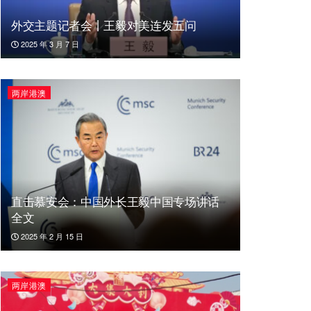
外交主题记者会丨王毅对美连发五问
2025 年 3 月 7 日
两岸港澳
直击慕安会：中国外长王毅中国专场讲话
全文
2025 年 2 月 15 日
两岸港澳