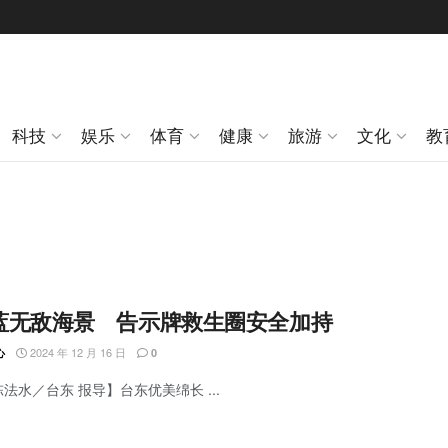
科技
娱乐
体育
健康
旅游
文化
教
蓝无敌海景 告示牌救生圈安全加持
2024 年 12 月 16 日
心
0
陈法水／台东 报导】台东优美绵长 ...