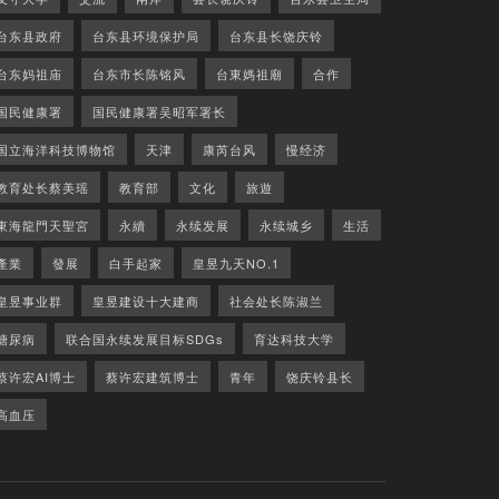
台东县政府
台东县环境保护局
台东县长饶庆铃
台东妈祖庙
台东市长陈铭风
台東媽祖廟
合作
国民健康署
国民健康署吴昭军署长
国立海洋科技博物馆
天津
康芮台风
慢经济
教育处长蔡美瑶
教育部
文化
旅遊
東海龍門天聖宮
永續
永续发展
永续城乡
生活
產業
發展
白手起家
皇昱九天NO.1
皇昱事业群
皇昱建设十大建商
社会处长陈淑兰
糖尿病
联合国永续发展目标SDGs
育达科技大学
蔡许宏AI博士
蔡许宏建筑博士
青年
饶庆铃县长
高血压