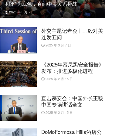
和平”为底色，直面中美关系挑战
2025 年 3 月 7 日
外交主题记者会丨王毅对美
连发五问
2025 年 3 月 7 日
《2025年慕尼黑安全报告》
发布：推进多极化进程
2025 年 2 月 15 日
直击慕安会：中国外长王毅
中国专场讲话全文
2025 年 2 月 15 日
DoMoFormosa Hills酒店公