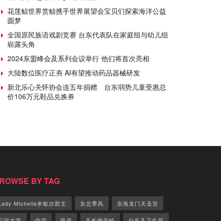
花莲鲸世界赏鲸携手世界展望会宝贝们探索海洋公益
圆梦
全国原民族语戏剧竞赛 台东代表队在家庭组与幼儿组
崭露头角
2024东盟峰会及系列会议举行 他们将首次亮相
大陆数位医疗正夯 AI有望推动药品器械研发
新北乐心关怀协会连五年捐赠 台东弱势儿童受惠总
价106万元鞋品兑换券
ROWSE BY TAG
Lady Michelle米歇尔郡主
东北季风
东海龙门天圣宫
义守大学
交流
兩岸
县长饶庆铃
台东县卫生局