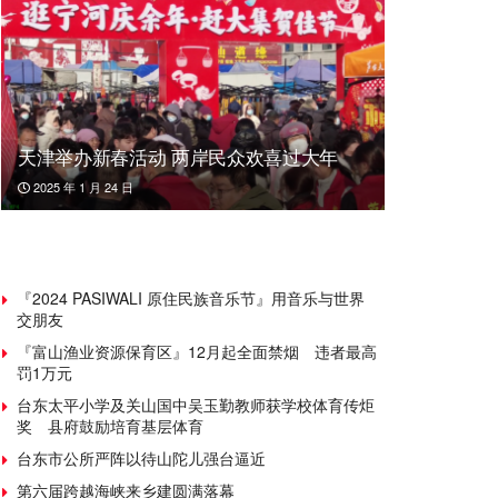
天津举办新春活动 两岸民众欢喜过大年
2025 年 1 月 24 日
『2024 PASIWALI 原住民族音乐节』用音乐与世界
交朋友
『富山渔业资源保育区』12月起全面禁烟 违者最高
罚1万元
台东太平小学及关山国中吴玉勤教师获学校体育传炬
奖 县府鼓励培育基层体育
台东市公所严阵以待山陀儿强台逼近
第六届跨越海峡来乡建圆满落幕