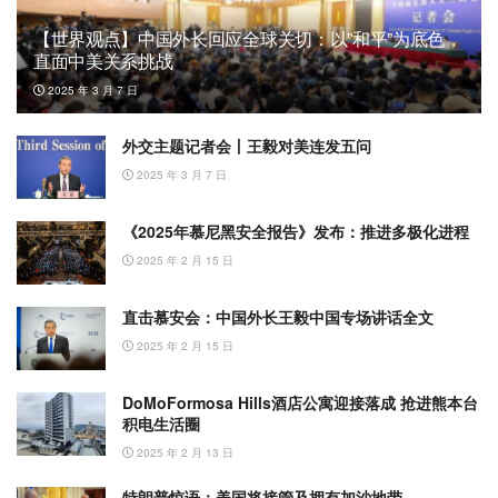
【世界观点】中国外长回应全球关切：以”和平”为底色，
直面中美关系挑战
2025 年 3 月 7 日
外交主题记者会丨王毅对美连发五问
2025 年 3 月 7 日
《2025年慕尼黑安全报告》发布：推进多极化进程
2025 年 2 月 15 日
直击慕安会：中国外长王毅中国专场讲话全文
2025 年 2 月 15 日
DoMoFormosa Hills酒店公寓迎接落成 抢进熊本台
积电生活圈
2025 年 2 月 13 日
特朗普惊语：美国将接管及拥有加沙地带