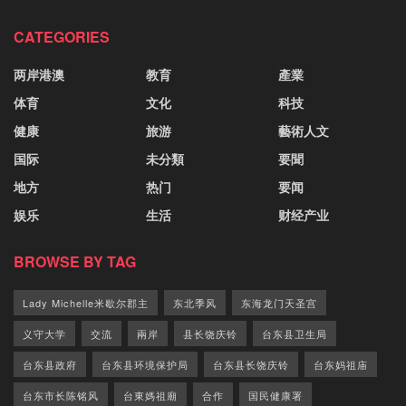
CATEGORIES
两岸港澳
教育
產業
体育
文化
科技
健康
旅游
藝術人文
国际
未分類
要聞
地方
热门
要闻
娱乐
生活
财经产业
BROWSE BY TAG
Lady Michelle米歇尔郡主
东北季风
东海龙门天圣宫
义守大学
交流
兩岸
县长饶庆铃
台东县卫生局
台东县政府
台东县环境保护局
台东县长饶庆铃
台东妈祖庙
台东市长陈铭风
台東媽祖廟
合作
国民健康署