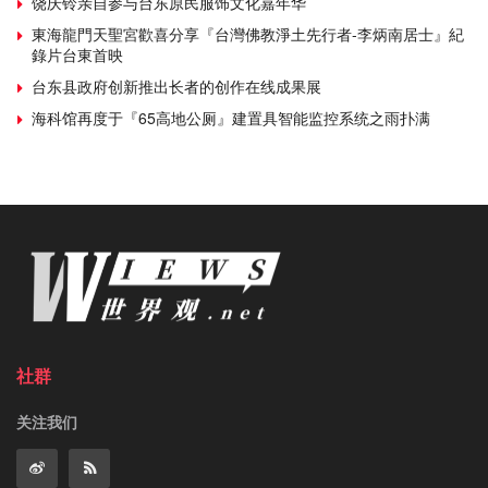
饶庆铃亲自参与台东原民服饰文化嘉年华
東海龍門天聖宮歡喜分享『台灣佛教淨土先行者-李炳南居士』紀
錄片台東首映
台东县政府创新推出长者的创作在线成果展
海科馆再度于『65高地公厕』建置具智能监控系统之雨扑满
社群
关注我们