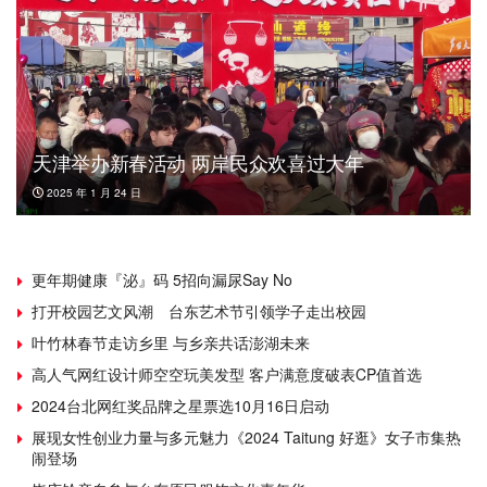
天津举办新春活动 两岸民众欢喜过大年
2025 年 1 月 24 日
更年期健康『泌』码 5招向漏尿Say No
打开校园艺文风潮 台东艺术节引领学子走出校园
叶竹林春节走访乡里 与乡亲共话澎湖未来
高人气网红设计师空空玩美发型 客户满意度破表CP值首选
2024台北网红奖品牌之星票选10月16日启动
展现女性创业力量与多元魅力《2024 Taitung 好逛》女子市集热
闹登场