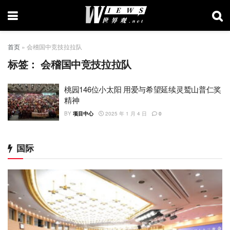
首页
»
会稽国中竞技拉拉队
标签：
会稽国中竞技拉拉队
桃园146位小太阳 用爱与希望延续灵鹫山普仁奖
精神
BY
项目中心
2025 年 1 月 4 日
0
国际