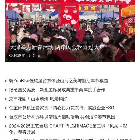
天津举办新春活动 两岸民众欢喜过大年
2025 年 1 月 24 日
骑YouBike低碳游台东体验山海之美与慢活年节氛围
纪念国父诞辰 新党主席吴成典重申两岸携手合作
京津花園！山水薊州 風景獨好
仁宝计算机送爱家扶『骑心协力花东行』实践企业ESG
台东市公所举办环境清洁周启动活动 共创洁净春节氛围
2024-2025工艺遶境 CRAFT PILGRIMAGE第三境『风采－彰
化』即将开展