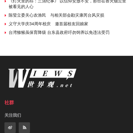
《灯火里的祢：三清纪事》 以信仰安放不安，那些在香火烟云里
被看见的人心
陈莹立委关心农渔民 与相关部会勘灾康芮台风灾损
义守大学庆34周年校庆 邀首届校友回娘家
台湾猕猴虽保育降级 台东县政府吁勿饲养以免违法受罚
社群
关注我们