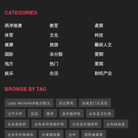
CATEGORIES
两岸港澳
教育
產業
体育
文化
科技
健康
旅游
藝術人文
国际
未分類
要聞
地方
热门
要闻
娱乐
生活
财经产业
BROWSE BY TAG
Lady Michelle米歇尔郡主
东北季风
东海龙门天圣宫
义守大学
交流
兩岸
县长饶庆铃
台东县卫生局
台东县政府
台东县环境保护局
台东县长饶庆铃
台东妈祖庙
台东市长陈铭风
台東媽祖廟
合作
国民健康署