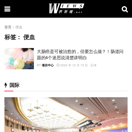
首页
»
便血
标签：
便血
大肠癌是可被治愈的，但要怎么做？！肠道问
题的4个迷思说清楚讲明白
BY
项目中心
2024 年 12 月 13 日
0
国际