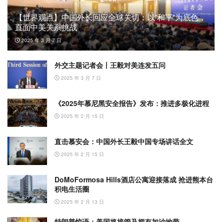
【世界观点】中国外长回应全球关切：以”和平”为底色，
直面中美关系挑战
2025 年 3 月 7 日
外交主题记者会丨王毅对美连发五问
2025 年 3 月 7 日
《2025年慕尼黑安全报告》发布：推进多极化进程
2025 年 2 月 15 日
直击慕安会：中国外长王毅中国专场讲话全文
2025 年 2 月 15 日
DoMoFormosa Hills酒店公寓迎接落成 抢进熊本台
积电生活圈
2025 年 2 月 13 日
特朗普惊语：美国将接管及拥有加沙地带