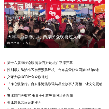
天津举办新春活动 两岸民众欢喜过大年
2025 年 1 月 24 日
第十六届海峡论坛·海峡百姓论坛在平潭开幕
性别暴力防治小区初级预防评核 台东县荣获全国第2组第2名
义守大学USR计划全数通过
『净心慢旅行』台东排湾族歌谣与星空故事齐亮相 让文化更动
人
東海龍門天聖宮 玉皇十七慈光遍照法會圓滿
天津河北區旅遊那裡去