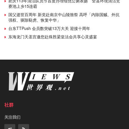
欢庆113年清洁队员节首度办理绩优公厕表扬 全县环境清洁竞
赛池上乡15连霸
国父逝世百周年 新党赴南京中山陵致祭 高呼「内除国贼、外抗
强权、驱除鞑虏、恢复中华」
台东TTPush 会员数突破13万大关 迎接十周年
东海龙门天圣宫邀您赴殊胜梁皇法会共享心灵盛宴
社群
关注我们