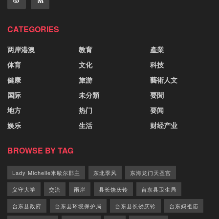
CATEGORIES
两岸港澳
教育
產業
体育
文化
科技
健康
旅游
藝術人文
国际
未分類
要聞
地方
热门
要闻
娱乐
生活
财经产业
BROWSE BY TAG
Lady Michelle米歇尔郡主
东北季风
东海龙门天圣宫
义守大学
交流
兩岸
县长饶庆铃
台东县卫生局
台东县政府
台东县环境保护局
台东县长饶庆铃
台东妈祖庙