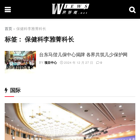
首页
»
保健科李雅菁科长
标签：
保健科李雅菁科长
台东马偕儿保中心揭牌 各界共筑儿少保护网
BY
项目中心
2024 年 12 月 27 日
0
国际