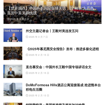
【世界观点】中国外长回应全球关切：以”和平”为底色，
直面中美关系挑战
2025 年 3 月 7 日
外交主题记者会丨王毅对美连发五问
2025 年 3 月 7 日
《2025年慕尼黑安全报告》发布：推进多极化进程
2025 年 2 月 15 日
直击慕安会：中国外长王毅中国专场讲话全文
2025 年 2 月 15 日
DoMoFormosa Hills酒店公寓迎接落成 抢进熊本台
积电生活圈
2025 年 2 月 13 日
特朗普惊语：美国将接管及拥有加沙地带