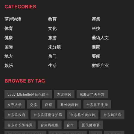
CATEGORIES
两岸港澳
教育
產業
体育
文化
科技
健康
旅游
藝術人文
国际
未分類
要聞
地方
热门
要闻
娱乐
生活
财经产业
BROWSE BY TAG
Lady Michelle米歇尔郡主
东北季风
东海龙门天圣宫
义守大学
交流
兩岸
县长饶庆铃
台东县卫生局
台东县政府
台东县环境保护局
台东县长饶庆铃
台东妈祖庙
台东市长陈铭风
台東媽祖廟
合作
国民健康署