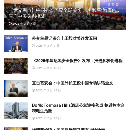
【世界观点】中国外长回应全球关切：以”和平”为底色，
直面中美关系挑战
2025 年 3 月 7 日
外交主题记者会丨王毅对美连发五问
2025 年 3 月 7 日
《2025年慕尼黑安全报告》发布：推进多极化进程
2025 年 2 月 15 日
直击慕安会：中国外长王毅中国专场讲话全文
2025 年 2 月 15 日
DoMoFormosa Hills酒店公寓迎接落成 抢进熊本台
积电生活圈
2025 年 2 月 13 日
特朗普惊语：美国将接管及拥有加沙地带