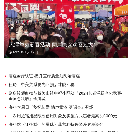
天津举办新春活动 两岸民众欢喜过大年
2025 年 1 月 24 日
癌症诊疗认证 提升医疗质量助防治癌症
社论：中美关系要先止损后才能回稳
饶庆铃颁红榜恭贺关山镇中福小区获『2024长者活跃老化竞赛-
全国总决赛』金牌奖
海科本周日『秋忆传爱 情声意浓 演唱会』登场
一次用旅宿用品限制使用对象及实施方式违者最高罚6000元
海科馆《守护我们的星球》非营利特映暨映后座谈会