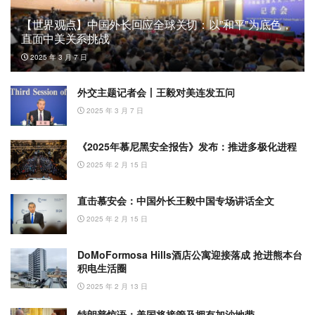
【世界观点】中国外长回应全球关切：以”和平”为底色，
直面中美关系挑战
2025 年 3 月 7 日
外交主题记者会丨王毅对美连发五问
2025 年 3 月 7 日
《2025年慕尼黑安全报告》发布：推进多极化进程
2025 年 2 月 15 日
直击慕安会：中国外长王毅中国专场讲话全文
2025 年 2 月 15 日
DoMoFormosa Hills酒店公寓迎接落成 抢进熊本台
积电生活圈
2025 年 2 月 13 日
特朗普惊语：美国将接管及拥有加沙地带