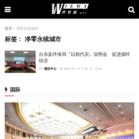
首页
»
净零永续城市
标签：
净零永续城市
台东县环保局『以租代买』说明会 促进循环
经济
BY
项目中心
2024 年 10 月 30 日
0
国际