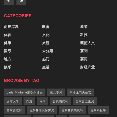
CATEGORIES
两岸港澳
教育
產業
体育
文化
科技
健康
旅游
藝術人文
国际
未分類
要聞
地方
热门
要闻
娱乐
生活
财经产业
BROWSE BY TAG
Lady Michelle米歇尔郡主
东北季风
东海龙门天圣宫
义守大学
交流
兩岸
县长饶庆铃
台东县卫生局
台东县政府
台东县环境保护局
台东县长饶庆铃
台东妈祖庙