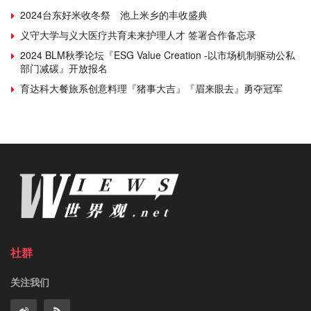
2024台东好米收冬祭 池上米乡的丰收盛典
义守大学与义大医疗共育未来护理人才 签署合作备忘录
2024 BLM秋季论坛『ESG Value Creation -以市场机制驱动公私
部门减碳』开放报名
育达科大餐旅系创意料理『猪事大吉』『眉来眼去』勇夺冠军
社群
关注我们