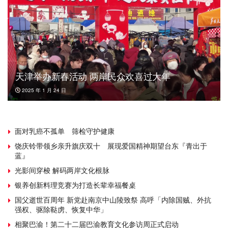
天津举办新春活动 两岸民众欢喜过大年
2025 年 1 月 24 日
面对乳癌不孤单 筛检守护健康
饶庆铃带领乡亲升旗庆双十 展现爱国精神期望台东『青出于
蓝』
光影间穿梭 解码两岸文化根脉
银养创新料理竞赛为打造长辈幸福餐桌
国父逝世百周年 新党赴南京中山陵致祭 高呼「内除国贼、外抗
强权、驱除鞑虏、恢复中华」
相聚巴渝！第二十二届巴渝教育文化参访周正式启动