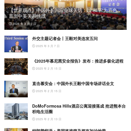
【世界观点】中国外长回应全球关切：以”和平”为底色，
直面中美关系挑战
2025 年 3 月 7 日
外交主题记者会丨王毅对美连发五问
2025 年 3 月 7 日
《2025年慕尼黑安全报告》发布：推进多极化进程
2025 年 2 月 15 日
直击慕安会：中国外长王毅中国专场讲话全文
2025 年 2 月 15 日
DoMoFormosa Hills酒店公寓迎接落成 抢进熊本台
积电生活圈
2025 年 2 月 13 日
特朗普惊语：美国将接管及拥有加沙地带