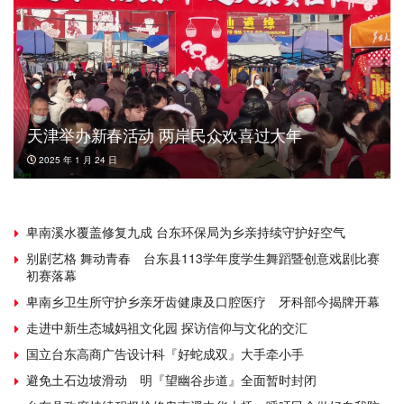
天津举办新春活动 两岸民众欢喜过大年
2025 年 1 月 24 日
卑南溪水覆盖修复九成 台东环保局为乡亲持续守护好空气
别剧艺格 舞动青春 台东县113学年度学生舞蹈暨创意戏剧比赛
初赛落幕
卑南乡卫生所守护乡亲牙齿健康及口腔医疗 牙科部今揭牌开幕
走进中新生态城妈祖文化园 探访信仰与文化的交汇
国立台东高商广告设计科『好蛇成双』大手牵小手
避免土石边坡滑动 明『望幽谷步道』全面暂时封闭