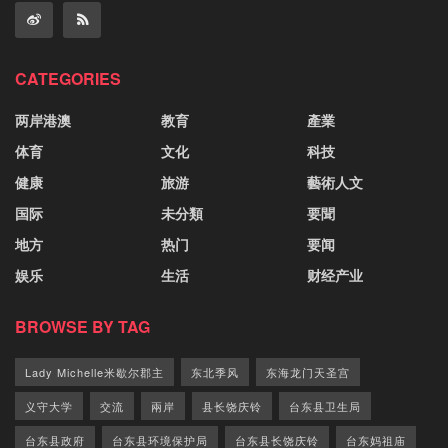
CATEGORIES
两岸港澳
教育
產業
体育
文化
科技
健康
旅游
藝術人文
国际
未分類
要聞
地方
热门
要闻
娱乐
生活
财经产业
BROWSE BY TAG
Lady Michelle米歇尔郡主
东北季风
东海龙门天圣宫
义守大学
交流
兩岸
县长饶庆铃
台东县卫生局
台东县政府
台东县环境保护局
台东县长饶庆铃
台东妈祖庙