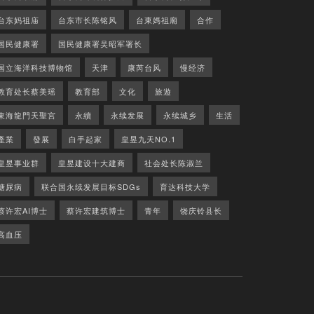
台东妈祖庙
台东市长陈铭风
台東媽祖廟
合作
国民健康署
国民健康署吴昭军署长
国立海洋科技博物馆
天津
康芮台风
慢经济
教育处长蔡美瑶
教育部
文化
旅遊
東海龍門天聖宮
永續
永续发展
永续城乡
生活
產業
發展
白手起家
皇昱九天NO.1
皇昱事业群
皇昱建设十大建商
社会处长陈淑兰
糖尿病
联合国永续发展目标SDGs
育达科技大学
蔡许宏AI博士
蔡许宏建筑博士
青年
饶庆铃县长
高血压