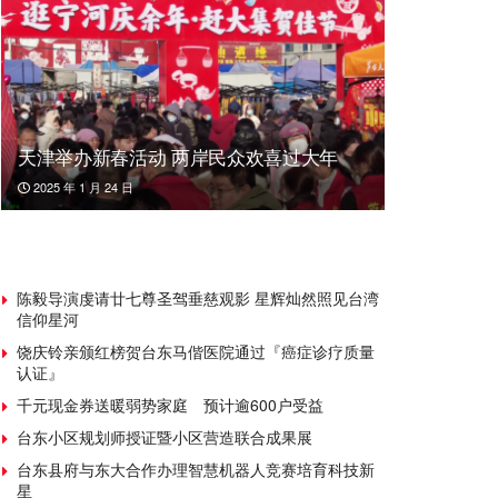
天津举办新春活动 两岸民众欢喜过大年
2025 年 1 月 24 日
陈毅导演虔请廿七尊圣驾垂慈观影 星辉灿然照见台湾
信仰星河
饶庆铃亲颁红榜贺台东马偕医院通过『癌症诊疗质量
认证』
千元现金券送暖弱势家庭 预计逾600户受益
台东小区规划师授证暨小区营造联合成果展
台东县府与东大合作办理智慧机器人竞赛培育科技新
星