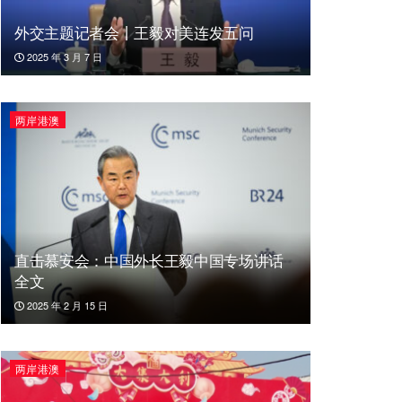
外交主题记者会丨王毅对美连发五问
2025 年 3 月 7 日
两岸港澳
直击慕安会：中国外长王毅中国专场讲话
全文
2025 年 2 月 15 日
两岸港澳