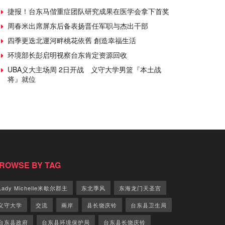
捷报！台东马偕重症团队研究成果在医学会拿下首奖
周春米出席屏东后备表扬晋任军职与杰出干部
四季更迭北運河畔桃花依舊 創造幸福生活
环境部长彭启明视察台东肯定资源回收
UBA义大主场周 2日开战 义守大学男篮『本土战
将』就位
ROWSE BY TAG
Lady Michelle米歇尔郡主
东北季风
东海龙门天圣宫
义守大学
交流
兩岸
县长饶庆铃
台东县卫生局
台东县政府
台东县环境保护局
台东县长饶庆铃