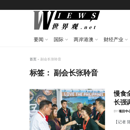
要闻
国际
两岸港澳
财经产业
首页
»
副会长张聆音
标签：
副会长张聆音
慢食
长强
BY
项目中
【记者 