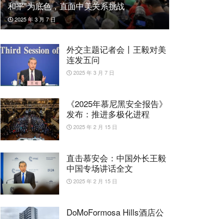
和平”为底色，直面中美关系挑战
2025 年 3 月 7 日
外交主题记者会丨王毅对美
连发五问
2025 年 3 月 7 日
《2025年慕尼黑安全报告》
发布：推进多极化进程
2025 年 2 月 15 日
直击慕安会：中国外长王毅
中国专场讲话全文
2025 年 2 月 15 日
DoMoFormosa Hills酒店公