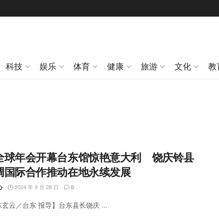
科技
娱乐
体育
健康
旅游
文化
教
全球年会开幕台东馆惊艳意大利 饶庆铃县
调国际合作推动在地永续发展
2024 年 9 月 28 日
心
0
陈玄云／台东 报导】台东县长饶庆 ...