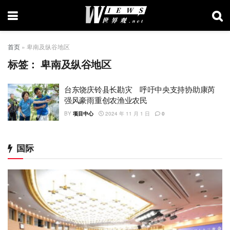
首页
»
卑南及纵谷地区
标签：
卑南及纵谷地区
台东饶庆铃县长勘灾 呼吁中央支持协助康芮
强风豪雨重创农渔业农民
BY
项目中心
2024 年 11 月 1 日
0
国际