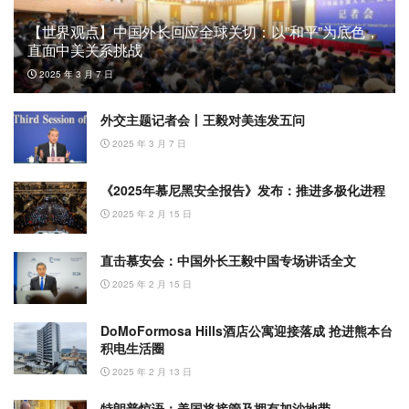
【世界观点】中国外长回应全球关切：以”和平”为底色，
直面中美关系挑战
2025 年 3 月 7 日
外交主题记者会丨王毅对美连发五问
2025 年 3 月 7 日
《2025年慕尼黑安全报告》发布：推进多极化进程
2025 年 2 月 15 日
直击慕安会：中国外长王毅中国专场讲话全文
2025 年 2 月 15 日
DoMoFormosa Hills酒店公寓迎接落成 抢进熊本台
积电生活圈
2025 年 2 月 13 日
特朗普惊语：美国将接管及拥有加沙地带