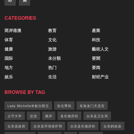
CATEGORIES
两岸港澳
教育
產業
体育
文化
科技
健康
旅游
藝術人文
国际
未分類
要聞
地方
热门
要闻
娱乐
生活
财经产业
BROWSE BY TAG
Lady Michelle米歇尔郡主
东北季风
东海龙门天圣宫
义守大学
交流
兩岸
县长饶庆铃
台东县卫生局
台东县政府
台东县环境保护局
台东县长饶庆铃
台东妈祖庙