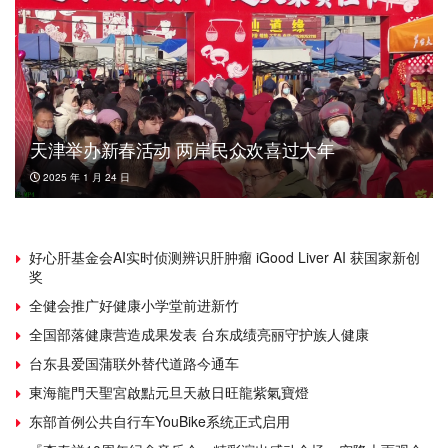
天津举办新春活动 两岸民众欢喜过大年
2025 年 1 月 24 日
好心肝基金会AI实时侦测辨识肝肿瘤 iGood Liver AI 获国家新创
奖
全健会推广好健康小学堂前进新竹
全国部落健康营造成果发表 台东成绩亮丽守护族人健康
台东县爱国蒲联外替代道路今通车
東海龍門天聖宮啟點元旦天赦日旺龍紫氣寶燈
东部首例公共自行车YouBike系统正式启用