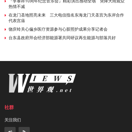
『李泰祥10周年纪念音乐会』精彩演出感动全场 突降大雨观众
热情不减
在龙门圣地照亮未来 三大电信指名东海龙门天圣宫为东岸合作
代表宫庙
饶庆铃关心偏乡医疗资源参与心脏照护成果分享记者会
台东县政府拜会经济部能源署共同研议再生能源与部落共好
社群
关注我们